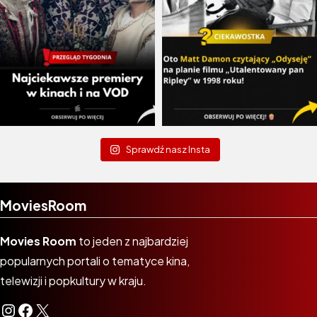
Sprawdź nasz Insta
MoviesRoom
Movies Room
to jeden z najbardziej
popularnych portali o tematyce kina,
telewizji i popkultury w kraju.
Instagram
Facebook
X