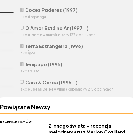
Doces Poderes (1997)
theaters
jako
Araponga
O Amor Está no Ar (1997- )
tv
jako
Alberto Amaral Leite
w 137 odcinkach
Terra Estrangeira (1996)
theaters
jako
Ígor
Jenipapo (1995)
theaters
jako
Cristo
Cara & Coroa (1995- )
tv
jako
Rubens Del Rey Villar (Rubinho)
w 215 odcinkach
Powiązane Newsy
RECENZJE FILMÓW
Z innego świata – recenzja
melodramatu z Marion Cotillard