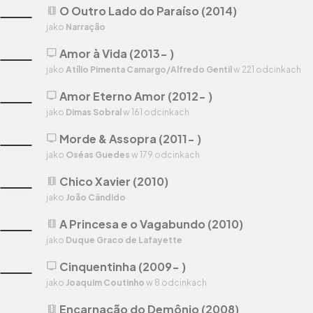
O Outro Lado do Paraíso (2014)
theaters
jako
Narração
Amor à Vida (2013- )
tv
jako
Atílio Pimenta Camargo/Alfredo Gentil
w 221 odcinkach
Amor Eterno Amor (2012- )
tv
jako
Dimas Sobral
w 161 odcinkach
Morde & Assopra (2011- )
tv
jako
Oséas Guedes
w 179 odcinkach
Chico Xavier (2010)
theaters
jako
João Cândido
A Princesa e o Vagabundo (2010)
theaters
jako
Duque Graco de Lafayette
Cinquentinha (2009- )
tv
jako
Joaquim Coutinho
w 8 odcinkach
Encarnação do Demônio (2008)
theaters