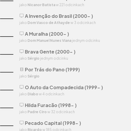
jako
Nicanor Batista
w 221 odcinkach
A Invenção do Brasil (2000- )
tv
jako
Dom Vasco de Athayde
w 3 odcinkach
A Muralha (2000- )
tv
jako
Dom Manuel Nunes Viana
jednym odcinku
Brava Gente (2000- )
tv
jako
Sérgio
jednym odcinku
Por Trás do Pano (1999)
theaters
jako
Sérgio
O Auto da Compadecida (1999- )
tv
jako
Diabo
w 4 odcinkach
Hilda Furacão (1998- )
tv
jako
Padre Ciro
w 32 odcinkach
Pecado Capital (1998- )
tv
jako
Ricardo
w 185 odcinkach