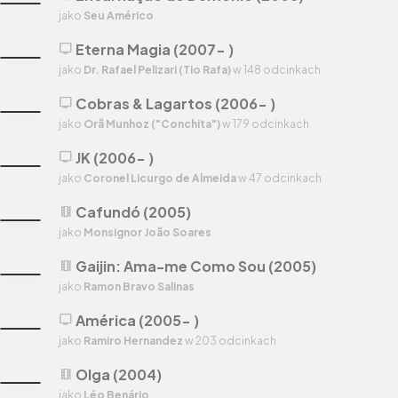
jako
Seu Américo
Eterna Magia (2007- )
tv
jako
Dr. Rafael Pelizari (Tio Rafa)
w 148 odcinkach
Cobras & Lagartos (2006- )
tv
jako
Orã Munhoz ("Conchita")
w 179 odcinkach
JK (2006- )
tv
jako
Coronel Licurgo de Almeida
w 47 odcinkach
Cafundó (2005)
theaters
jako
Monsignor João Soares
Gaijin: Ama-me Como Sou (2005)
theaters
jako
Ramon Bravo Salinas
América (2005- )
tv
jako
Ramiro Hernandez
w 203 odcinkach
Olga (2004)
theaters
jako
Léo Benário