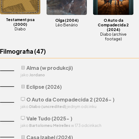
Testament psa
Olga
(2004)
O Auto da
(2000)
Léo Benário
Compadecida 2
Diabo
(2024)
Diabo (archive
footage)
Filmografia (
47
)
Alma (w produkcji)
theaters
jako
Jordano
Eclipse (2026)
theaters
O Auto da Compadecida 2 (2026- )
tv
jako
Diabo (uncredited)
jednym odcinku
Vale Tudo (2025- )
tv
jako
Bartolomeu Meirelles
w 173 odcinkach
Casa Izabel (2024)
theaters