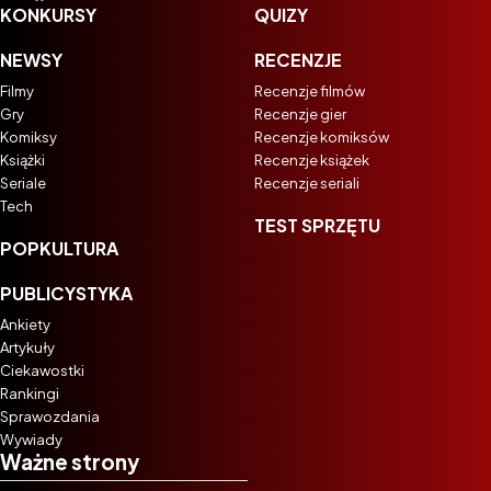
KONKURSY
QUIZY
NEWSY
RECENZJE
Filmy
Recenzje filmów
Gry
Recenzje gier
Komiksy
Recenzje komiksów
Książki
Recenzje książek
Seriale
Recenzje seriali
Tech
TEST SPRZĘTU
POPKULTURA
PUBLICYSTYKA
Ankiety
Artykuły
Ciekawostki
Rankingi
Sprawozdania
Wywiady
Ważne strony