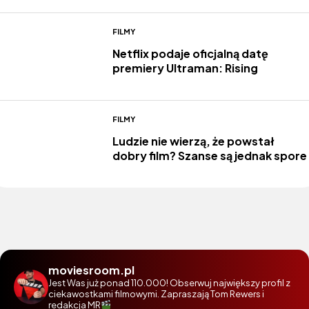
FILMY
Netflix podaje oficjalną datę
premiery Ultraman: Rising
FILMY
Ludzie nie wierzą, że powstał
dobry film? Szanse są jednak spore
moviesroom.pl
Jest Was już ponad 110.000! Obserwuj największy profil z
ciekawostkami filmowymi. Zapraszają Tom Rewers i
redakcja MR