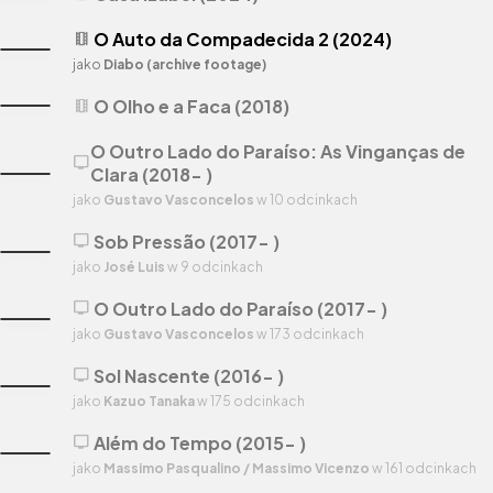
O Auto da Compadecida 2 (2024)
theaters
jako
Diabo (archive footage)
O Olho e a Faca (2018)
theaters
O Outro Lado do Paraíso: As Vinganças de
tv
Clara (2018- )
jako
Gustavo Vasconcelos
w 10 odcinkach
Sob Pressão (2017- )
tv
jako
José Luis
w 9 odcinkach
O Outro Lado do Paraíso (2017- )
tv
jako
Gustavo Vasconcelos
w 173 odcinkach
Sol Nascente (2016- )
tv
jako
Kazuo Tanaka
w 175 odcinkach
Além do Tempo (2015- )
tv
jako
Massimo Pasqualino / Massimo Vicenzo
w 161 odcinkach