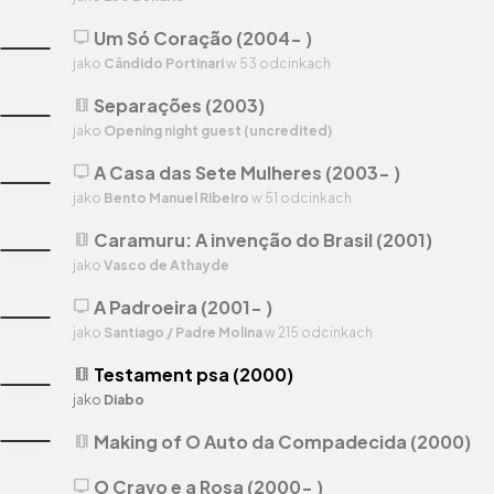
Um Só Coração (2004- )
tv
jako
Cândido Portinari
w 53 odcinkach
Separações (2003)
theaters
jako
Opening night guest (uncredited)
A Casa das Sete Mulheres (2003- )
tv
jako
Bento Manuel Ribeiro
w 51 odcinkach
Caramuru: A invenção do Brasil (2001)
theaters
jako
Vasco de Athayde
A Padroeira (2001- )
tv
jako
Santiago / Padre Molina
w 215 odcinkach
Testament psa (2000)
theaters
jako
Diabo
Making of O Auto da Compadecida (2000)
theaters
O Cravo e a Rosa (2000- )
tv