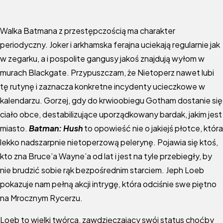
Walka Batmana z przestępczością ma charakter
periodyczny. Joker i arkhamska ferajna uciekają regularnie jak
w zegarku, a i pospolite gangusy jakoś znajdują wyłom w
murach Blackgate. Przypuszczam, że Nietoperz nawet lubi
tę rutynę i zaznacza konkretne incydenty ucieczkowe w
kalendarzu. Gorzej, gdy do krwioobiegu Gotham dostanie się
ciało obce, destabilizujące uporządkowany bardak, jakim jest
miasto.
Batman: Hush
to opowieść nie o jakiejś płotce, która
lekko nadszarpnie nietoperzową pelerynę. Pojawia się ktoś,
kto zna Bruce’a Wayne’a od lat i jest na tyle przebiegły, by
nie brudzić sobie rąk bezpośrednim starciem. Jeph Loeb
pokazuje nam pełną akcji intrygę, która odciśnie swe piętno
na Mrocznym Rycerzu.
Loeb to wielki twórca, zawdzięczający swój status choćby