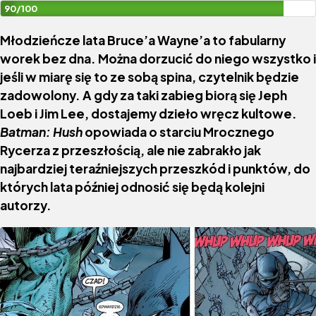
90/100
Młodzieńcze lata Bruce’a Wayne’a to fabularny
worek bez dna. Można dorzucić do niego wszystko i
jeśli w miarę się to ze sobą spina, czytelnik będzie
zadowolony. A gdy za taki zabieg biorą się Jeph
Loeb i Jim Lee, dostajemy dzieło wręcz kultowe.
Batman: Hush
opowiada o starciu Mrocznego
Rycerza z przeszłością, ale nie zabrakło jak
najbardziej teraźniejszych przeszkód i punktów, do
których lata później odnosić się będą kolejni
autorzy.