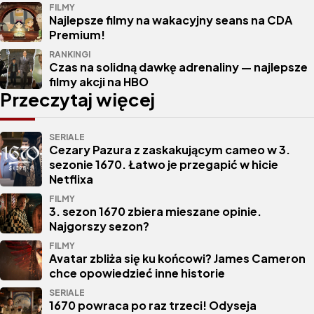
FILMY
Najlepsze filmy na wakacyjny seans na CDA
Premium!
RANKINGI
Czas na solidną dawkę adrenaliny — najlepsze
filmy akcji na HBO
Przeczytaj więcej
SERIALE
Cezary Pazura z zaskakującym cameo w 3.
sezonie 1670. Łatwo je przegapić w hicie
Netflixa
FILMY
3. sezon 1670 zbiera mieszane opinie.
Najgorszy sezon?
FILMY
Avatar zbliża się ku końcowi? James Cameron
chce opowiedzieć inne historie
SERIALE
1670 powraca po raz trzeci! Odyseja