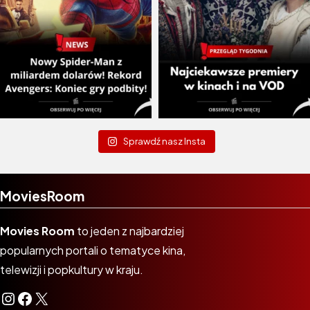
Sprawdź nasz Insta
MoviesRoom
Movies Room
to jeden z najbardziej
popularnych portali o tematyce kina,
telewizji i popkultury w kraju.
Instagram
Facebook
X