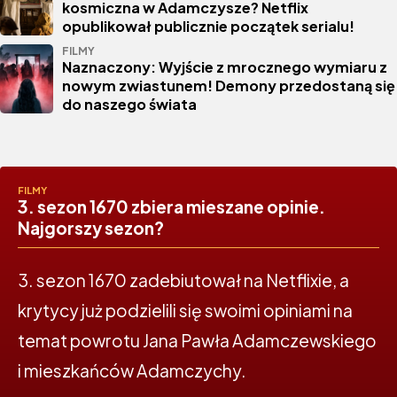
kosmiczna w Adamczysze? Netflix
opublikował publicznie początek serialu!
FILMY
Naznaczony: Wyjście z mrocznego wymiaru z
nowym zwiastunem! Demony przedostaną się
do naszego świata
FILMY
3. sezon 1670 zbiera mieszane opinie.
Najgorszy sezon?
3. sezon 1670 zadebiutował na Netflixie, a
krytycy już podzielili się swoimi opiniami na
temat powrotu Jana Pawła Adamczewskiego
i mieszkańców Adamczychy.