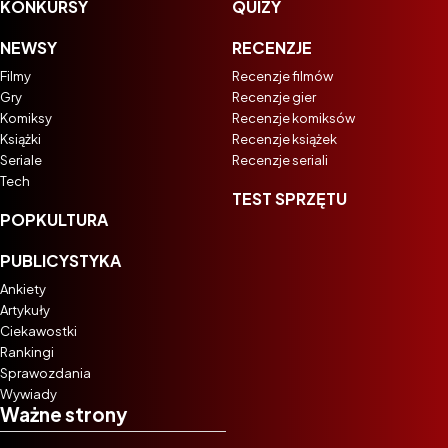
KONKURSY
QUIZY
NEWSY
RECENZJE
Filmy
Recenzje filmów
Gry
Recenzje gier
Komiksy
Recenzje komiksów
Książki
Recenzje książek
Seriale
Recenzje seriali
Tech
TEST SPRZĘTU
POPKULTURA
PUBLICYSTYKA
Ankiety
Artykuły
Ciekawostki
Rankingi
Sprawozdania
Wywiady
Ważne strony