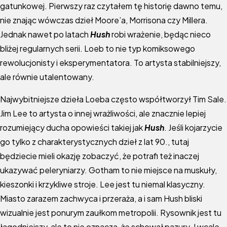
gatunkowej. Pierwszy raz czytałem tę historię dawno temu,
nie znając wówczas dzieł Moore’a, Morrisona czy Millera.
Jednak nawet po latach
Hush
robi wrażenie, będąc nieco
bliżej regularnych serii. Loeb to nie typ komiksowego
rewolucjonisty i eksperymentatora. To artysta stabilniejszy,
ale równie utalentowany.
Najwybitniejsze dzieła Loeba często współtworzył Tim Sale.
Jim Lee to artysta o innej wrażliwości, ale znacznie lepiej
rozumiejący ducha opowieści takiej jak
Hush
. Jeśli kojarzycie
go tylko z charakterystycznych dzieł z lat 90., tutaj
będziecie mieli okazję zobaczyć, że potrafi też inaczej
ukazywać peleryniarzy. Gotham to nie miejsce na muskuły,
kieszonki i krzykliwe stroje. Lee jest tu niemal klasyczny.
Miasto zarazem zachwyca i przeraża, a i sam Hush bliski
wizualnie jest ponurym zaułkom metropolii. Rysownik jest tu
łagodniejszy, ale to nie oznacza, że schował pazury. I wcale