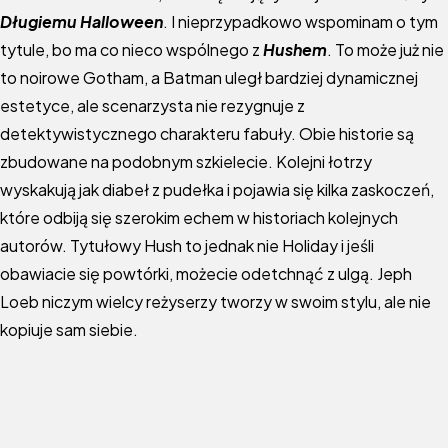
Długiemu Halloween
. I nieprzypadkowo wspominam o tym
tytule, bo ma co nieco wspólnego z
Hushem
. To może już nie
to noirowe Gotham, a Batman uległ bardziej dynamicznej
estetyce, ale scenarzysta nie rezygnuje z
detektywistycznego charakteru fabuły. Obie historie są
zbudowane na podobnym szkielecie. Kolejni łotrzy
wyskakują jak diabeł z pudełka i pojawia się kilka zaskoczeń,
które odbiją się szerokim echem w historiach kolejnych
autorów. Tytułowy Hush to jednak nie Holiday i jeśli
obawiacie się powtórki, możecie odetchnąć z ulgą. Jeph
Loeb niczym wielcy reżyserzy tworzy w swoim stylu, ale nie
kopiuje sam siebie.