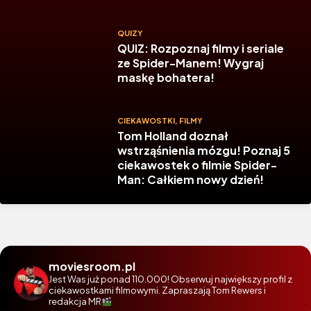
QUIZY
QUIZ: Rozpoznaj filmy i seriale
ze Spider-Manem! Wygraj
maskę bohatera!
CIEKAWOSTKI
,
FILMY
Tom Holland doznał
wstrząśnienia mózgu! Poznaj 5
ciekawostek o filmie Spider-
Man: Całkiem nowy dzień!
moviesroom.pl
Jest Was już ponad 110.000! Obserwuj największy profil z
ciekawostkami filmowymi. Zapraszają Tom Rewers i
redakcja MR