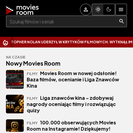
Szukaj:
R NOLAN UDERZYŁ W KRYTYKÓW FILMOWYCH. WYTKNĄŁ IM NAJCZĘSTSZ
NA CZASIE
Nowy Movies Room
Movies Room w nowej odsłonie!
FILMY
Baza filmów, ocenianie i Liga Znawców
Kina
Liga znawców kina – zdobywaj
FILMY
nagrody oceniając filmy i rozwiązując
quizy
100.000 obserwujących Movies
FILMY
Room na Instagramie! Dziękujemy!