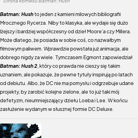
Strona komiksu Batman: Hush
Batman: Hush
to jeden z kamieni milowych bibliografii
Mrocznego Rycerza. Niby to klasyka, ale wydaje się dużo
lżejszy i bardziej współczesny od dzieł Moore’a czy Millera.
Może dlatego, że posiada w sobie coś, co nazwałbym
filmowym paliwem. Wprawdzie powstała już animacja, ale
dobrego nigdy za wiele. Tymczasem Egmont zapowiedział
Batman: Hush 2
, który co prawda nie cieszy się takim
uznaniem, ale pokazuje, że pewne tytuły inspirują po latach
od debiutu. Albo, że DC nie ma pomysłu i odgrzebuje udane
projekty, by zarobić kolejne zielone, ale to już taki mój
defetyzm, nieumniejszający dziełu Loeba i Lee. W końcu
zasłużenie wydanym w słusznej formie DC Deluxe.