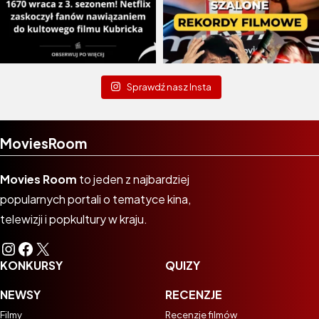
Sprawdź nasz Insta
MoviesRoom
Movies Room
to jeden z najbardziej
popularnych portali o tematyce kina,
telewizji i popkultury w kraju.
Instagram
Facebook
X
KONKURSY
QUIZY
NEWSY
RECENZJE
Filmy
Recenzje filmów