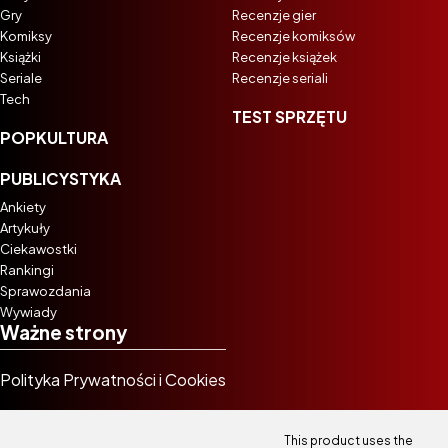
Gry
Recenzje gier
Komiksy
Recenzje komiksów
Książki
Recenzje książek
Seriale
Recenzje seriali
Tech
TEST SPRZĘTU
POPKULTURA
PUBLICYSTYKA
Ankiety
Artykuły
Ciekawostki
Rankingi
Sprawozdania
Wywiady
Ważne strony
Polityka Prywatności i Cookies
This product uses the