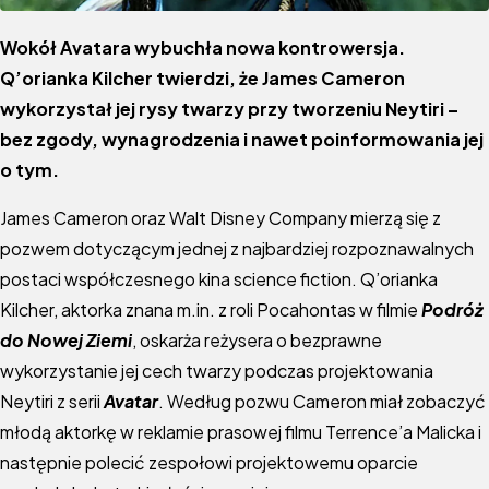
Wokół Avatara wybuchła nowa kontrowersja.
Q’orianka Kilcher twierdzi, że James Cameron
wykorzystał jej rysy twarzy przy tworzeniu Neytiri –
bez zgody, wynagrodzenia i nawet poinformowania jej
o tym.
James Cameron oraz Walt Disney Company mierzą się z
pozwem dotyczącym jednej z najbardziej rozpoznawalnych
postaci współczesnego kina science fiction. Q’orianka
Kilcher, aktorka znana m.in. z roli Pocahontas w filmie
Podróż
do Nowej Ziemi
, oskarża reżysera o bezprawne
wykorzystanie jej cech twarzy podczas projektowania
Neytiri z serii
Avatar
. Według pozwu Cameron miał zobaczyć
młodą aktorkę w reklamie prasowej filmu Terrence’a Malicka i
następnie polecić zespołowi projektowemu oparcie