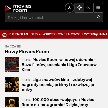
Szukaj:
 NOLAN UDERZYŁ W KRYTYKÓW FILMOWYCH. WYTKNĄŁ IM NAJCZĘSTSZ
NA CZASIE
Nowy Movies Room
Movies Room w nowej odsłonie!
FILMY
Baza filmów, ocenianie i Liga Znawców
Kina
Liga znawców kina – zdobywaj
FILMY
nagrody oceniając filmy i rozwiązując
quizy
100.000 obserwujących Movies
FILMY
Room na Instagramie! Dziękujemy!