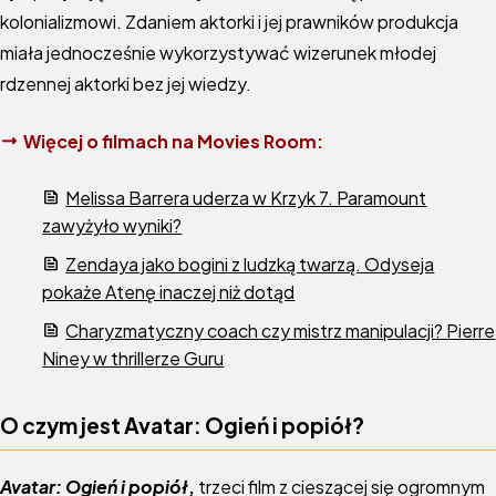
kolonializmowi. Zdaniem aktorki i jej prawników produkcja
miała jednocześnie wykorzystywać wizerunek młodej
rdzennej aktorki bez jej wiedzy.
Więcej o filmach na Movies Room:
Melissa Barrera uderza w Krzyk 7. Paramount
zawyżyło wyniki?
Zendaya jako bogini z ludzką twarzą. Odyseja
pokaże Atenę inaczej niż dotąd
Charyzmatyczny coach czy mistrz manipulacji? Pierre
Niney w thrillerze Guru
O czym jest Avatar: Ogień i popiół?
Avatar: Ogień i popiół
,
trzeci film z cieszącej się ogromnym