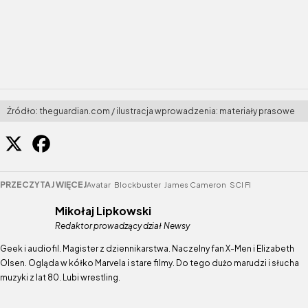
Źródło: theguardian.com / ilustracja wprowadzenia: materiały prasowe
PRZECZYTAJ WIĘCEJ
Avatar
Blockbuster
James Cameron
SCI FI
Mikołaj Lipkowski
Redaktor prowadzący dział Newsy
Geek i audiofil. Magister z dziennikarstwa. Naczelny fan X-Men i Elizabeth
Olsen. Ogląda w kółko Marvela i stare filmy. Do tego dużo marudzi i słucha
muzyki z lat 80. Lubi wrestling.