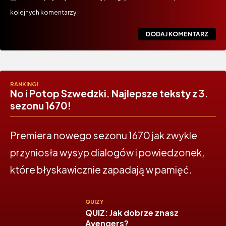
kolejnych komentarzy.
RANKINGI
No i Potop Szwedzki. Najlepsze teksty z 3.
sezonu 1670!
Premiera nowego sezonu 1670 jak zwykle
przyniosła wysyp dialogów i powiedzonek,
które błyskawicznie zapadają w pamięć.
QUIZY
QUIZ: Jak dobrze znasz
Avengers?