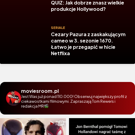
QUIZ: Jak dobrze znasz wielkie
produkcje Hollywood?
SERIALE
Cezary Pazura z zaskakującym
cameo w 3. sezonie 1670.
Łatwo je przegapić w hicie
Netflixa
moviesroom.pl
Jest Was już ponad 110.000! Obserwuj największy profil z
ciekawostkami filmowymi. Zapraszają Tom Rewers i
redakcja MR