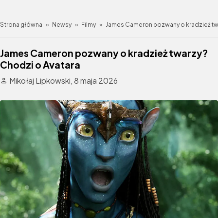
Strona główna
»
Newsy
»
Filmy
»
James Cameron pozwany o kradzież tw
James Cameron pozwany o kradzież twarzy?
Chodzi o Avatara
Mikołaj Lipkowski,
8 maja 2026