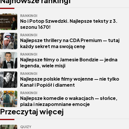
Najnowsze rankingi
RANKINGI
No i Potop Szwedzki. Najlepsze teksty z 3.
sezonu 1670!
RANKINGI
Najlepsze thrillery na CDA Premium — tutaj
każdy sekret ma swoją cenę
RANKINGI
Najlepsze filmy o Jamesie Bondzie — jedna
legenda, wiele misji
RANKINGI
Najlepsze polskie filmy wojenne — nie tylko
Kanał i Popiół i diament
RANKINGI
Najlepsze komedie o wakacjach — słońce,
plaża i niezapomniane emocje
Przeczytaj więcej
QUIZY