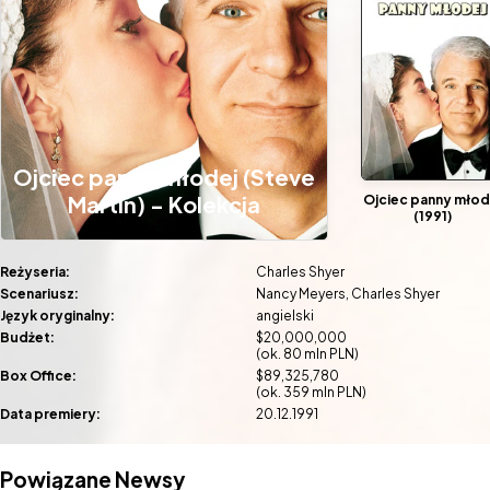
Ojciec panny młodej (Steve
Martin) - Kolekcja
Ojciec panny młod
(1991)
Reżyseria:
Charles Shyer
Scenariusz:
Nancy Meyers
Charles Shyer
Język oryginalny:
angielski
Budżet:
$20,000,000
(ok. 80 mln PLN)
Box Office:
$89,325,780
(ok. 359 mln PLN)
Data premiery:
20.12.1991
Powiązane Newsy