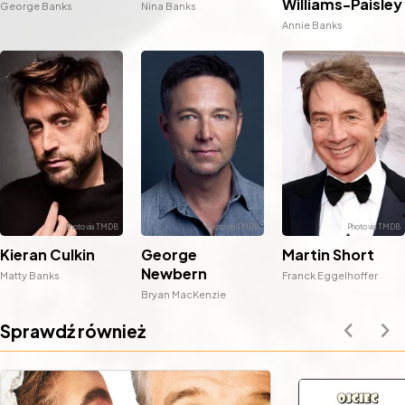
Williams-Paisley
George Banks
Nina Banks
Annie Banks
Kieran Culkin
George
Martin Short
Newbern
Matty Banks
Franck Eggelhoffer
Bryan MacKenzie
Sprawdź również