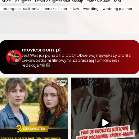
bride
daughter
father daughter relationship
father-in-law
fool
los angeles, california
remake
son-in-law
wedding
wedding planner
moviesroom.pl
Jest Was już ponad 110.000! Obserwuj największy profil z
ciekawostkami filmowymi. Zapraszają Tom Rewers i
redakcja MR