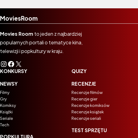
MoviesRoom
Movies Room
to jeden z najbardziej
popularnych portali o tematyce kina,
telewizji i popkultury w kraju.
Instagram
Facebook
X
KONKURSY
QUIZY
NEWSY
RECENZJE
Filmy
Recenzje filmów
Gry
Recenzje gier
Komiksy
Recenzje komiksów
Książki
Recenzje książek
Seriale
Recenzje seriali
Tech
TEST SPRZĘTU
POPKULTURA