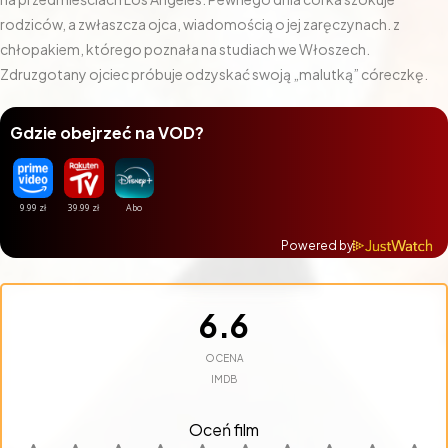
rodziców, a zwłaszcza ojca, wiadomością o jej zaręczynach. z
chłopakiem, którego poznała na studiach we Włoszech.
Zdruzgotany ojciec próbuje odzyskać swoją „malutką” córeczkę.
Gdzie obejrzeć na VOD?
Powered by
6.6
OCENA
IMDB
Oceń film