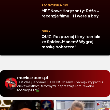
RECENZJE FILMÓW
MFF Nowe Horyzonty: Róża –
recenzja filmu. If I were a boy
QUIZY
QUIZ: Rozpoznaj filmy i seriale
ze Spider-Manem! Wygraj
maskę bohatera!
moviesroom.pl
Jest Was już ponad 110.000! Obserwuj największy profil z
ciekawostkami filmowymi. Zapraszają Tom Rewers i
redakcja MR