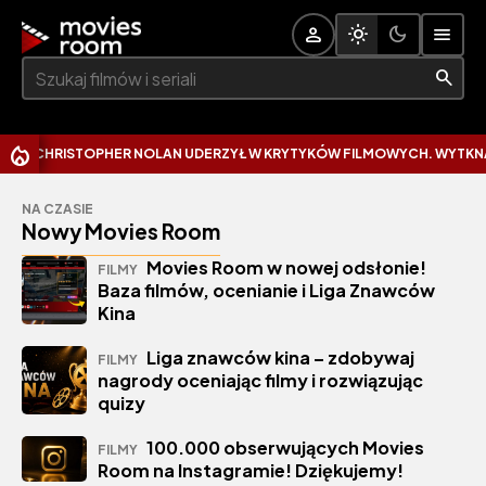
Szukaj:
ISTOPHER NOLAN UDERZYŁ W KRYTYKÓW FILMOWYCH. WYTKNĄŁ IM NAJ
NA CZASIE
Nowy Movies Room
Movies Room w nowej odsłonie!
FILMY
Baza filmów, ocenianie i Liga Znawców
Kina
Liga znawców kina – zdobywaj
FILMY
nagrody oceniając filmy i rozwiązując
quizy
100.000 obserwujących Movies
FILMY
Room na Instagramie! Dziękujemy!