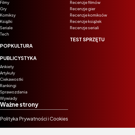
Filmy
Recenzje filmów
Gry
Recenzje gier
Komiksy
Recenzje komiksów
Książki
Recenzje książek
Seriale
Recenzje seriali
Tech
TEST SPRZĘTU
POPKULTURA
PUBLICYSTYKA
Ankiety
Artykuły
Ciekawostki
Rankingi
Sprawozdania
Wywiady
Ważne strony
Polityka Prywatności i Cookies