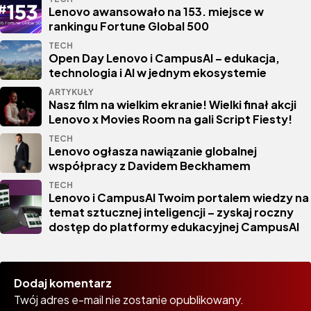
Lenovo awansowało na 153. miejsce w
rankingu Fortune Global 500
TECH
Open Day Lenovo i CampusAI – edukacja,
technologia i AI w jednym ekosystemie
ARTYKUŁY
Nasz film na wielkim ekranie! Wielki finał akcji
Lenovo x Movies Room na gali Script Fiesty!
TECH
Lenovo ogłasza nawiązanie globalnej
współpracy z Davidem Beckhamem
TECH
Lenovo i CampusAI Twoim portalem wiedzy na
temat sztucznej inteligencji – zyskaj roczny
dostęp do platformy edukacyjnej CampusAI
Dodaj komentarz
Twój adres e-mail nie zostanie opublikowany.