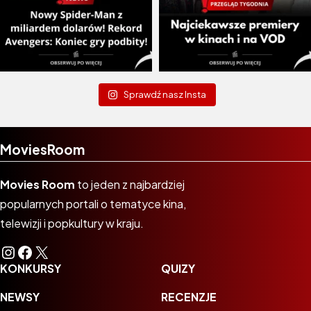
Sprawdź nasz Insta
MoviesRoom
Movies Room
to jeden z najbardziej
popularnych portali o tematyce kina,
telewizji i popkultury w kraju.
Instagram
Facebook
X
KONKURSY
QUIZY
NEWSY
RECENZJE