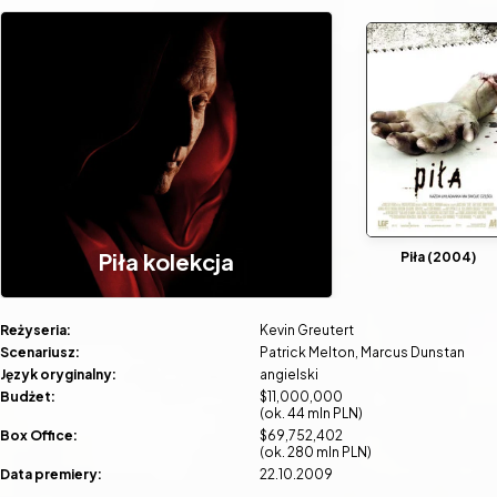
Piła kolekcja
Piła (2004)
Reżyseria:
Kevin Greutert
Scenariusz:
Patrick Melton
Marcus Dunstan
Język oryginalny:
angielski
Budżet:
$11,000,000
(ok. 44 mln PLN)
Box Office:
$69,752,402
(ok. 280 mln PLN)
Data premiery:
22.10.2009