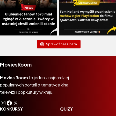
Sprawdź nasz Insta
MoviesRoom
Movies Room
to jeden z najbardziej
popularnych portali o tematyce kina,
telewizji i popkultury w kraju.
Instagram
Facebook
X
KONKURSY
QUIZY