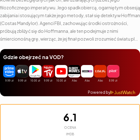
filozoficznego imperatywu. Jego spadkobiercą, ogarniętym obsesją
zabijania i stosującym także jego metody, stał się detektyw Hoffman
(Costas Mandylor). Agenci FBI, zachowując środki ostrożności,
próbują zbliżyć się do Hoffmanna, ale ten podejmuje z nimi
śmiercionośną grę, wierząc, że jej finał pozwoli zrozumieć światu plan
Jigsawa.
Gdzie obejrzeć na VOD?
Powered by
6.1
OCENA
IMDB