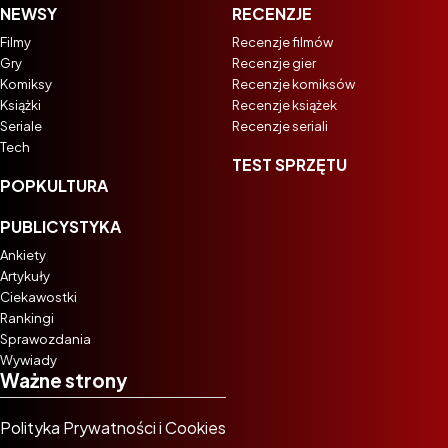
NEWSY
RECENZJE
Filmy
Recenzje filmów
Gry
Recenzje gier
Komiksy
Recenzje komiksów
Książki
Recenzje książek
Seriale
Recenzje seriali
Tech
TEST SPRZĘTU
POPKULTURA
PUBLICYSTYKA
Ankiety
Artykuły
Ciekawostki
Rankingi
Sprawozdania
Wywiady
Ważne strony
Polityka Prywatności i Cookies