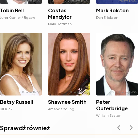
Costas
Tobin Bell
Mark Rolston
Mandylor
John Kramer / Jigsaw
Dan Erickson
Mark Hoffman
Betsy Russell
Shawnee Smith
Peter
Outerbridge
Jill Tuck
Amanda Young
William Easton
Sprawdź również