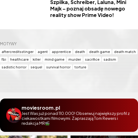
Szpilka, Schreiber, Laluna, Mini
Majk – poznaj obsadę nowego
reality show Prime Video!
MOTYWY
aftercreditsstinger
agent
apprentice
death
death game
death match
fbi
healthcare
killer
mind game
murder
sacrifice
sadism
sadistic horror
sequel
survival horror
torture
moviesroom.pl
Jest Was już ponad 110.000! Obserwuj największy profil z
ciekawostkami filmowymi. Zapraszają Tom Rewers i
redakcja MR