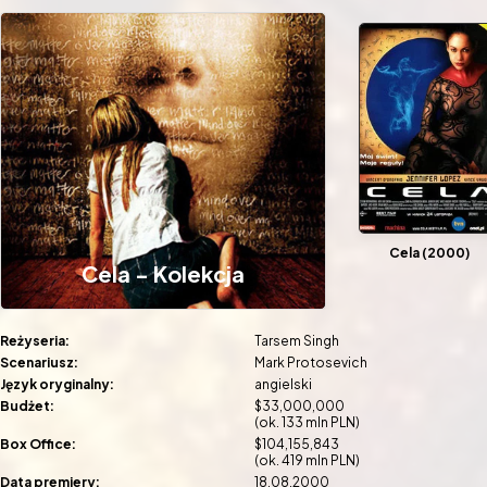
Cela (2000)
Cela - Kolekcja
Reżyseria:
Tarsem Singh
Scenariusz:
Mark Protosevich
Język oryginalny:
angielski
Budżet:
$33,000,000
(ok. 133 mln PLN)
Box Office:
$104,155,843
(ok. 419 mln PLN)
Data premiery:
18.08.2000