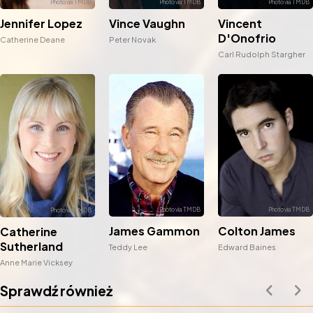
Vince Vaughn
Jennifer Lopez
Vincent
D'Onofrio
Peter Novak
Catherine Deane
Carl Rudolph Stargher
James Gammon
Colton James
Catherine
Sutherland
Teddy Lee
Edward Baines
Anne Marie Vicksey
Sprawdź również