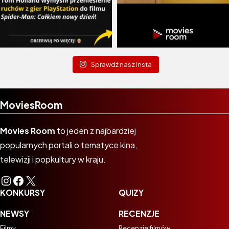
Sprawdź nasz Insta
MoviesRoom
Movies Room
to jeden z najbardziej
popularnych portali o tematyce kina,
telewizji i popkultury w kraju.
Instagram
Facebook
X
KONKURSY
QUIZY
NEWSY
RECENZJE
Filmy
Recenzje filmów