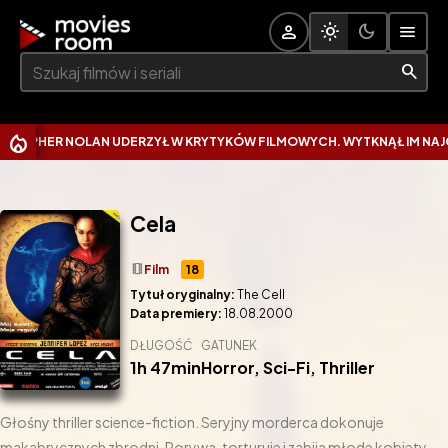
Szukaj:
HER NOLAN UDERZYŁ W KRYTYKÓW FILMOWYCH. WYTKNĄŁ IM NAJCZĘST
Cela
theaters
Film
18
Tytuł oryginalny:
The Cell
Data premiery:
18.08.2000
DŁUGOŚĆ
GATUNEK
1h 47min
Horror
,
Sci-Fi
,
Thriller
Głośny thriller science-fiction. Seryjny morderca dokonuje
makabrycznych zbrodni. Porywa, torturuje i zabija młode kobiety.