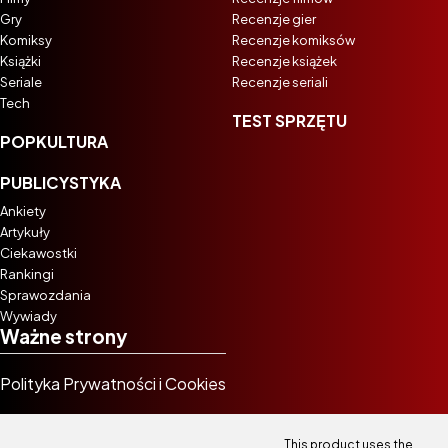
Gry
Recenzje gier
Komiksy
Recenzje komiksów
Książki
Recenzje książek
Seriale
Recenzje seriali
Tech
TEST SPRZĘTU
POPKULTURA
PUBLICYSTYKA
Ankiety
Artykuły
Ciekawostki
Rankingi
Sprawozdania
Wywiady
Ważne strony
Polityka Prywatności i Cookies
This product uses the