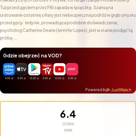
Tuż przed ujęciem przez FBI zapada w śpiączkę. Szansą na
uratowanie ostatniej ofiary jest niebezpieczna podróż w głąb umysłu
przestępcy. Jedynie, prowadząca podobne doświadczenia,
psycholog Catherine Deane (Jennifer Lopez), jest w stanie podjąć tą
próbę.
Pośród najgłębszych zakamarków chorego, ludzkiego umysłu,
dociera tam, gdzie dotąd nie dotarł żaden człowiek. [opis
Gdzie obejrzeć na VOD?
dystrybutora dvd]
Powered by
6.4
OCENA
IMDB