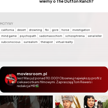
wiemy o The Dutton Ranch?
MOTYWY
california
desert
drowning
fbi
gore
horse
investigation
mind game
psychopath
sadomasochism
schizophrenia
serial killer
subconscious
surrealism
therapist
virtual reality
moviesroom.pl
Jest Was już ponad 110.000! Obserwuj największy profil z
ciekawostkami filmowymi. Zapraszają Tom Rewers i
redakcja MR