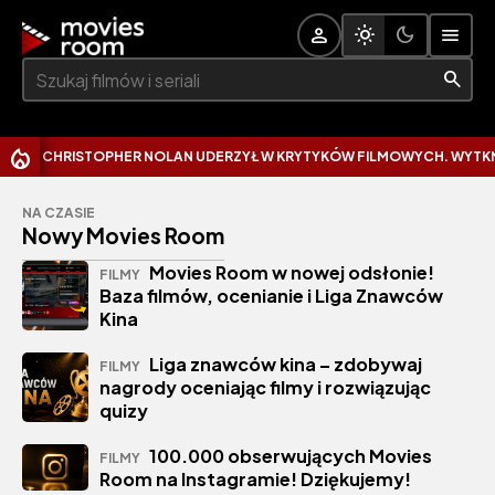
Szukaj:
CHRISTOPHER NOLAN UDERZYŁ W KRYTYKÓW FILMOWYCH. WYTKNĄŁ 
NA CZASIE
Nowy Movies Room
Movies Room w nowej odsłonie!
FILMY
Baza filmów, ocenianie i Liga Znawców
Kina
Liga znawców kina – zdobywaj
FILMY
nagrody oceniając filmy i rozwiązując
quizy
100.000 obserwujących Movies
FILMY
Room na Instagramie! Dziękujemy!