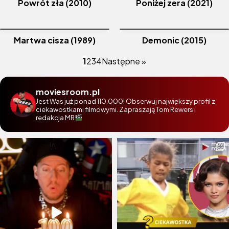
Powrót zła (2010)
Poniżej zera (2021)
Martwa cisza (1989)
Demonic (2015)
1
2
3
4
Następne »
moviesroom.pl
Jest Was już ponad 110.000! Obserwuj największy profil z
ciekawostkami filmowymi. Zapraszają Tom Rewers i
redakcja MR