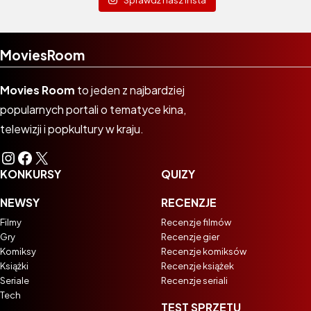
MoviesRoom
Movies Room
to jeden z najbardziej
popularnych portali o tematyce kina,
telewizji i popkultury w kraju.
Instagram
Facebook
X
KONKURSY
QUIZY
NEWSY
RECENZJE
Filmy
Recenzje filmów
Gry
Recenzje gier
Komiksy
Recenzje komiksów
Książki
Recenzje książek
Seriale
Recenzje seriali
Tech
TEST SPRZĘTU