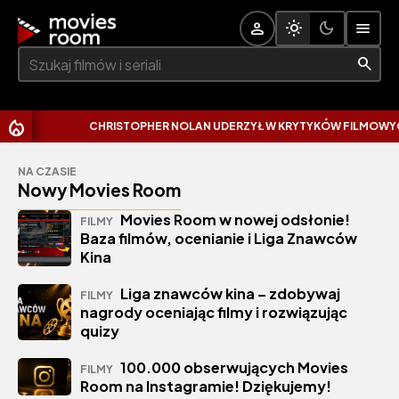
Szukaj:
CHRISTOPHER NOLAN UDERZYŁ W KRYTYKÓW FILMOWYCH.
NA CZASIE
Nowy Movies Room
Movies Room w nowej odsłonie!
FILMY
Baza filmów, ocenianie i Liga Znawców
Kina
Liga znawców kina – zdobywaj
FILMY
nagrody oceniając filmy i rozwiązując
quizy
100.000 obserwujących Movies
FILMY
Room na Instagramie! Dziękujemy!