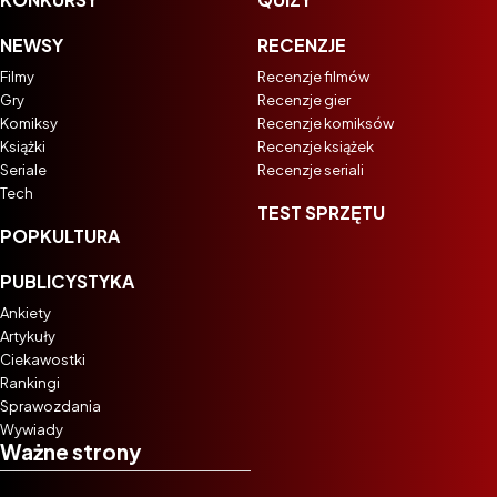
NEWSY
RECENZJE
Filmy
Recenzje filmów
Gry
Recenzje gier
Komiksy
Recenzje komiksów
Książki
Recenzje książek
Seriale
Recenzje seriali
Tech
TEST SPRZĘTU
POPKULTURA
PUBLICYSTYKA
Ankiety
Artykuły
Ciekawostki
Rankingi
Sprawozdania
Wywiady
Ważne strony