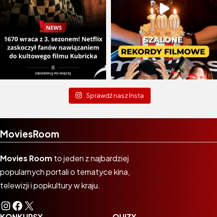
Sprawdź nasz Insta
MoviesRoom
Movies Room
to jeden z najbardziej
popularnych portali o tematyce kina,
telewizji i popkultury w kraju.
Instagram
Facebook
X
KONKURSY
QUIZY