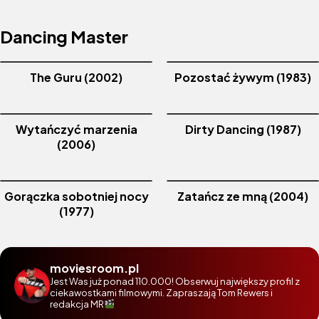
Dancing Master
The Guru (2002)
Pozostać żywym (1983)
Wytańczyć marzenia
Dirty Dancing (1987)
(2006)
Gorączka sobotniej nocy
Zatańcz ze mną (2004)
(1977)
moviesroom.pl
Jest Was już ponad 110.000! Obserwuj największy profil z
ciekawostkami filmowymi. Zapraszają Tom Rewers i
redakcja MR