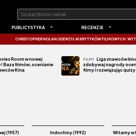
Szukaj:
PUBLICYSTYKA
RECENZJE
CHRISTOPHER NOLAN UDERZYŁ W KRYTYKÓW FILMOWYCH. WYTKNĄŁ 
vies Room w nowej
Liga znawców kina
FILMY
! Baza filmów, ocenianie
zdobywaj nagrody ocen
nawców Kina
filmy i rozwiązując quizy
wej (1957)
Indochiny (1992)
Witamy w 