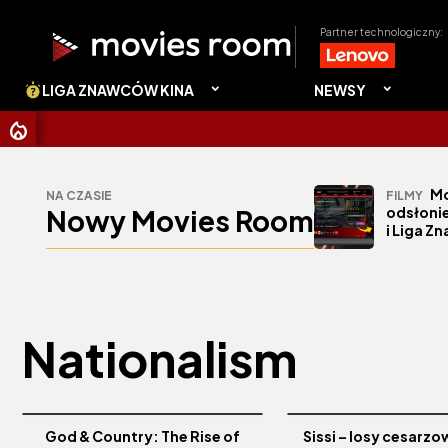
Partner technologiczny:
LIGA ZNAWCÓW KINA
NEWSY
Mo
NA CZASIE
FILMY
Nowy Movies Room
odsłonie
i Liga Z
Nationalism
God & Country: The Rise of
Sissi – losy cesarzo