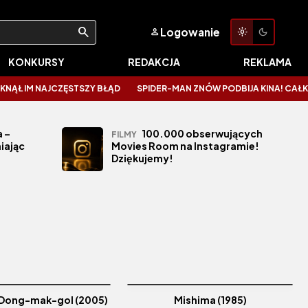
Logowanie
KONKURSY
REDAKCJA
REKLAMA
IM NAJCZĘSTSZY BŁĄD
SPIDER-MAN ZNÓW PODBIJA KINA! CAŁKIEM N
 –
100.000 obserwujących
FILMY
iając
Movies Room na Instagramie!
Dziękujemy!
Dong-mak-gol (2005)
Mishima (1985)