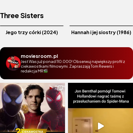
Three Sisters
Jego trzy córki (2024)
Hannah i jej siostry (1986)
moviesroom.pl
Jest Was już ponad 110.000! Obserwuj największy profil z
ciekawostkami filmowymi. Zapraszają Tom Rewers i
redakcja MR