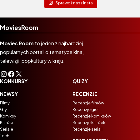
Sprawdź nasz Insta
MoviesRoom
Movies Room
to jeden z najbardziej
popularnych portali o tematyce kina,
telewizji i popkultury w kraju.
Instagram
Facebook
X
KONKURSY
QUIZY
NEWSY
RECENZJE
Filmy
Recenzje filmów
Gry
Recenzje gier
Komiksy
Recenzje komiksów
Książki
Recenzje książek
Seriale
Recenzje seriali
Tech