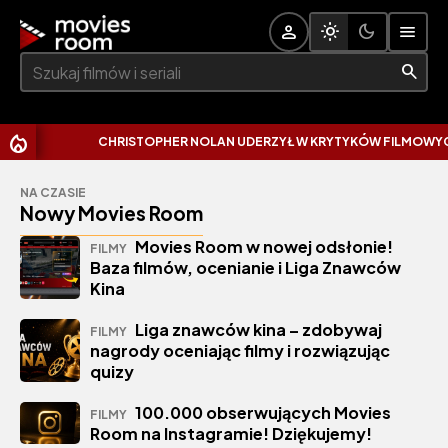
Szukaj:
CHRISTOPHER NOLAN UDERZYŁ W KRYTYKÓW FILMOWYCH.
NA CZASIE
Nowy Movies Room
Movies Room w nowej odsłonie!
FILMY
Baza filmów, ocenianie i Liga Znawców
Kina
Liga znawców kina – zdobywaj
FILMY
nagrody oceniając filmy i rozwiązując
quizy
100.000 obserwujących Movies
FILMY
Room na Instagramie! Dziękujemy!