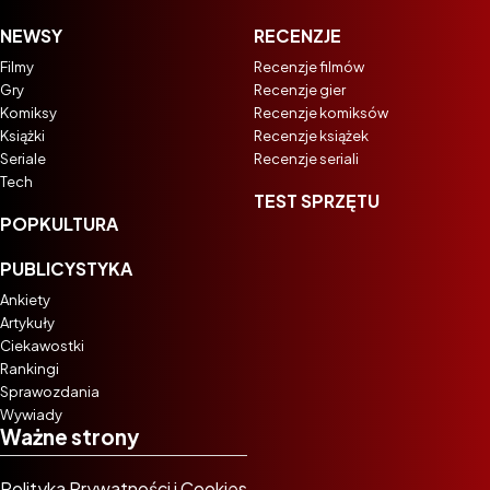
NEWSY
RECENZJE
Filmy
Recenzje filmów
Gry
Recenzje gier
Komiksy
Recenzje komiksów
Książki
Recenzje książek
Seriale
Recenzje seriali
Tech
TEST SPRZĘTU
POPKULTURA
PUBLICYSTYKA
Ankiety
Artykuły
Ciekawostki
Rankingi
Sprawozdania
Wywiady
Ważne strony
Polityka Prywatności i Cookies