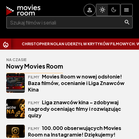
Szukaj:
CHRISTOPHER NOLAN UDERZYŁ W KRYTYKÓW FILMOWYCH. WYTK
NA CZASIE
Nowy Movies Room
Movies Room w nowej odsłonie!
FILMY
Baza filmów, ocenianie i Liga Znawców
Kina
Liga znawców kina – zdobywaj
FILMY
nagrody oceniając filmy i rozwiązując
quizy
100.000 obserwujących Movies
FILMY
Room na Instagramie! Dziękujemy!