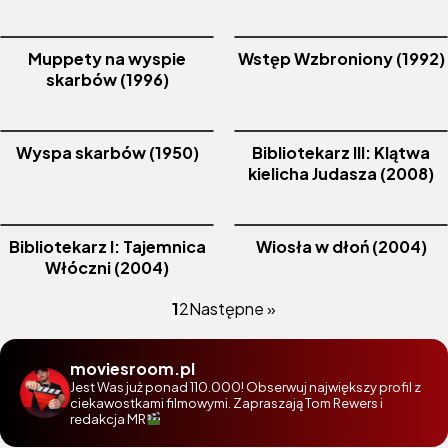
Muppety na wyspie
Wstęp Wzbroniony (1992)
skarbów (1996)
Wyspa skarbów (1950)
Bibliotekarz III: Klątwa
kielicha Judasza (2008)
Bibliotekarz I: Tajemnica
Wiosła w dłoń (2004)
Włóczni (2004)
1
2
Następne »
moviesroom.pl
Jest Was już ponad 110.000! Obserwuj największy profil z
ciekawostkami filmowymi. Zapraszają Tom Rewers i
redakcja MR