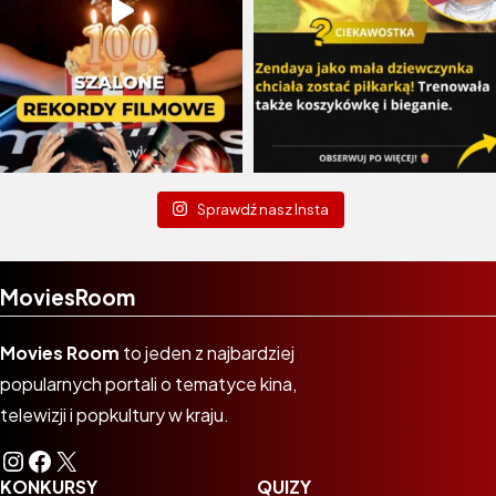
Sprawdź nasz Insta
MoviesRoom
Movies Room
to jeden z najbardziej
popularnych portali o tematyce kina,
telewizji i popkultury w kraju.
Instagram
Facebook
X
KONKURSY
QUIZY