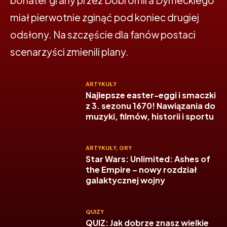
bohater grany przez Dobromira Dymeckiego
miał pierwotnie zginąć pod koniec drugiej
odsłony. Na szczęście dla fanów postaci
scenarzyści zmienili plany.
ARTYKUŁY
Najlepsze easter-eggi i smaczki
z 3. sezonu 1670! Nawiązania do
muzyki, filmów, historii i sportu
ARTYKUŁY
,
GRY
Star Wars: Unlimited: Ashes of
the Empire – nowy rozdział
galaktycznej wojny
QUIZY
QUIZ: Jak dobrze znasz wielkie