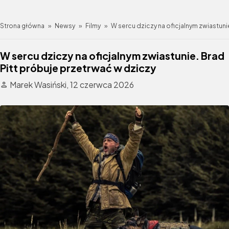
Strona główna
»
Newsy
»
Filmy
»
W sercu dziczy na oficjalnym zwiastuni
W sercu dziczy na oficjalnym zwiastunie. Brad
Pitt próbuje przetrwać w dziczy
Marek Wasiński,
12 czerwca 2026