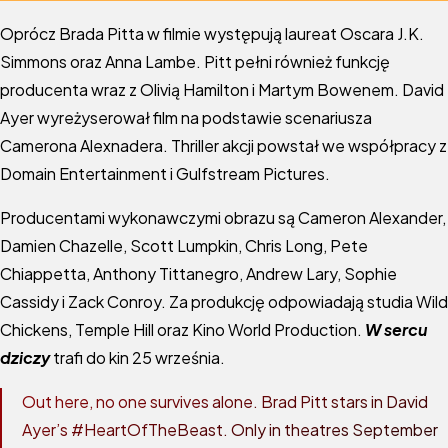
Oprócz Brada Pitta w filmie występują laureat Oscara J.K.
Simmons oraz Anna Lambe. Pitt pełni również funkcję
producenta wraz z Olivią Hamilton i Martym Bowenem. David
Ayer wyreżyserował film na podstawie scenariusza
Camerona Alexnadera. Thriller akcji powstał we współpracy z
Domain Entertainment i Gulfstream Pictures.
Producentami wykonawczymi obrazu są Cameron Alexander,
Damien Chazelle, Scott Lumpkin, Chris Long, Pete
Chiappetta, Anthony Tittanegro, Andrew Lary, Sophie
Cassidy i Zack Conroy. Za produkcję odpowiadają studia Wild
Chickens, Temple Hill oraz Kino World Production.
W sercu
dziczy
trafi do kin 25 września.
Out here, no one survives alone. Brad Pitt stars in David
Ayer’s
#HeartOfTheBeast
. Only in theatres September