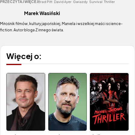
PRZECZYTAJ WIĘCEJ
Brad Pitt
David Ayer
Gwiazdy
Survival
Thriller
Marek Wasiński
Miłośnik filmów, kultury japońskiej, Marvela i wszelkiej maści science-
fiction. Autor bloga Z innego świata.
Więcej o: