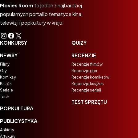
Movies Room
to jeden z najbardziej
popularnych portali o tematyce kina,
telewizji i popkultury w kraju.
Instagram
Facebook
X
KONKURSY
QUIZY
NEWSY
RECENZJE
Filmy
Recenzje filmów
Gry
Recenzje gier
Komiksy
Recenzje komiksów
Książki
Recenzje książek
Seriale
Recenzje seriali
Tech
TEST SPRZĘTU
POPKULTURA
PUBLICYSTYKA
Ankiety
Artykuły