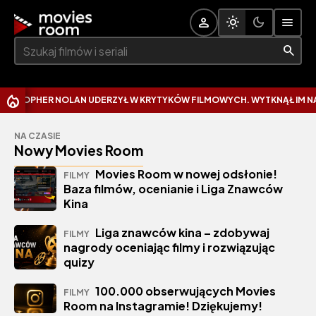
Szukaj:
ER NOLAN UDERZYŁ W KRYTYKÓW FILMOWYCH. WYTKNĄŁ IM NAJCZĘST
NA CZASIE
Nowy Movies Room
Movies Room w nowej odsłonie!
FILMY
Baza filmów, ocenianie i Liga Znawców
Kina
Liga znawców kina – zdobywaj
FILMY
nagrody oceniając filmy i rozwiązując
quizy
100.000 obserwujących Movies
FILMY
Room na Instagramie! Dziękujemy!