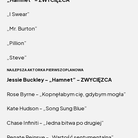
„I Swear”
„Mr. Burton”
„Pillion”
„Steve”
NAJLEPSZA AKTORKA PIERWSZOPLANOWA
Jessie Buckley – „Hamnet” – ZWYCIĘZCA
Rose Byrne – „Kopnęłabym cię, gdybym mogła”
Kate Hudson – „Song Sung Blue”
Chase Infiniti – „Jedna bitwa po drugiej”
Renate Reinsve – „Wartość sentymentalna”