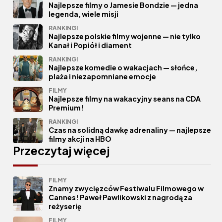
Najlepsze filmy o Jamesie Bondzie — jedna
legenda, wiele misji
RANKINGI
Najlepsze polskie filmy wojenne — nie tylko
Kanał i Popiół i diament
RANKINGI
Najlepsze komedie o wakacjach — słońce,
plaża i niezapomniane emocje
FILMY
Najlepsze filmy na wakacyjny seans na CDA
Premium!
RANKINGI
Czas na solidną dawkę adrenaliny — najlepsze
filmy akcji na HBO
Przeczytaj więcej
FILMY
Znamy zwycięzców Festiwalu Filmowego w
Cannes! Paweł Pawlikowski z nagrodą za
reżyserię
FILMY