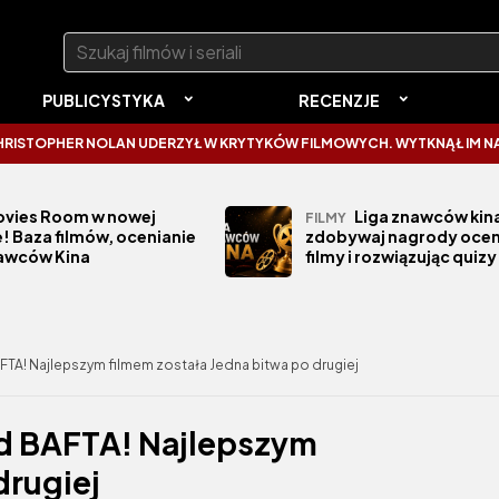
Szukaj:
PUBLICYSTYKA
RECENZJE
ER NOLAN UDERZYŁ W KRYTYKÓW FILMOWYCH. WYTKNĄŁ IM NAJCZĘSTS
vies Room w nowej
Liga znawców kina
FILMY
! Baza filmów, ocenianie
zdobywaj nagrody ocen
nawców Kina
filmy i rozwiązując quizy
A! Najlepszym filmem została Jedna bitwa po drugiej
d BAFTA! Najlepszym
drugiej