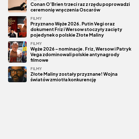
Conan O’Brien trzeci raz z rzędu poprowadzi
ceremonię wręczenia Oscarów
FILMY
Przyznano Węże 2026. Putin Vegi oraz
dokument Friz i Wersow stoczyły zacięty
pojedynek o polskie Złote Maliny
FILMY
Węże 2026 – nominacje. Friz, Wersow i Patryk
Vega zdominowali polskie antynagrody
filmowe
FILMY
Złote Maliny zostały przyznane! Wojna
światów zmiotła konkurencję