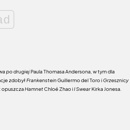
ad
wa po drugiej
Paula Thomasa Andersona, w tym dla
acje zdobył
Frankenstein
Guillermo del Toro i
Grzesznicy
t opuszcza
Hamnet
Chloé Zhao i
I Swear
Kirka Jonesa.