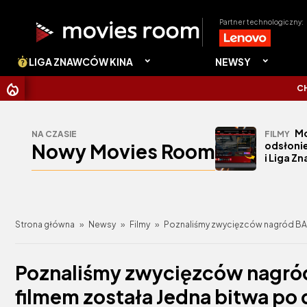
Partner technologiczny:
LIGA ZNAWCÓW KINA
NEWSY
CHRISTOPH
Mo
NA CZASIE
FILMY
Nowy Movies Room
odsłonie
i Liga Z
Strona główna
»
Newsy
»
Filmy
»
Poznaliśmy zwycięzców nagród BAFT
Poznaliśmy zwycięzców nagró
filmem została Jedna bitwa po 