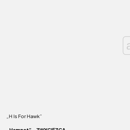
„H Is For Hawk”
„Hamnet” – ZWYCIĘZCA