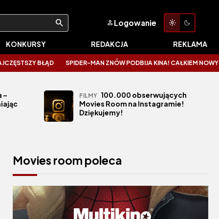
Logowanie
KONKURSY
REDAKCJA
REKLAMA
ZY BŁĄD
SPIDER-MAN ZNÓW PODBIJA KINA! CAŁKIEM NOWY DZIEŃ ZALI
 –
100.000 obserwujących
FILMY
iając
Movies Room na Instagramie!
Dziękujemy!
Movies room poleca