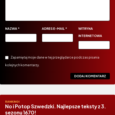
NAZWA
*
ADRES E-MAIL
*
WITRYNA
INTERNETOWA
Zapamiętaj moje dane w tej przeglądarce podczas pisania
kolejnych komentarzy.
RANKINGI
No i Potop Szwedzki. Najlepsze teksty z 3.
sezonu 1670!