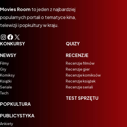
Movies Room
to jeden z najbardziej
popularnych portali o tematyce kina,
telewizji i popkultury w kraju.
Instagram
Facebook
X
KONKURSY
QUIZY
NEWSY
RECENZJE
Filmy
Recenzje filmów
Gry
Recenzje gier
Komiksy
Recenzje komiksów
Książki
Recenzje książek
Seriale
Recenzje seriali
Tech
TEST SPRZĘTU
POPKULTURA
PUBLICYSTYKA
Ankiety