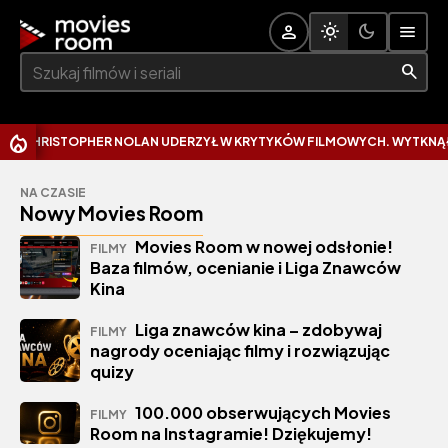
Szukaj:
STOPHER NOLAN UDERZYŁ W KRYTYKÓW FILMOWYCH. WYTKNĄŁ IM NAJ
NA CZASIE
Nowy Movies Room
Movies Room w nowej odsłonie!
FILMY
Baza filmów, ocenianie i Liga Znawców
Kina
Liga znawców kina – zdobywaj
FILMY
nagrody oceniając filmy i rozwiązując
quizy
100.000 obserwujących Movies
FILMY
Room na Instagramie! Dziękujemy!