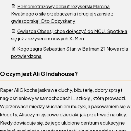
Pełnometrażowy debiut reżyserski Marcina
Kwaśnego o sile przebaczenia i drugiej szansie z
gwiazdorską! Oto Odzyskany
Gwiazda Obsesji chce dołączyć do MCU. Spotkała
się już z reżyserem nowych X-Men
Kogo zagra Sebastian Stan w Batman 2? Nowa rola
potwierdzona
O czym jest Ali G Indahouse?
Raper Ali G kocha jaskrawe ciuchy, biżuterię, dobry sprzęt
nagłośnieniowy w samochodach i… szkołę, którą prowadzi.
W przerwach między słuchaniem muzyki, a pakowaniem się w
kłopoty, Ali uczy miejscowe dzieciaki, jak przetrwać na ulicy.
Kiedy dowiaduje się, że jego ulubione centrum edukacyjne
ma być zamknięte, urządza protest i skupia na sobie uwagę