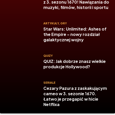
z 3. sezonu 1670! Nawiązania do
muzyki, filmów, historii i sportu
ARTYKUŁY
,
GRY
Star Wars: Unlimited: Ashes of
the Empire – nowy rozdział
galaktycznej wojny
QUIZY
QUIZ: Jak dobrze znasz wielkie
produkcje Hollywood?
SERIALE
Cezary Pazura z zaskakującym
cameo w 3. sezonie 1670.
Łatwo je przegapić w hicie
Netflixa