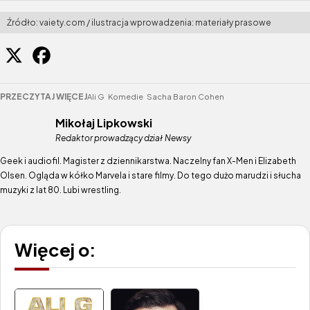
Źródło: vaiety.com / ilustracja wprowadzenia: materiały prasowe
PRZECZYTAJ WIĘCEJ
Ali G
Komedie
Sacha Baron Cohen
Mikołaj Lipkowski
Redaktor prowadzący dział Newsy
Geek i audiofil. Magister z dziennikarstwa. Naczelny fan X-Men i Elizabeth
Olsen. Ogląda w kółko Marvela i stare filmy. Do tego dużo marudzi i słucha
muzyki z lat 80. Lubi wrestling.
Więcej o: