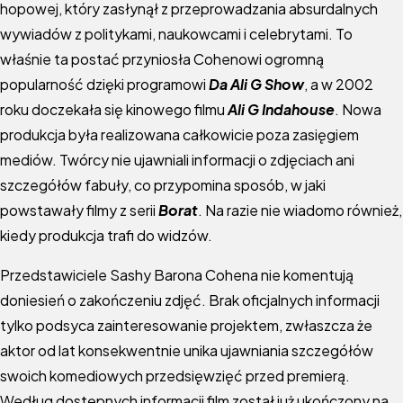
hopowej, który zasłynął z przeprowadzania absurdalnych
wywiadów z politykami, naukowcami i celebrytami. To
właśnie ta postać przyniosła Cohenowi ogromną
popularność dzięki programowi
Da Ali G Show
, a w 2002
roku doczekała się kinowego filmu
Ali G Indahouse
. Nowa
produkcja była realizowana całkowicie poza zasięgiem
mediów. Twórcy nie ujawniali informacji o zdjęciach ani
szczegółów fabuły, co przypomina sposób, w jaki
powstawały filmy z serii
Borat
. Na razie nie wiadomo również,
kiedy produkcja trafi do widzów.
Przedstawiciele Sashy Barona Cohena nie komentują
doniesień o zakończeniu zdjęć. Brak oficjalnych informacji
tylko podsyca zainteresowanie projektem, zwłaszcza że
aktor od lat konsekwentnie unika ujawniania szczegółów
swoich komediowych przedsięwzięć przed premierą.
Według dostępnych informacji film został już ukończony na