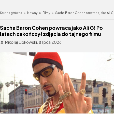
Strona główna
»
Newsy
»
Filmy
»
Sacha Baron Cohen powraca jako Ali G!
Sacha Baron Cohen powraca jako Ali G! Po
latach zakończył zdjęcia do tajnego filmu
Mikołaj Lipkowski,
8 lipca 2026