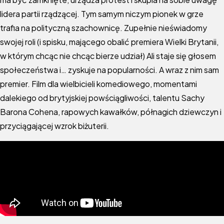
lidera partii rządzącej. Tym samym niczym pionek w grze
trafia na polityczną szachownicę. Zupełnie nieświadomy
swojej roli (i spisku, mającego obalić premiera Wielki Brytanii,
w którym chcąc nie chcąc bierze udział) Ali staje się głosem
społeczeństwa i… zyskuje na popularności. A wraz z nim sam
premier. Film dla wielbicieli komediowego, momentami
dalekiego od brytyjskiej powściągliwości, talentu Sachy
Barona Cohena, rapowych kawałków, półnagich dziewczyn i
przyciągającej wzrok biżuterii.