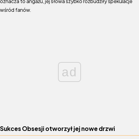
oznacza to angażu, jej słowa szybko rozbudziły spekulacje
wśród fanów.
ad
Sukces Obsesji otworzył jej nowe drzwi