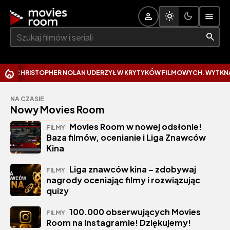
Szukaj:
STOPHER NOLAN UDERZYŁ W KRYTYKÓW FILMOWYCH. WYTKNĄŁ IM NAJC
NA CZASIE
Nowy Movies Room
Movies Room w nowej odsłonie!
FILMY
Baza filmów, ocenianie i Liga Znawców
Kina
Liga znawców kina – zdobywaj
FILMY
nagrody oceniając filmy i rozwiązując
quizy
100.000 obserwujących Movies
FILMY
Room na Instagramie! Dziękujemy!