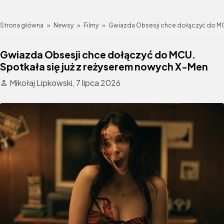
Strona główna
»
Newsy
»
Filmy
»
Gwiazda Obsesji chce dołączyć do MCU
Gwiazda Obsesji chce dołączyć do MCU.
Spotkała się już z reżyserem nowych X-Men
Mikołaj Lipkowski,
7 lipca 2026