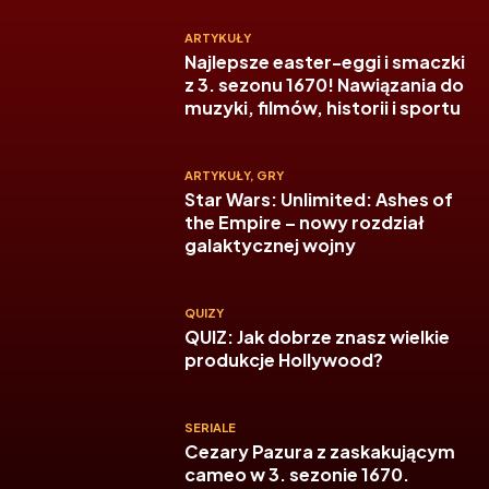
ARTYKUŁY
Najlepsze easter-eggi i smaczki
z 3. sezonu 1670! Nawiązania do
muzyki, filmów, historii i sportu
ARTYKUŁY
,
GRY
Star Wars: Unlimited: Ashes of
the Empire – nowy rozdział
galaktycznej wojny
QUIZY
QUIZ: Jak dobrze znasz wielkie
produkcje Hollywood?
SERIALE
Cezary Pazura z zaskakującym
cameo w 3. sezonie 1670.