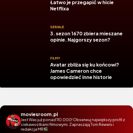
Łatwo je przegapić w hicie
Netflixa
SERIALE
3. sezon 1670 zbiera mieszane
opinie. Najgorszy sezon?
FILMY
Avatar zbliża się ku końcowi?
James Cameron chce
opowiedzieć inne historie
moviesroom.pl
Jest Was już ponad 110.000! Obserwuj największy profil z
ciekawostkami filmowymi. Zapraszają Tom Rewers i
redakcja MR