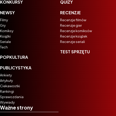
KONKURSY
QUIZY
NEWSY
RECENZJE
Filmy
Recenzje filmów
Gry
Recenzje gier
Komiksy
Recenzje komiksów
Książki
Recenzje książek
Seriale
Recenzje seriali
Tech
TEST SPRZĘTU
POPKULTURA
PUBLICYSTYKA
Ankiety
Artykuły
Ciekawostki
Rankingi
Sprawozdania
Wywiady
Ważne strony