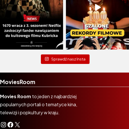
Sprawdź nasz Insta
MoviesRoom
Movies Room
to jeden z najbardziej
popularnych portali o tematyce kina,
telewizji i popkultury w kraju.
Instagram
Facebook
X