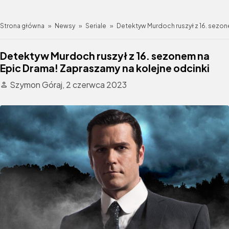
Strona główna
»
Newsy
»
Seriale
»
Detektyw Murdoch ruszył z 16. sezon
Detektyw Murdoch ruszył z 16. sezonem na
Epic Drama! Zapraszamy na kolejne odcinki
Szymon Góraj,
2 czerwca 2023