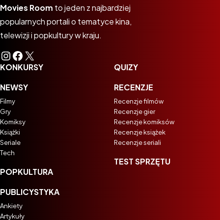
Movies Room
to jeden z najbardziej
popularnych portali o tematyce kina,
telewizji i popkultury w kraju.
Instagram
Facebook
X
KONKURSY
QUIZY
NEWSY
RECENZJE
Filmy
Recenzje filmów
Gry
Recenzje gier
Komiksy
Recenzje komiksów
Książki
Recenzje książek
Seriale
Recenzje seriali
Tech
TEST SPRZĘTU
POPKULTURA
PUBLICYSTYKA
Ankiety
Artykuły