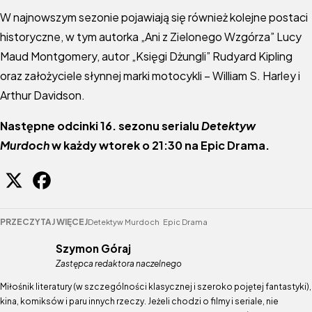
W najnowszym sezonie pojawiają się również kolejne postaci
historyczne, w tym autorka „Ani z Zielonego Wzgórza” Lucy
Maud Montgomery, autor „Księgi Dżungli” Rudyard Kipling
oraz założyciele słynnej marki motocykli – William S. Harley i
Arthur Davidson.
Następne odcinki 16. sezonu serialu
Detektyw
Murdoch
w każdy wtorek o 21:30 na Epic Drama.
PRZECZYTAJ WIĘCEJ
Detektyw Murdoch
Epic Drama
Szymon Góraj
Zastępca redaktora naczelnego
Miłośnik literatury (w szczególności klasycznej i szeroko pojętej fantastyki),
kina, komiksów i paru innych rzeczy. Jeżeli chodzi o filmy i seriale, nie