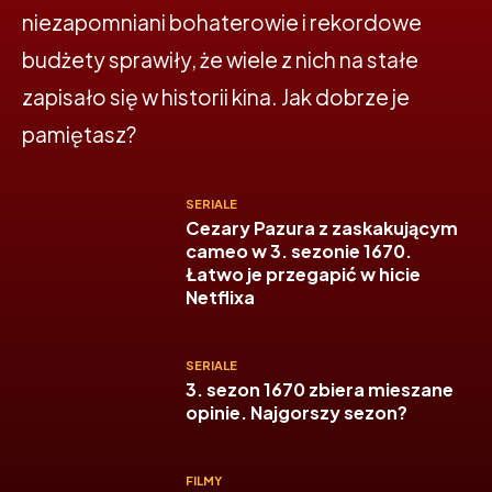
niezapomniani bohaterowie i rekordowe
budżety sprawiły, że wiele z nich na stałe
zapisało się w historii kina. Jak dobrze je
pamiętasz?
SERIALE
Cezary Pazura z zaskakującym
cameo w 3. sezonie 1670.
Łatwo je przegapić w hicie
Netflixa
SERIALE
3. sezon 1670 zbiera mieszane
opinie. Najgorszy sezon?
FILMY