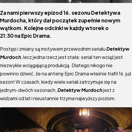
Za nami pierwszy epizod 16. sezonu Detektywa
Murdocha, który dał początek zupełnie nowym
wątkom. Kolejne odcinki w każdy wtorek o
21:30
na
Epic Drama
.
Postęp i zmiany są motywem przewodnim serialu
Detektyw
Murdoch
, lecz jedna rzecz jest stała: serial ten wciąż jest
niezwykle wciągającą produkcją. Dlatego nikogo nie
powinno dziwić, że na antenę Epic Drama właśnie trafił 16. już
sezon! W czasach, kiedy wiele seriali zatrzymuje się na
jednym-dwóch sezonach,
Detektyw Murdoch
jest z
widzami od lat i nieustannie trzyma najwyższy poziom.