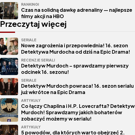
RANKINGI
Czas na solidną dawkę adrenaliny — najlepsze
filmy akcji na HBO
Przeczytaj więcej
SERIALE
Nowe zagrożenia i przepowiednia! 16. sezon
Detektywa Murdocha od dziś na Epic Drama!
RECENZJE SERIALI
Detektyw Murdoch – sprawdzamy pierwszy
odcinek 16. sezonu!
SERIALE
Detektyw Murdoch powraca! 16. sezon serialu
już wkrótce na Epic Drama
ARTYKUŁY
Co łączy Chaplina i H.P. Lovecrafta? Detektyw
Murdoch! Sprawdzamy jakich bohaterów
zobaczyć możemy w serialu!
ARTYKUŁY
5 powodów, dla których warto obejrzeć 2.