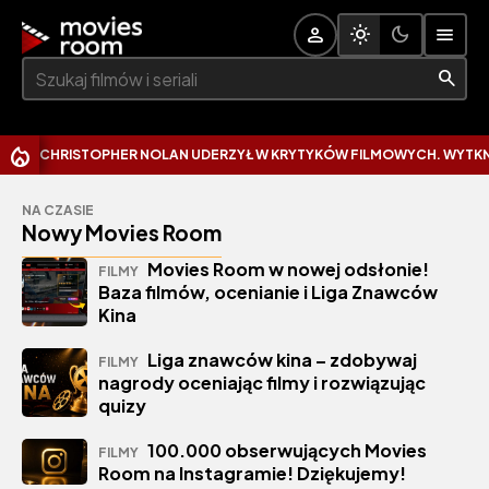
Szukaj:
RISTOPHER NOLAN UDERZYŁ W KRYTYKÓW FILMOWYCH. WYTKNĄŁ IM NA
NA CZASIE
Nowy Movies Room
Movies Room w nowej odsłonie!
FILMY
Baza filmów, ocenianie i Liga Znawców
Kina
Liga znawców kina – zdobywaj
FILMY
nagrody oceniając filmy i rozwiązując
quizy
100.000 obserwujących Movies
FILMY
Room na Instagramie! Dziękujemy!