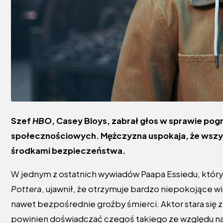
Szef
HBO
, Casey Bloys, zabrał głos w sprawie po
społecznościowych. Mężczyzna uspokaja, że wszys
środkami bezpieczeństwa.
W jednym z ostatnich wywiadów Paapa Essiedu, który 
Pottera
, ujawnił, że otrzymuje bardzo niepokojące w
nawet bezpośrednie groźby śmierci. Aktor stara się z
powinien doświadczać czegoś takiego ze względu na