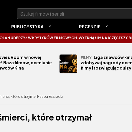
Szukaj:
PUBLICYSTYKA
RECENZJE
ZYŁ W KRYTYKÓW FILMOWYCH. WYTKNĄŁ IM NAJCZĘSTSZY BŁĄD
SPI
vies Room w nowej
Liga znawców kina
FILMY
! Baza filmów, ocenianie
zdobywaj nagrody ocen
nawców Kina
filmy i rozwiązując quizy
ierci, które otrzymał Paapa Essiedu
śmierci, które otrzymał