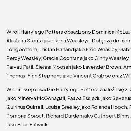
W roli Harry’ego Pottera obsadzono Dominica McLaug
Alastaira Stouta jako Rona Weasleya. Dołączą do nich 
Longbottom, Tristan Harland jako Fred Weasley, Gabr
Percy Weasley, Gracie Cochrane jako Ginny Weasley, L
Parvati Patil, Sienna Moosah jako Lavender Brown, Amo
Thomas, Finn Stephens jako Vincent Crabbe oraz Wil
W dorosłej obsadzie Harry’ego Pottera znaleźli się z
jako Minerva McGonagall, Paapa Essiedu jako Severus 
Quirinus Quirrell, Louise Brealey jako Rolanda Hooch, 
Pomona Sprout, Richard Durden jako Cuthbert Binns,
jako Filius Flitwick.