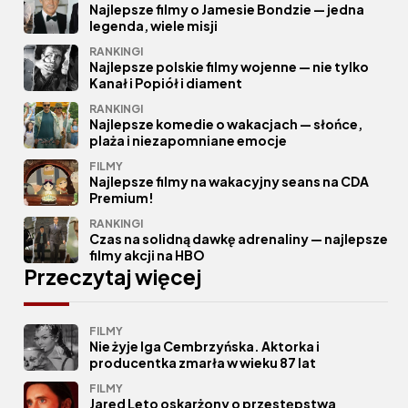
Najlepsze filmy o Jamesie Bondzie — jedna
legenda, wiele misji
RANKINGI
Najlepsze polskie filmy wojenne — nie tylko
Kanał i Popiół i diament
RANKINGI
Najlepsze komedie o wakacjach — słońce,
plaża i niezapomniane emocje
FILMY
Najlepsze filmy na wakacyjny seans na CDA
Premium!
RANKINGI
Czas na solidną dawkę adrenaliny — najlepsze
filmy akcji na HBO
Przeczytaj więcej
FILMY
Nie żyje Iga Cembrzyńska. Aktorka i
producentka zmarła w wieku 87 lat
FILMY
Jared Leto oskarżony o przestępstwa