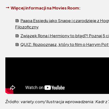
Więcej informacji na Movies Room:
Paapa Essiedu jako Snape i czarodzieje z Hogw
Filozoficzny
Związek Rona i Hermiony to błąd?! Poznaj 5 
QUIZ: Rozpoznasz, który to film o Harrym Po
Źródło: variety.com/ Ilustracja wprowadzenia: Kadr z 