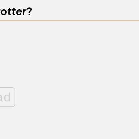
otter
?
ad