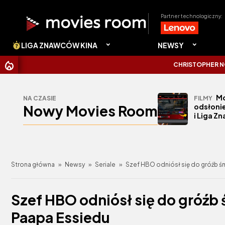
Partner technologiczny:
LIGA ZNAWCÓW KINA
NEWSY
CHRISTOPHER NOLAN UDER
Mo
NA CZASIE
FILMY
Nowy Movies Room
odsłonie
i Liga Z
Strona główna
»
Newsy
»
Seriale
»
Szef HBO odniósł się do gróźb śm
Szef HBO odniósł się do gróźb 
Paapa Essiedu