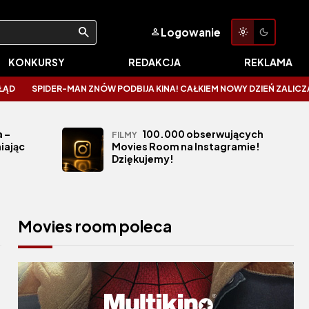
Logowanie
KONKURSY
REDAKCJA
REKLAMA
DER-MAN ZNÓW PODBIJA KINA! CAŁKIEM NOWY DZIEŃ ZALICZA KOSMICZNE 
 –
100.000 obserwujących
FILMY
iając
Movies Room na Instagramie!
Dziękujemy!
Movies room poleca