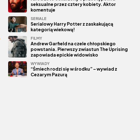
seksualne przez cztery kobiety. Aktor
komentuje
SERIALE
Serialowy Harry Potter z zaskakującą
kategorią wiekową!
FILMY
Andrew Garfield na czele chłopskiego
powstania. Pierwszy zwiastun The Uprising
zapowiada epickie widowisko
WYWIADY
“Śmiech rodzi się w środku” – wywiad z
Cezarym Pazurą