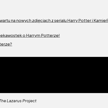
artu na nowych zdjęciach z serialu Harry Potter i Kamie
ciekawostek o Harrym Potterze!
tterze?
The Lazarus Project