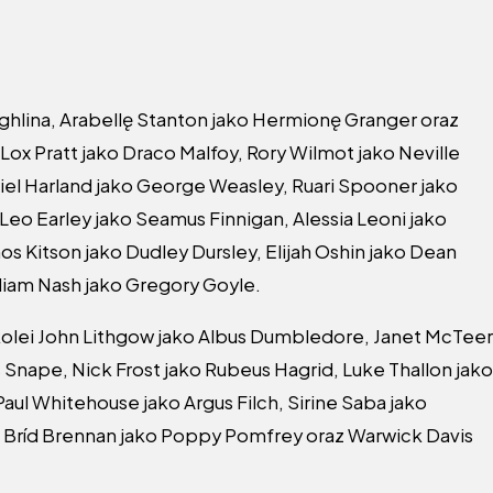
hlina, Arabellę Stanton jako Hermionę Granger oraz
Lox Pratt jako Draco Malfoy, Rory Wilmot jako Neville
iel Harland jako George Weasley, Ruari Spooner jako
eo Earley jako Seamus Finnigan, Alessia Leoni jako
s Kitson jako Dudley Dursley, Elijah Oshin jako Dean
liam Nash jako Gregory Goyle.
 kolei John Lithgow jako Albus Dumbledore, Janet McTeer
Snape, Nick Frost jako Rubeus Hagrid, Luke Thallon jako
Paul Whitehouse jako Argus Filch, Sirine Saba jako
 Bríd Brennan jako Poppy Pomfrey oraz Warwick Davis