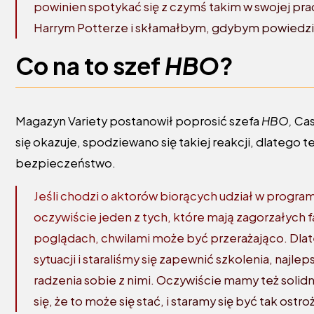
powinien spotykać się z czymś takim w swojej pra
Harrym Potterze i skłamałbym, gdybym powiedzia
Co na to szef
HBO
?
Magazyn Variety postanowił poprosić szefa
HBO,
Case
się okazuje, spodziewano się takiej reakcji, dlate
bezpieczeństwo.
Jeśli chodzi o aktorów biorących udział w program
oczywiście jeden z tych, które mają zagorzałych 
poglądach, chwilami może być przerażająco. Dlat
sytuacji i staraliśmy się zapewnić szkolenia, naj
radzenia sobie z nimi. Oczywiście mamy też soli
się, że to może się stać, i staramy się być tak ostro