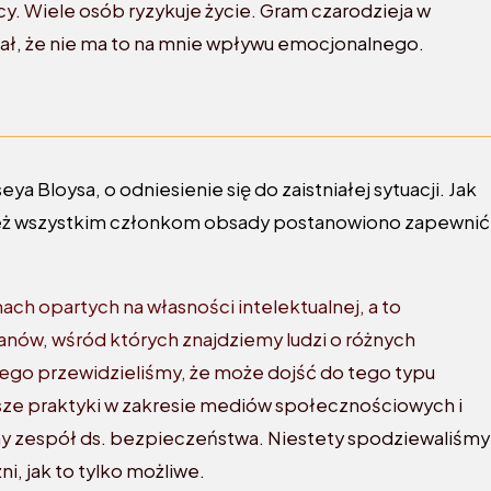
cy. Wiele osób ryzykuje życie. Gram czarodzieja w
ł, że nie ma to na mnie wpływu emocjonalnego.
ya Bloysa, o odniesienie się do zaistniałej sytuacji. Jak
go też wszystkim członkom obsady postanowiono zapewnić
ach opartych na własności intelektualnej, a to
fanów, wśród których znajdziemy ludzi o różnych
ego przewidzieliśmy, że może dojść do tego typu
lepsze praktyki w zakresie mediów społecznościowych i
dny zespół ds. bezpieczeństwa. Niestety spodziewaliśmy
żni, jak to tylko możliwe.