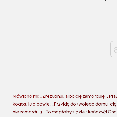
Mówiono mi: „Zrezygnuj, albo cię zamorduję”. Prawd
kogoś, kto powie: „Przyjdę do twojego domu i cię
nie zamordują… To mogłoby się źle skończyć! Choc