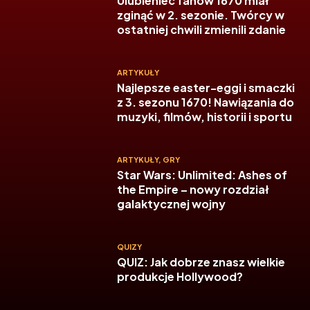
Ulubieniec fanów 1670 miał
zginąć w 2. sezonie. Twórcy w
ostatniej chwili zmienili zdanie
ARTYKUŁY
Najlepsze easter-eggi i smaczki
z 3. sezonu 1670! Nawiązania do
muzyki, filmów, historii i sportu
ARTYKUŁY
,
GRY
Star Wars: Unlimited: Ashes of
the Empire – nowy rozdział
galaktycznej wojny
QUIZY
QUIZ: Jak dobrze znasz wielkie
produkcje Hollywood?