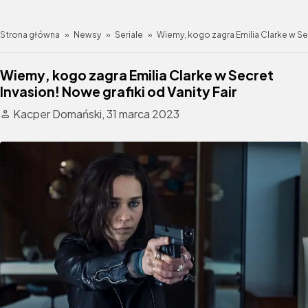
Strona główna
»
Newsy
»
Seriale
»
Wiemy, kogo zagra Emilia Clarke w Sec
Wiemy, kogo zagra Emilia Clarke w Secret
Invasion! Nowe grafiki od Vanity Fair
Kacper Domański,
31 marca 2023