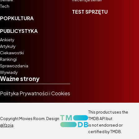
Tech
TEST SPRZĘTU
POPKULTURA
PUBLICYSTYKA
Ankiety
Artykuły
Ciekawostki
Rankingi
Sprawozdania
Wywiady
Ważne strony
Polityka Prywatności i Cookies
This product uses the
Copyright Movies Room. Design
TMDB API but
@Yzoja
.
is not endorsed or
certified by TMDB.