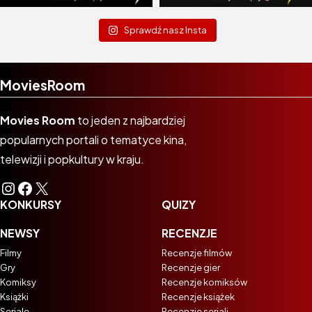
Sprawdź nasz Insta
MoviesRoom
Movies Room
to jeden z najbardziej
popularnych portali o tematyce kina,
telewizji i popkultury w kraju.
Instagram
Facebook
X
KONKURSY
QUIZY
NEWSY
RECENZJE
Filmy
Recenzje filmów
Gry
Recenzje gier
Komiksy
Recenzje komiksów
Książki
Recenzje książek
Seriale
Recenzje seriali