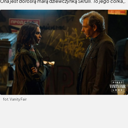
Ona jest dorosłą małą dziewczynką Skrulli. To jego córka
„.
fot. Vanity Fair