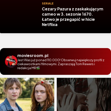
SERIALE
Cezary Pazura z zaskakującym
cameo w 3. sezonie 1670.
Łatwo je przegapić w hicie
Netflixa
moviesroom.pl
Jest Was już ponad 110.000! Obserwuj największy profil z
ciekawostkami filmowymi. Zapraszają Tom Rewers i
redakcja MR