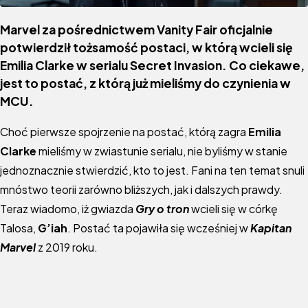
Marvel za pośrednictwem Vanity Fair oficjalnie
potwierdził tożsamość postaci, w którą wcieli się
Emilia Clarke w serialu Secret Invasion. Co ciekawe,
jest to postać, z którą już mieliśmy do czynienia w
MCU.
Choć pierwsze spojrzenie na postać, którą zagra
Emilia
Clarke
mieliśmy w zwiastunie serialu, nie byliśmy w stanie
jednoznacznie stwierdzić, kto to jest. Fani na ten temat snuli
mnóstwo teorii zarówno bliższych, jak i dalszych prawdy.
Teraz wiadomo, iż gwiazda
Gry o tron
wcieli się w córkę
Talosa,
G’iah
. Postać ta pojawiła się wcześniej w
Kapitan
Marvel
z 2019 roku.