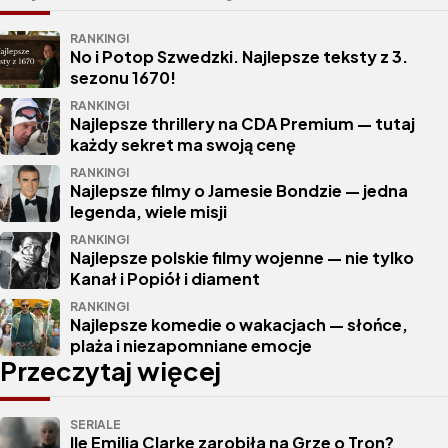
RANKINGI
No i Potop Szwedzki. Najlepsze teksty z 3.
sezonu 1670!
RANKINGI
Najlepsze thrillery na CDA Premium — tutaj
każdy sekret ma swoją cenę
RANKINGI
Najlepsze filmy o Jamesie Bondzie — jedna
legenda, wiele misji
RANKINGI
Najlepsze polskie filmy wojenne — nie tylko
Kanał i Popiół i diament
RANKINGI
Najlepsze komedie o wakacjach — słońce,
plaża i niezapomniane emocje
Przeczytaj więcej
SERIALE
Ile Emilia Clarke zarobiła na Grze o Tron?