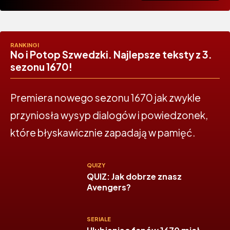
RANKINGI
No i Potop Szwedzki. Najlepsze teksty z 3.
sezonu 1670!
Premiera nowego sezonu 1670 jak zwykle
przyniosła wysyp dialogów i powiedzonek,
które błyskawicznie zapadają w pamięć.
QUIZY
QUIZ: Jak dobrze znasz
Avengers?
SERIALE