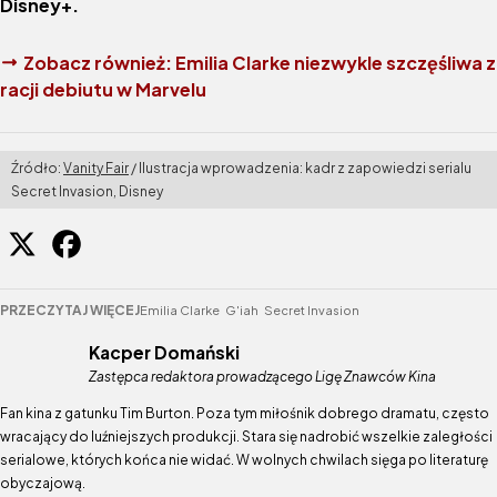
Disney+.
Zobacz również:
Emilia Clarke niezwykle szczęśliwa z
racji debiutu w Marvelu
Źródło:
Vanity Fair
/ Ilustracja wprowadzenia: kadr z zapowiedzi serialu
Secret Invasion, Disney
PRZECZYTAJ WIĘCEJ
Emilia Clarke
G'iah
Secret Invasion
Kacper Domański
Zastępca redaktora prowadzącego Ligę Znawców Kina
Fan kina z gatunku Tim Burton. Poza tym miłośnik dobrego dramatu, często
wracający do luźniejszych produkcji. Stara się nadrobić wszelkie zaległości
serialowe, których końca nie widać. W wolnych chwilach sięga po literaturę
obyczajową.