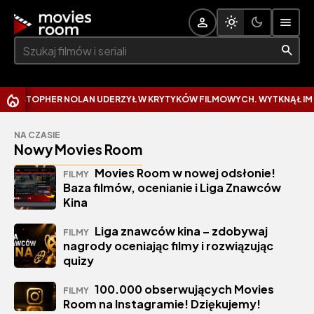
Szukaj:
R NOLAN UDERZYŁ W KRYTYKÓW FILMOWYCH. WYTKNĄŁ IM NAJCZĘSTSZ
NA CZASIE
Nowy Movies Room
Movies Room w nowej odsłonie!
FILMY
Baza filmów, ocenianie i Liga Znawców
Kina
Liga znawców kina – zdobywaj
FILMY
nagrody oceniając filmy i rozwiązując
quizy
100.000 obserwujących Movies
FILMY
Room na Instagramie! Dziękujemy!