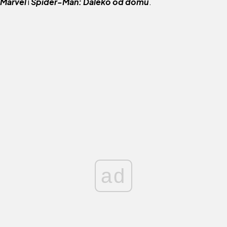
Marvel
i
Spider-Man: Daleko od domu
.
ad