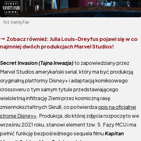
fot. Vanity Fair
Zobacz również:
Julia Louis-Dreyfus pojawi się w co
najmniej dwóch produkcjach Marvel Studios!
Secret Invasion (Tajna Inwazja)
to zapowiedziany przez
Marvel Studios amerykański serial, który ma być produkcją
oryginalną platformy Disney+ i adaptacją komiksowego
crossoveru o tym samym tytule przedstawiającego
wieloletnią infiltrację Ziemi przez kosmiczną rasę
zmiennokształtnych Skrulli, co potwierdza
opis na oficjalnej
stronie Disney+
. Produkcja, do której zdjęcia rozpoczęto we
wrześniu 2021 roku, stanowi element tzw. 5. Fazy MCU i ma
pełnić funkcję bezpośredniego sequela filmu
Kapitan