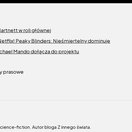
rtnett w roli głównej
 Netflix! Peaky Blinders: Nieśmiertelny dominuje
ichael Mando dołącza do projektu
ły prasowe
 science-fiction. Autor bloga Z innego świata.