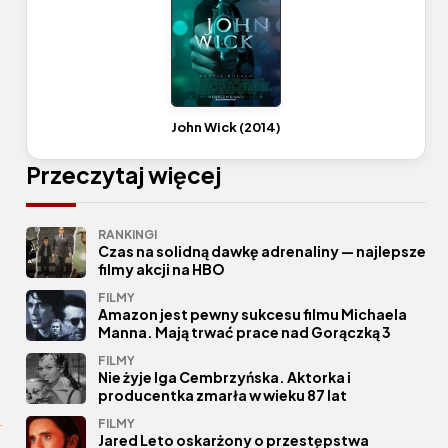
John Wick (2014)
t
Przeczytaj więcej
RANKINGI
Czas na solidną dawkę adrenaliny — najlepsze
filmy akcji na HBO
FILMY
Amazon jest pewny sukcesu filmu Michaela
Manna. Mają trwać prace nad Gorączką 3
FILMY
Nie żyje Iga Cembrzyńska. Aktorka i
producentka zmarła w wieku 87 lat
FILMY
Jared Leto oskarżony o przestępstwa