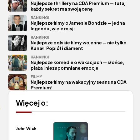
Najlepsze thrillery na CDA Premium — tutaj
każdy sekret ma swoją cenę
RANKINGI
Najlepsze filmy o Jamesie Bondzie — jedna
legenda, wiele misji
RANKINGI
Najlepsze polskie filmy wojenne — nie tylko
Kanał i Popiół i diament
RANKINGI
Najlepsze komedie o wakacjach — słońce,
plaża i niezapomniane emocje
FILMY
Najlepsze filmy na wakacyjny seans na CDA
Premium!
Więcej o:
John Wick