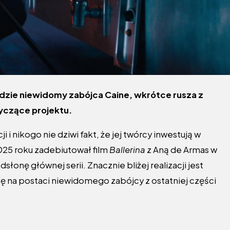
dzie niewidomy zabójca Caine, wkrótce rusza z
yczące projektu.
 i nikogo nie dziwi fakt, że jej twórcy inwestują w
25 roku zadebiutował film
Ballerina
z Aną de Armas w
słonę głównej serii. Znacznie bliżej realizacji jest
ię na postaci niewidomego zabójcy z ostatniej części