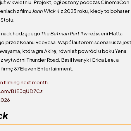
ć już w kwietniu. Projekt, ogłoszony podczas CinemaCon
eniach z filmu
John Wick 4
z 2023 roku, kiedy to bohater
Stołu.
. z nadchodzącego
The Batman Part II
w reżyserii Matta
go przez Keanu Reevesa. Współautorem scenariusza jes
awayama, która gra Aki­rę, również powróci u boku Yena.
z wytwórni Thunder Road, Basil Iwanyk i Erica Lee, a
ą firmę 87Eleven Entertainment.
n filming next month.
r.com/BJE3qUD7Cz
2026
ck