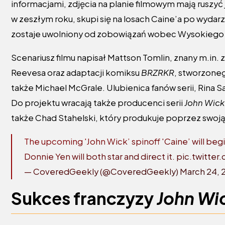
informacjami, zdjęcia na planie filmowym mają ruszy
w zeszłym roku, skupi się na losach Caine’a po wydarz
zostaje uwolniony od zobowiązań wobec Wysokiego 
Scenariusz filmu napisał Mattson Tomlin, znany m.in
Reevesa oraz adaptacji komiksu
BRZRKR
, stworzone
także Michael McGrale. Ulubienica fanów serii, Rina S
Do projektu wracają także producenci serii
John Wick
także Chad Stahelski, który produkuje poprzez swoj
The upcoming 'John Wick’ spinoff 'Caine’ will begi
Donnie Yen will both star and direct it.
pic.twitte
— CoveredGeekly (@CoveredGeekly)
March 24, 
Sukces franczyzy
John Wi