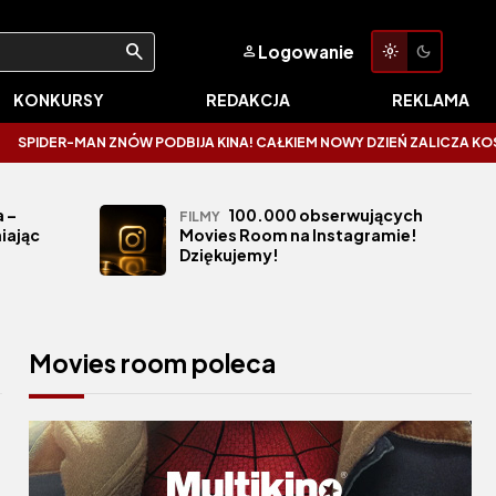
Logowanie
KONKURSY
REDAKCJA
REKLAMA
MAN ZNÓW PODBIJA KINA! CAŁKIEM NOWY DZIEŃ ZALICZA KOSMICZNE OTWA
 –
100.000 obserwujących
FILMY
iając
Movies Room na Instagramie!
Dziękujemy!
Movies room poleca