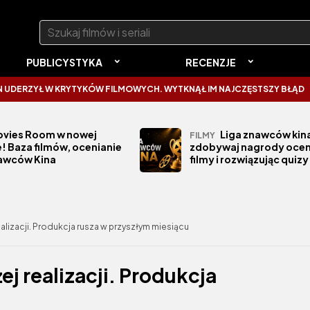
Szukaj:
PUBLICYSTYKA
RECENZJE
W KRYTYKÓW FILMOWYCH. WYTKNĄŁ IM NAJCZĘSTSZY BŁĄD
SPIDER-
vies Room w nowej
Liga znawców kina
FILMY
! Baza filmów, ocenianie
zdobywaj nagrody ocen
nawców Kina
filmy i rozwiązując quizy
ealizacji. Produkcja rusza w przyszłym miesiącu
ej realizacji. Produkcja