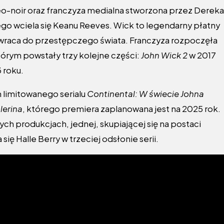
neo-noir oraz franczyza medialna stworzona przez Dereka
ego wciela się Keanu Reeves. Wick to legendarny płatny
e wraca do przestępczego świata. Franczyza rozpoczęła
którym powstały trzy kolejne części:
John Wick 2
w 2017
 roku.
m limitowanego serialu
Continental: W świecie Johna
lerina
, którego premiera zaplanowana jest na 2025 rok.
ych produkcjach, jednej, skupiającej się na postaci
ła się Halle Berry w trzeciej odsłonie serii.