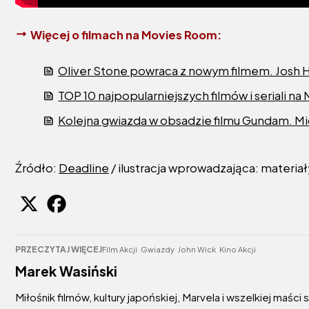
Więcej o filmach na Movies Room:
Oliver Stone powraca z nowym filmem. Josh Ha
TOP 10 najpopularniejszych filmów i seriali na
Kolejna gwiazda w obsadzie filmu Gundam. M
Źródło:
Deadline
/ ilustracja wprowadzająca: materia
PRZECZYTAJ WIĘCEJ
Film Akcji
Gwiazdy
John Wick
Kino Akcji
Marek Wasiński
Miłośnik filmów, kultury japońskiej, Marvela i wszelkiej maści