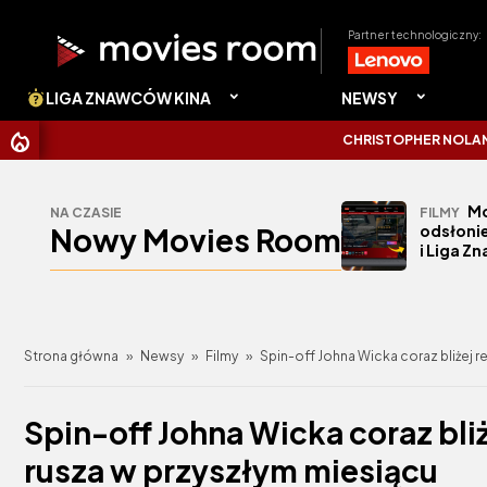
Partner technologiczny:
LIGA ZNAWCÓW KINA
NEWSY
CHRISTOPHER NOLAN UDERZYŁ 
Mo
NA CZASIE
FILMY
Nowy Movies Room
odsłonie
i Liga Z
Strona główna
»
Newsy
»
Filmy
»
Spin-off Johna Wicka coraz bliżej r
Spin-off Johna Wicka coraz bliż
rusza w przyszłym miesiącu