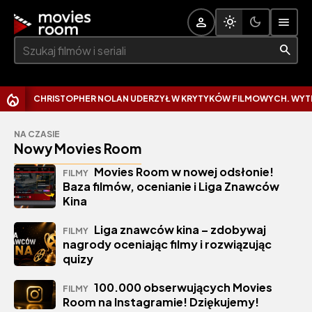
Szukaj:
CHRISTOPHER NOLAN UDERZYŁ W KRYTYKÓW FILMOWYCH. WYTKNĄŁ
NA CZASIE
Nowy Movies Room
Movies Room w nowej odsłonie!
FILMY
Baza filmów, ocenianie i Liga Znawców
Kina
Liga znawców kina – zdobywaj
FILMY
nagrody oceniając filmy i rozwiązując
quizy
100.000 obserwujących Movies
FILMY
Room na Instagramie! Dziękujemy!