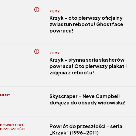
FILMY
Krzyk – oto pierwszy oficjalny
zwiastun rebootu! Ghostface
powraca!
FILMY
Krzyk – słynna seria slasherów
powraca! Oto pierwszy plakat i
zdjęcia z rebootu!
FILMY
Skyscraper – Neve Campbell
dołącza do obsady widowiska!
POWRÓT DO
Powrót do przeszłości – seria
PRZESZŁOŚCI
„Krzyk” (1996-2011)