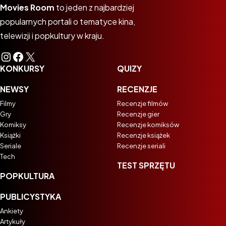
Movies Room
to jeden z najbardziej
popularnych portali o tematyce kina,
telewizji i popkultury w kraju.
Instagram
Facebook
X
KONKURSY
QUIZY
NEWSY
RECENZJE
Filmy
Recenzje filmów
Gry
Recenzje gier
Komiksy
Recenzje komiksów
Książki
Recenzje książek
Seriale
Recenzje seriali
Tech
TEST SPRZĘTU
POPKULTURA
PUBLICYSTYKA
Ankiety
Artykuły