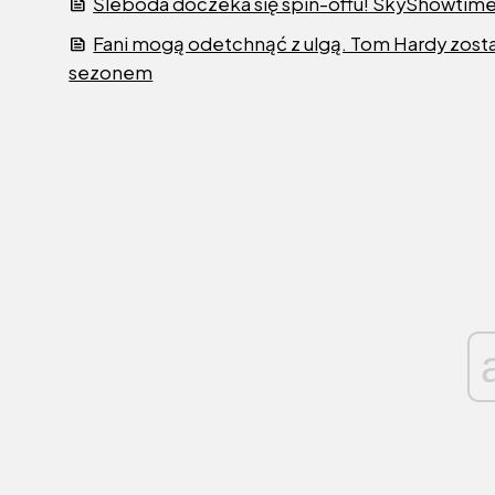
Śleboda doczeka się spin-offu! SkyShowtime
Fani mogą odetchnąć z ulgą. Tom Hardy zosta
sezonem