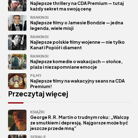
Najlepsze thrillery na CDA Premium — tutaj
każdy sekret ma swoją cenę
RANKINGI
Najlepsze filmy o Jamesie Bondzie — jedna
legenda, wiele misji
RANKINGI
Najlepsze polskie filmy wojenne — nie tylko
Kanał i Popiół i diament
RANKINGI
Najlepsze komedie o wakacjach — słońce,
plaża i niezapomniane emocje
FILMY
Najlepsze filmy na wakacyjny seans na CDA
Premium!
Przeczytaj więcej
KSIĄŻKI
George R.R. Martin o trudnym roku: „Walczę
ze smutkiem i depresją. Najgorsze może być
jeszcze przede mną”
SERIALE