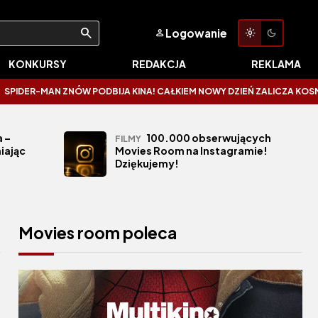
Logowanie
KONKURSY
REDAKCJA
REKLAMA
AN ZNÓW PODBIJA KINA! CAŁKIEM NOWY DZIEŃ ZALICZA KOSMICZNE OTWAR
 –
100.000 obserwujących
FILMY
iając
Movies Room na Instagramie!
Dziękujemy!
Movies room poleca