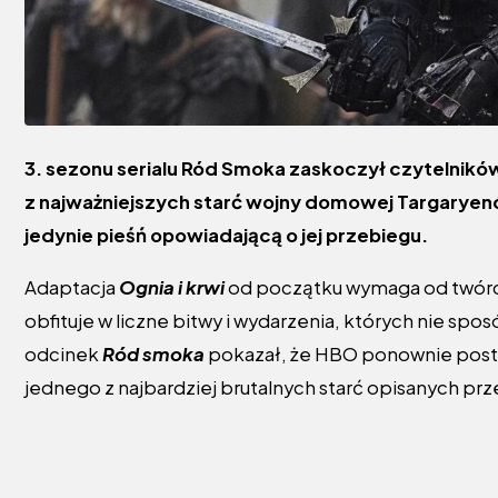
3. sezonu serialu Ród Smoka zaskoczył czytelników
z najważniejszych starć wojny domowej Targaryen
jedynie pieśń opowiadającą o jej przebiegu.
Adaptacja
Ognia i krwi
od początku wymaga od twórc
obfituje w liczne bitwy i wydarzenia, których nie spo
odcinek
Ród smoka
pokazał, że HBO ponownie postaw
jednego z najbardziej brutalnych starć opisanych prz