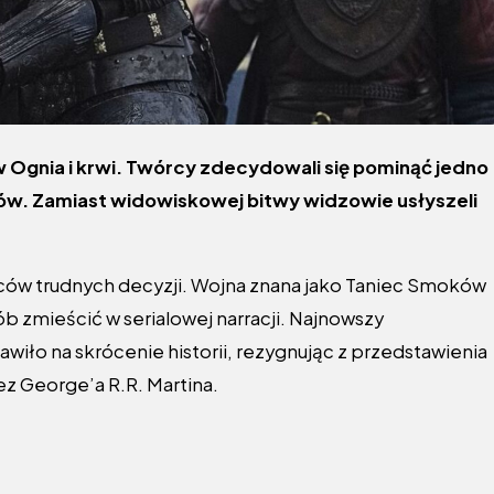
 Ognia i krwi. Twórcy zdecydowali się pominąć jedno
ów. Zamiast widowiskowej bitwy widzowie usłyszeli
ów trudnych decyzji. Wojna znana jako Taniec Smoków
sób zmieścić w serialowej narracji. Najnowszy
iło na skrócenie historii, rezygnując z przedstawienia
ez George’a R.R. Martina.