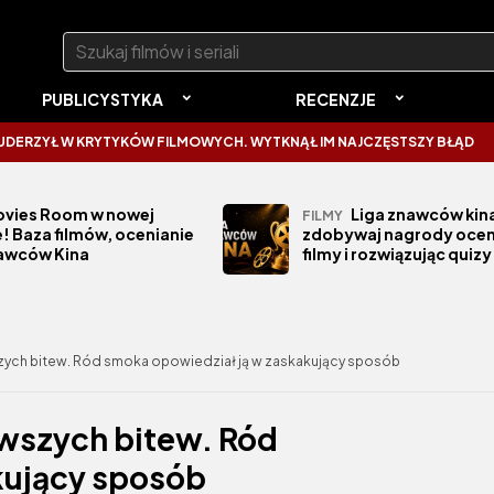
Szukaj:
PUBLICYSTYKA
RECENZJE
 KRYTYKÓW FILMOWYCH. WYTKNĄŁ IM NAJCZĘSTSZY BŁĄD
SPIDER-M
vies Room w nowej
Liga znawców kina
FILMY
! Baza filmów, ocenianie
zdobywaj nagrody ocen
nawców Kina
filmy i rozwiązując quizy
szych bitew. Ród smoka opowiedział ją w zaskakujący sposób
awszych bitew. Ród
kujący sposób