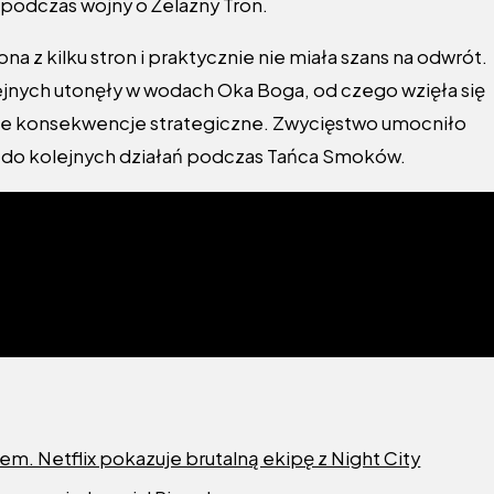
 podczas wojny o Żelazny Tron.
a z kilku stron i praktycznie nie miała szans na odwrót.
lejnych utonęły w wodach Oka Boga, od czego wzięła się
ne konsekwencje strategiczne. Zwycięstwo umocniło
ę do kolejnych działań podczas Tańca Smoków.
. Netflix pokazuje brutalną ekipę z Night City