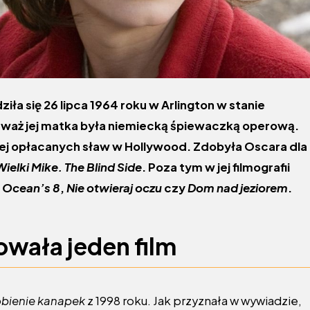
ła się 26 lipca 1964 roku w Arlington w stanie
eważ jej matka była niemiecką śpiewaczką operową.
epiej opłacanych sław w Hollywood. Zdobyła Oscara dla
Wielki Mike. The Blind Side
. Poza tym w jej filmografii
,
Ocean’s 8
,
Nie otwieraj oczu
czy
Dom nad jeziorem
.
wała jeden film
bienie kanapek
z 1998 roku. Jak przyznała w wywiadzie,