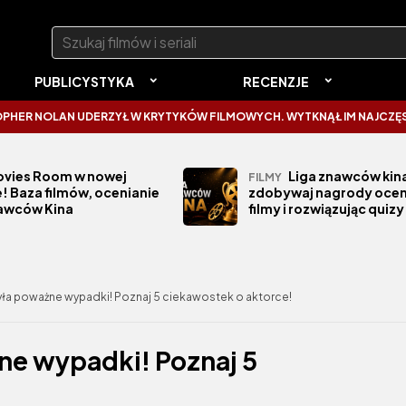
Szukaj:
PUBLICYSTYKA
RECENZJE
DERZYŁ W KRYTYKÓW FILMOWYCH. WYTKNĄŁ IM NAJCZĘSTSZY BŁĄD
vies Room w nowej
Liga znawców kina
FILMY
! Baza filmów, ocenianie
zdobywaj nagrody ocen
nawców Kina
filmy i rozwiązując quizy
yła poważne wypadki! Poznaj 5 ciekawostek o aktorce!
ne wypadki! Poznaj 5