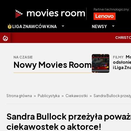
Partner technologiczny:
LIGA ZNAWCÓW KINA
NEWSY
CHRISTOPHER NOLAN U
Mo
NA CZASIE
FILMY
Nowy Movies Room
odsłonie
i Liga Z
Strona główna
»
Publicystyka
»
Ciekawostki
»
Sandra Bullock przeż
Sandra Bullock przeżyła poważ
ciekawostek o aktorce!