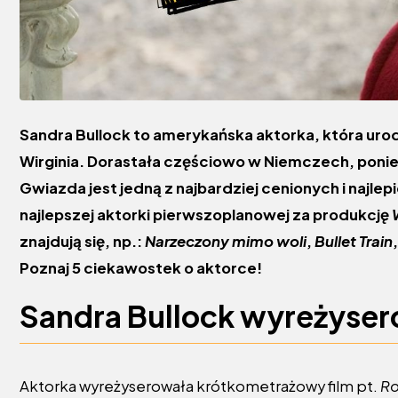
Sandra Bullock to amerykańska aktorka, która urodzi
Wirginia. Dorastała częściowo w Niemczech, poni
Gwiazda jest jedną z najbardziej cenionych i najl
najlepszej aktorki pierwszoplanowej za produkcję
znajdują się, np.:
Narzeczony mimo woli
,
Bullet Train
Poznaj 5 ciekawostek o aktorce!
Sandra Bullock wyreżysero
Aktorka wyreżyserowała krótkometrażowy film pt.
Ro