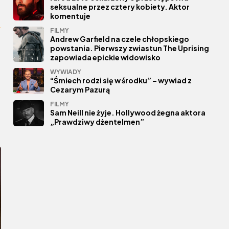
seksualne przez cztery kobiety. Aktor
komentuje
FILMY
Andrew Garfield na czele chłopskiego
powstania. Pierwszy zwiastun The Uprising
zapowiada epickie widowisko
WYWIADY
“Śmiech rodzi się w środku” – wywiad z
Cezarym Pazurą
FILMY
Sam Neill nie żyje. Hollywood żegna aktora
„Prawdziwy dżentelmen”