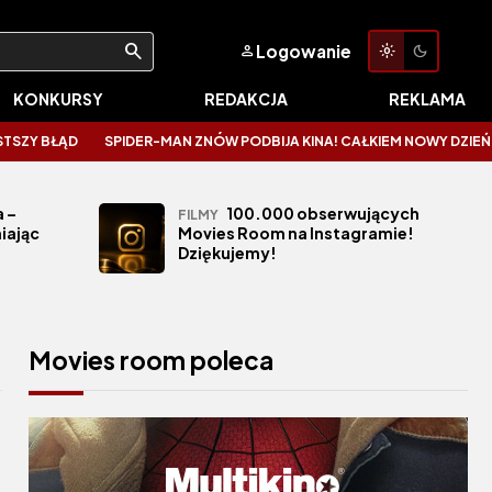
Logowanie
KONKURSY
REDAKCJA
REKLAMA
SPIDER-MAN ZNÓW PODBIJA KINA! CAŁKIEM NOWY DZIEŃ ZALICZA KOSMIC
 –
100.000 obserwujących
FILMY
iając
Movies Room na Instagramie!
Dziękujemy!
Movies room poleca