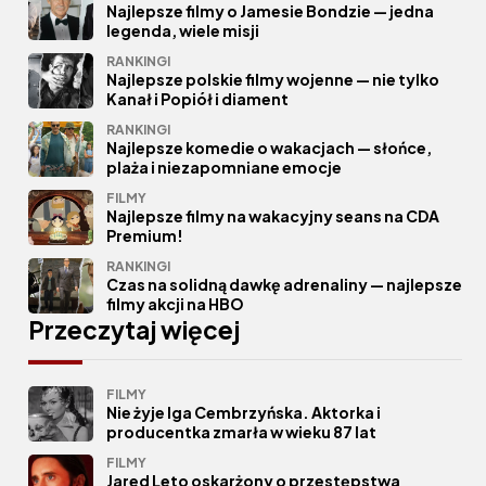
Najlepsze filmy o Jamesie Bondzie — jedna
legenda, wiele misji
RANKINGI
Najlepsze polskie filmy wojenne — nie tylko
Kanał i Popiół i diament
RANKINGI
Najlepsze komedie o wakacjach — słońce,
plaża i niezapomniane emocje
FILMY
Najlepsze filmy na wakacyjny seans na CDA
Premium!
RANKINGI
Czas na solidną dawkę adrenaliny — najlepsze
filmy akcji na HBO
Przeczytaj więcej
FILMY
Nie żyje Iga Cembrzyńska. Aktorka i
producentka zmarła w wieku 87 lat
FILMY
Jared Leto oskarżony o przestępstwa