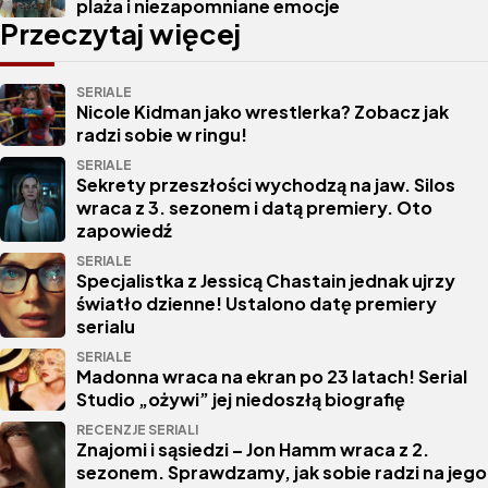
plaża i niezapomniane emocje
Przeczytaj więcej
SERIALE
Nicole Kidman jako wrestlerka? Zobacz jak
radzi sobie w ringu!
SERIALE
Sekrety przeszłości wychodzą na jaw. Silos
wraca z 3. sezonem i datą premiery. Oto
zapowiedź
SERIALE
Specjalistka z Jessicą Chastain jednak ujrzy
światło dzienne! Ustalono datę premiery
serialu
SERIALE
Madonna wraca na ekran po 23 latach! Serial
Studio „ożywi” jej niedoszłą biografię
RECENZJE SERIALI
Znajomi i sąsiedzi – Jon Hamm wraca z 2.
sezonem. Sprawdzamy, jak sobie radzi na jego