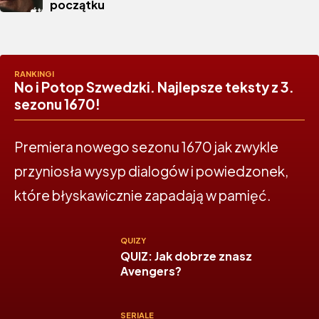
początku
RANKINGI
No i Potop Szwedzki. Najlepsze teksty z 3.
sezonu 1670!
Premiera nowego sezonu 1670 jak zwykle
przyniosła wysyp dialogów i powiedzonek,
które błyskawicznie zapadają w pamięć.
QUIZY
QUIZ: Jak dobrze znasz
Avengers?
SERIALE