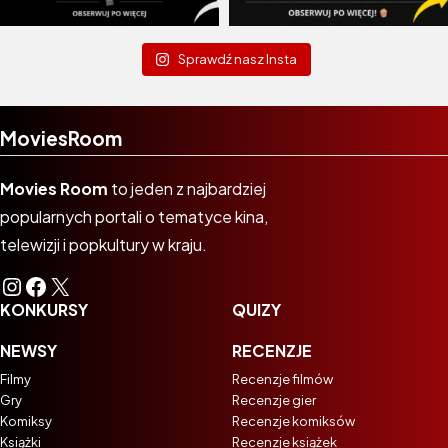
Sprawdź nasz Insta
MoviesRoom
Movies Room
to jeden z najbardziej
popularnych portali o tematyce kina,
telewizji i popkultury w kraju.
Instagram
Facebook
X
KONKURSY
QUIZY
NEWSY
RECENZJE
Filmy
Recenzje filmów
Gry
Recenzje gier
Komiksy
Recenzje komiksów
Książki
Recenzje książek