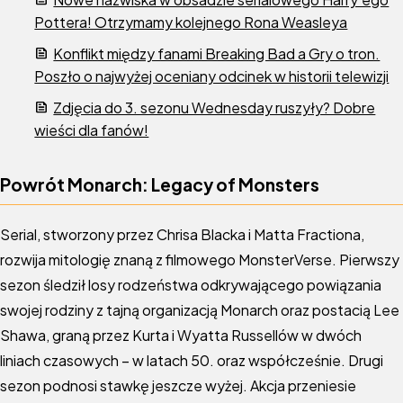
Pottera! Otrzymamy kolejnego Rona Weasleya
Konflikt między fanami Breaking Bad a Gry o tron.
Poszło o najwyżej oceniany odcinek w historii telewizji
Zdjęcia do 3. sezonu Wednesday ruszyły? Dobre
wieści dla fanów!
Powrót Monarch: Legacy of Monsters
Serial, stworzony przez Chrisa Blacka i Matta Fractiona,
rozwija mitologię znaną z filmowego MonsterVerse. Pierwszy
sezon śledził losy rodzeństwa odkrywającego powiązania
swojej rodziny z tajną organizacją Monarch oraz postacią Lee
Shawa, graną przez Kurta i Wyatta Russellów w dwóch
liniach czasowych – w latach 50. oraz współcześnie. Drugi
sezon podnosi stawkę jeszcze wyżej. Akcja przeniesie