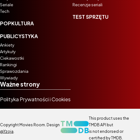
Seriale
Recenzje seriali
Tech
TEST SPRZĘTU
POPKULTURA
PUBLICYSTYKA
Ankiety
Artykuły
Ciekawostki
Rankingi
Sprawozdania
Wywiady
Ważne strony
Polityka Prywatności i Cookies
This product uses the
Copyright Movies Room. Design
TMDB API but
@Yzoja
.
is not endorsed or
certified by TMDB.