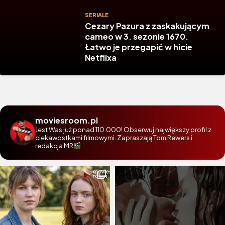
SERIALE
Cezary Pazura z zaskakującym
cameo w 3. sezonie 1670.
Łatwo je przegapić w hicie
Netflixa
moviesroom.pl
Jest Was już ponad 110.000! Obserwuj największy profil z
ciekawostkami filmowymi. Zapraszają Tom Rewers i
redakcja MR