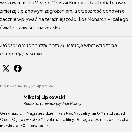
widzów m.in. na Wyspę Czaszki Konga, gdzie bohaterowie
zmierzą się z nowym zagrożeniem, a przeszłość ponownie
zacznie wpływać na teraźniejszość. Los Monarch – i całego
świata – zawiśnie na włosku.
Źródło: dreadcentral.com / ilustracja wprowadzenia:
materiały prasowe
PRZECZYTAJ WIĘCEJ
Apple TV+
Mikołaj Lipkowski
Redaktor prowadzący dział Newsy
Geek i audiofil. Magister z dziennikarstwa. Naczelny fan X-Men i Elizabeth
Olsen. Ogląda w kółko Marvela i stare filmy. Do tego dużo marudzi i słucha
muzyki z lat 80. Lubi wrestling.