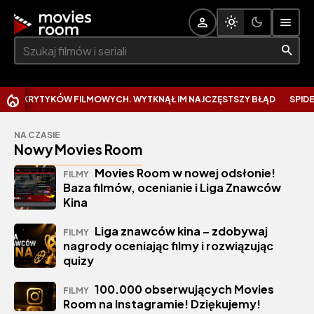
Szukaj:
YTYKÓW FILMOWYCH. WYTKNĄŁ IM NAJCZĘSTSZY BŁĄD
SPIDER-MAN Z
NA CZASIE
Nowy Movies Room
Movies Room w nowej odsłonie!
FILMY
Baza filmów, ocenianie i Liga Znawców
Kina
Liga znawców kina – zdobywaj
FILMY
nagrody oceniając filmy i rozwiązując
quizy
100.000 obserwujących Movies
FILMY
Room na Instagramie! Dziękujemy!