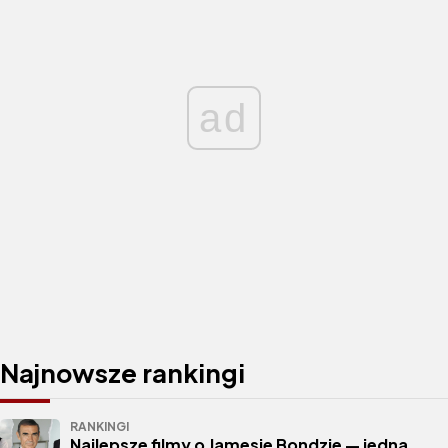
ad
Najnowsze rankingi
RANKINGI
Najlepsze filmy o Jamesie Bondzie — jedna