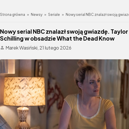
Strona główna
»
Newsy
»
Seriale
»
Nowy serial NBC znalazł swoją gwiaz
Nowy serial NBC znalazł swoją gwiazdę. Taylor
Schilling w obsadzie What the Dead Know
Marek Wasiński,
21 lutego 2026