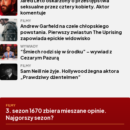
Jared Leto oskarżony o przestępstwa
seksualne przez cztery kobiety. Aktor
komentuje
FILMY
Andrew Garfield na czele chłopskiego
powstania. Pierwszy zwiastun The Uprising
zapowiada epickie widowisko
WYWIADY
“Śmiech rodzi się w środku” – wywiad z
Cezarym Pazurą
FILMY
Sam Neill nie żyje. Hollywood żegna aktora
„Prawdziwy dżentelmen”
FILMY
3. sezon 1670 zbiera mieszane opinie.
Najgorszy sezon?