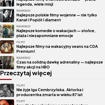
legenda, wiele misji
RANKINGI
Najlepsze polskie filmy wojenne — nie tylko
Kanał i Popiół i diament
RANKINGI
Najlepsze komedie o wakacjach — słońce,
plaża i niezapomniane emocje
FILMY
Najlepsze filmy na wakacyjny seans na CDA
Premium!
RANKINGI
Czas na solidną dawkę adrenaliny — najlepsze
filmy akcji na HBO
Przeczytaj więcej
FILMY
Nie żyje Iga Cembrzyńska. Aktorka i
producentka zmarła w wieku 87 lat
FILMY