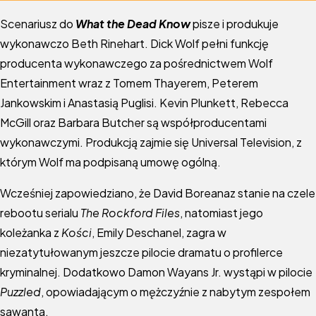
Scenariusz do
What the Dead Know
pisze i produkuje
wykonawczo Beth Rinehart. Dick Wolf pełni funkcję
producenta wykonawczego za pośrednictwem Wolf
Entertainment wraz z Tomem Thayerem, Peterem
Jankowskim i Anastasią Puglisi. Kevin Plunkett, Rebecca
McGill oraz Barbara Butcher są współproducentami
wykonawczymi. Produkcją zajmie się Universal Television, z
którym Wolf ma podpisaną umowę ogólną.
Wcześniej zapowiedziano, że David Boreanaz stanie na czele
rebootu serialu
The Rockford Files
, natomiast jego
koleżanka z
Kości
, Emily Deschanel, zagra w
niezatytułowanym jeszcze pilocie dramatu o profilerce
kryminalnej. Dodatkowo Damon Wayans Jr. wystąpi w pilocie
Puzzled
, opowiadającym o mężczyźnie z nabytym zespołem
sawanta.