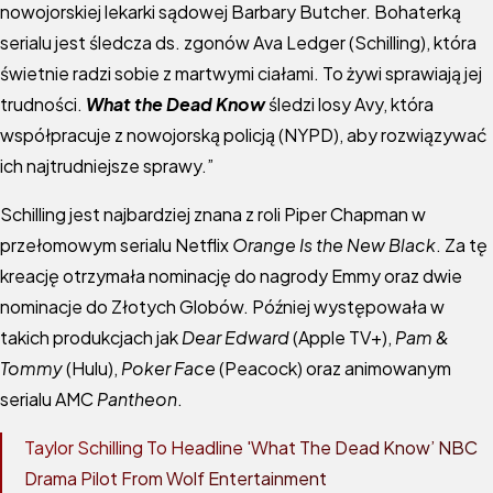
nowojorskiej lekarki sądowej Barbary Butcher. Bohaterką
serialu jest śledcza ds. zgonów Ava Ledger (Schilling), która
świetnie radzi sobie z martwymi ciałami. To żywi sprawiają jej
trudności.
What the Dead Know
śledzi losy Avy, która
współpracuje z nowojorską policją (NYPD), aby rozwiązywać
ich najtrudniejsze sprawy.”
Schilling jest najbardziej znana z roli Piper Chapman w
przełomowym serialu Netflix
Orange Is the New Black
. Za tę
kreację otrzymała nominację do nagrody Emmy oraz dwie
nominacje do Złotych Globów. Później występowała w
takich produkcjach jak
Dear Edward
(Apple TV+),
Pam &
Tommy
(Hulu),
Poker Face
(Peacock) oraz animowanym
serialu AMC
Pantheon
.
Taylor Schilling To Headline 'What The Dead Know’ NBC
Drama Pilot From Wolf Entertainment