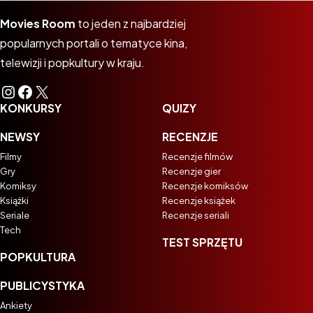
Movies Room
to jeden z najbardziej
popularnych portali o tematyce kina,
telewizji i popkultury w kraju.
Instagram
Facebook
X
KONKURSY
QUIZY
NEWSY
RECENZJE
Filmy
Recenzje filmów
Gry
Recenzje gier
Komiksy
Recenzje komiksów
Książki
Recenzje książek
Seriale
Recenzje seriali
Tech
TEST SPRZĘTU
POPKULTURA
PUBLICYSTYKA
Ankiety