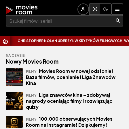
Szukaj:
CHRISTOPHER NOLAN UDERZYŁ W KRYTYKÓW FILMOWYCH. WYTKNĄŁ I
NA CZASIE
Nowy Movies Room
Movies Room w nowej odsłonie!
FILMY
Baza filmów, ocenianie i Liga Znawców
Kina
Liga znawców kina – zdobywaj
FILMY
nagrody oceniając filmy i rozwiązując
quizy
100.000 obserwujących Movies
FILMY
Room na Instagramie! Dziękujemy!