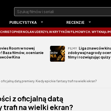
Szukaj:
PUBLICYSTYKA
RECENZJE
OPHER NOLAN UDERZYŁ W KRYTYKÓW FILMOWYCH. WYTKNĄŁ IM NAJCZĘ
vies Room w nowej
Liga znawców kina
FILMY
! Baza filmów, ocenianie
zdobywaj nagrody ocen
nawców Kina
filmy i rozwiązując quizy
 oficjalną datą premiery. Kiedy epickie fantasy trafi na wielki ekran?
ści z oficjalną datą
 trafi na wielki ekran?