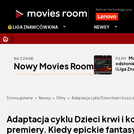
Partner technologiczny:
LIGA ZNAWCÓW KINA
NEWSY
CHRIST
Mo
NA CZASIE
FILMY
Nowy Movies Room
odsłonie
i Liga Z
Strona główna
»
Newsy
»
Filmy
»
Adaptacja cyklu Dzieci krwi i kości z
Adaptacja cyklu Dzieci krwi i ko
premiery. Kiedy epickie fantasy