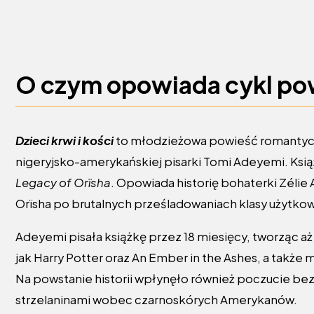
O czym opowiada cykl po
Dzieci krwi i kości
to młodzieżowa powieść romantycz
nigeryjsko-amerykańskiej pisarki Tomi Adeyemi. Książ
Legacy of Orïsha
. Opowiada historię bohaterki Zélie
Orïsha po brutalnych prześladowaniach klasy użytkow
Adeyemi pisała książkę przez 18 miesięcy, tworząc aż
jak Harry Potter oraz An Ember in the Ashes, a także m
Na powstanie historii wpłynęło również poczucie bezn
strzelaninami wobec czarnoskórych Amerykanów.