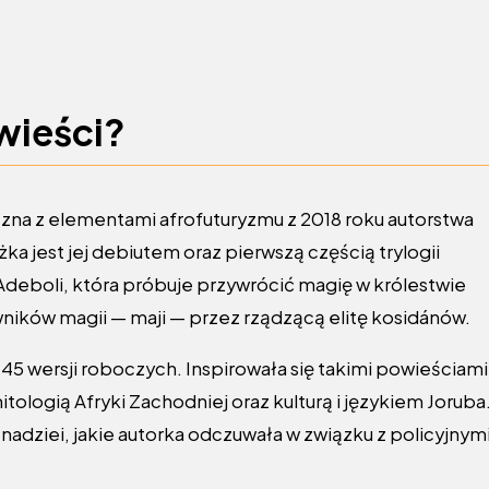
wieści?
na z elementami afrofuturyzmu z 2018 roku autorstwa
ka jest jej debiutem oraz pierwszą częścią trylogii
 Adeboli, która próbuje przywrócić magię w królestwie
ników magii — maji — przez rządzącą elitę kosidánów.
 45 wersji roboczych. Inspirowała się takimi powieściami
itologią Afryki Zachodniej oraz kulturą i językiem Joruba
adziei, jakie autorka odczuwała w związku z policyjnym