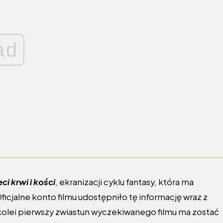
ad
eci krwi i kości
, ekranizacji cyklu fantasy, która ma
 Oficjalne konto filmu udostępniło tę informację wraz z
kolei pierwszy zwiastun wyczekiwanego filmu ma zostać