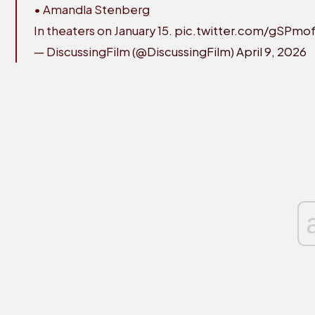
• Amandla Stenberg
In theaters on January 15.
pic.twitter.com/gSPmo
— DiscussingFilm (@DiscussingFilm)
April 9, 2026