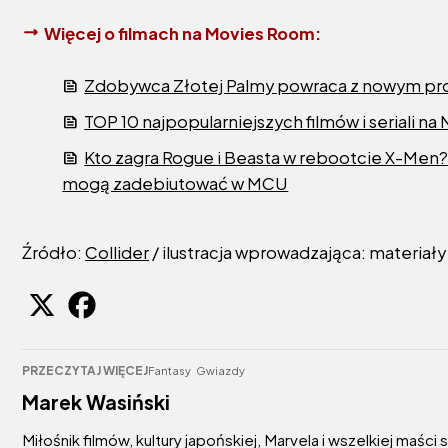
Więcej o filmach na Movies Room:
Zdobywca Złotej Palmy powraca z nowym proj
TOP 10 najpopularniejszych filmów i seriali na
Kto zagra Rogue i Beasta w rebootcie X-Men
mogą zadebiutować w MCU
Źródło:
Collider
/ ilustracja wprowadzająca: materiał
PRZECZYTAJ WIĘCEJ
Fantasy
Gwiazdy
Marek Wasiński
Miłośnik filmów, kultury japońskiej, Marvela i wszelkiej maści