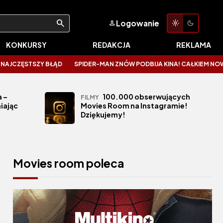
Logowanie
KONKURSY
REDAKCJA
REKLAMA
STSZY BŁĄD
SPIDER-MAN ZNÓW PODBIJA KINA! CAŁKIEM NOWY DZIEŃ Z
 –
100.000 obserwujących
FILMY
iając
Movies Room na Instagramie!
Dziękujemy!
Movies room poleca