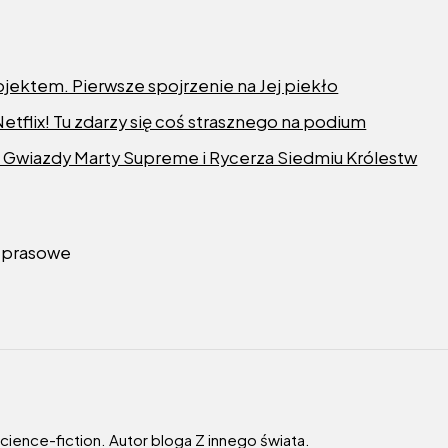
ektem. Pierwsze spojrzenie na Jej piekło
 Netflix! Tu zdarzy się coś strasznego na podium
? Gwiazdy Marty Supreme i Rycerza Siedmiu Królestw
y prasowe
 science-fiction. Autor bloga Z innego świata.