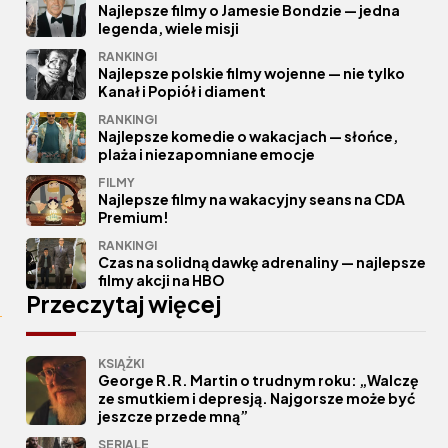
Najlepsze filmy o Jamesie Bondzie — jedna
legenda, wiele misji
RANKINGI
Najlepsze polskie filmy wojenne — nie tylko
Kanał i Popiół i diament
RANKINGI
Najlepsze komedie o wakacjach — słońce,
plaża i niezapomniane emocje
FILMY
Najlepsze filmy na wakacyjny seans na CDA
Premium!
RANKINGI
Czas na solidną dawkę adrenaliny — najlepsze
filmy akcji na HBO
Przeczytaj więcej
KSIĄŻKI
George R.R. Martin o trudnym roku: „Walczę
ze smutkiem i depresją. Najgorsze może być
jeszcze przede mną”
SERIALE