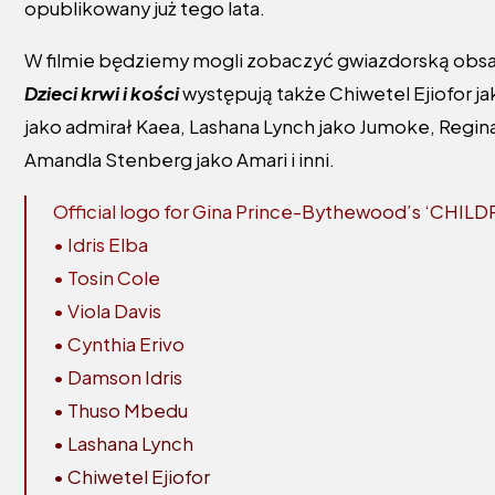
opublikowany już tego lata.
W filmie będziemy mogli zobaczyć gwiazdorską obsadę.
Dzieci krwi i kości
występują także Chiwetel Ejiofor ja
jako admirał Kaea, Lashana Lynch jako Jumoke, Regina
Amandla Stenberg jako Amari i inni.
Official logo for Gina Prince-Bythewood’s ‘CHIL
• Idris Elba
• Tosin Cole
• Viola Davis
• Cynthia Erivo
• Damson Idris
• Thuso Mbedu
• Lashana Lynch
• Chiwetel Ejiofor