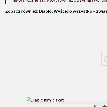
Mikołaj Roznerski, który również otrzymał swój pla
Zobacz również:
Diablo. Wyścig o wszystko – zwia
fot. mate