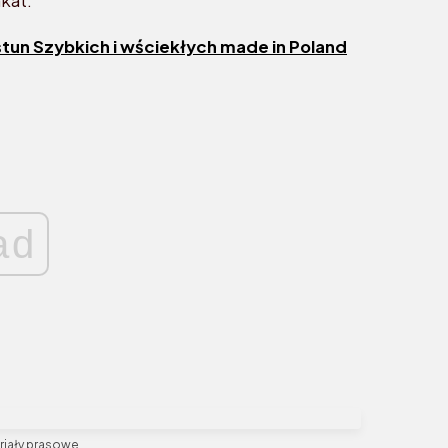
kat.
stun Szybkich i wściekłych made in Poland
ad
riały prasowe