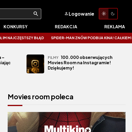
Logowanie
KONKURSY
REDAKCJA
REKLAMA
CZĘSTSZY BŁĄD
SPIDER-MAN ZNÓW PODBIJA KINA! CAŁKIEM NOWY DZIE
 –
100.000 obserwujących
FILMY
iając
Movies Room na Instagramie!
Dziękujemy!
Movies room poleca