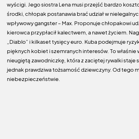
wyścigi. Jego siostra Lena musi przejść bardzo kos
środki, chłopak postanawia brać udział w nielegalny
wpływowy gangster – Max. Proponuje chłopakowi udzi
kierowca przypłacił kalectwem, a nawet życiem. Nag
„Diablo” i kilkaset tysięcy euro. Kuba podejmuje ryz
pięknych kobiet i szemranych interesów. To właśnie
nieugiętą zawodniczkę, która z zaciętej rywalki staje
jednak prawdziwa tożsamość dziewczyny. Od tego mo
niebezpieczeństwie.