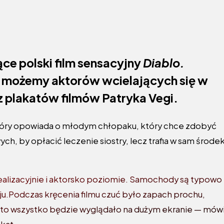
ce polski film sensacyjny
Diablo.
h możemy aktorów wcielających się w
z plakatów filmów Patryka Vegi.
, który opowiada o młodym chłopaku, który chce zdobyć
, by opłacić leczenie siostry, lecz trafia w sam środe
ealizacyjnie i aktorsko poziomie. Samochody są typowo
aju.Podczas kręcenia filmu czuć było zapach prochu,
k to wszystko będzie wyglądało na dużym ekranie — mów