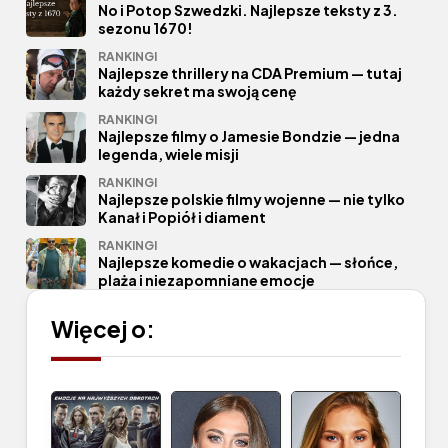
No i Potop Szwedzki. Najlepsze teksty z 3.
sezonu 1670!
RANKINGI
Najlepsze thrillery na CDA Premium — tutaj
każdy sekret ma swoją cenę
RANKINGI
Najlepsze filmy o Jamesie Bondzie — jedna
legenda, wiele misji
RANKINGI
Najlepsze polskie filmy wojenne — nie tylko
Kanał i Popiół i diament
RANKINGI
Najlepsze komedie o wakacjach — słońce,
plaża i niezapomniane emocje
Więcej o: