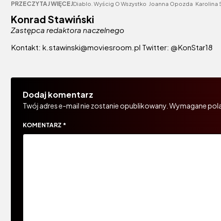
PRZECZYTAJ WIĘCEJ
Diablo. Wyścig O Wszystko
Joanna Opozda
Karolina
Konrad Stawiński
Zastępca redaktora naczelnego
Kontakt: k.stawinski@moviesroom.pl Twitter: @KonStar18
Dodaj komentarz
Twój adres e-mail nie zostanie opublikowany.
Wymagane pola
KOMENTARZ
*