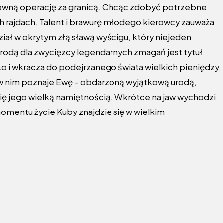
ztowną operację za granicą. Chcąc zdobyć potrzebne
ch rajdach. Talent i brawurę młodego kierowcy zauważa
ał w okrytym złą sławą wyścigu, który niejeden
rodą dla zwycięzcy legendarnych zmagań jest tytuł
yko i wkracza do podejrzanego świata wielkich pieniędzy,
 w nim poznaje Ewę – obdarzoną wyjątkową urodą,
 się jego wielką namiętnością. Wkrótce na jaw wychodzi
mentu życie Kuby znajdzie się w wielkim