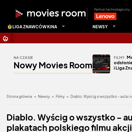
Partner technologiczny:
LIGA ZNAWCÓW KINA
NEWSY
CHRI
Mo
NA CZASIE
FILMY
Nowy Movies Room
odsłonie
i Liga Z
Strona główna
»
Newsy
»
Filmy
»
Diablo. Wyścig o wszystko – auta i 
Diablo. Wyścig o wszystko – au
plakatach polskiego filmu akcji