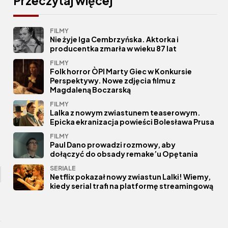
Przeczytaj więcej
FILMY
Nie żyje Iga Cembrzyńska. Aktorka i
producentka zmarła w wieku 87 lat
FILMY
Folk horror ÒPI Marty Giec w Konkursie
Perspektywy. Nowe zdjęcia filmu z
Magdaleną Boczarską
FILMY
Lalka z nowym zwiastunem teaserowym.
Epicka ekranizacja powieści Bolesława Prusa
FILMY
Paul Dano prowadzi rozmowy, aby
dołączyć do obsady remake’u Opętania
SERIALE
Netflix pokazał nowy zwiastun Lalki! Wiemy,
kiedy serial trafi na platformę streamingową