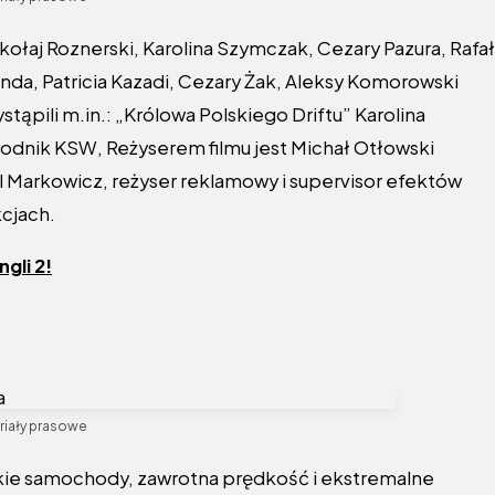
kołaj Roznerski, Karolina Szymczak, Cezary Pazura, Rafał
nda, Patricia Kazadi, Cezary Żak, Aleksy Komorowski
ąpili m.in.: „Królowa Polskiego Driftu” Karolina
awodnik KSW, Reżyserem filmu jest Michał Otłowski
l Markowicz, reżyser reklamowy i supervisor efektów
kcjach.
gli 2!
riały prasowe
bkie samochody, zawrotna prędkość i ekstremalne