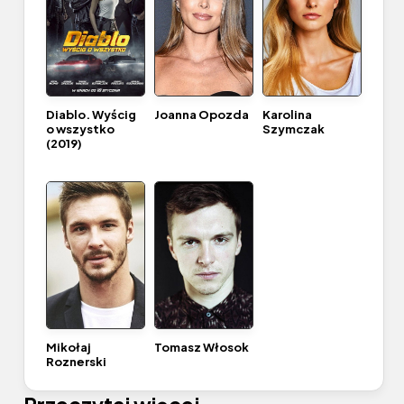
Diablo. Wyścig
Joanna Opozda
Karolina
o wszystko
Szymczak
(2019)
Mikołaj
Tomasz Włosok
Roznerski