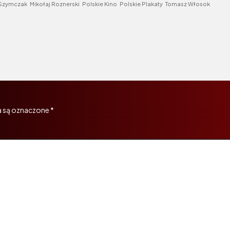
 Szymczak
Mikołaj Roznerski
Polskie Kino
Polskie Plakaty
Tomasz Włosok
 są oznaczone
*