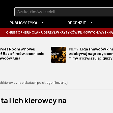
Szukaj:
PUBLICYSTYKA
RECENZJE
STOPHER NOLAN UDERZYŁ W KRYTYKÓW FILMOWYCH. WYTKNĄŁ IM NAJ
vies Room w nowej
Liga znawców kina
FILMY
! Baza filmów, ocenianie
zdobywaj nagrody ocen
nawców Kina
filmy i rozwiązując quizy
ich kierowcy na plakatach polskiego filmu akcji
ta i ich kierowcy na