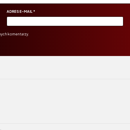
ADRES E-MAIL
*
nych komentarzy.