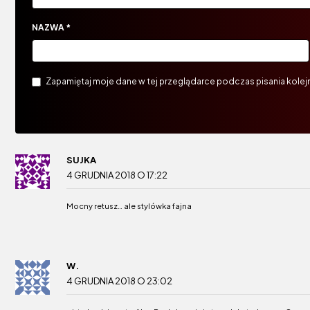
NAZWA
*
Zapamiętaj moje dane w tej przeglądarce podczas pisania kolej
SUJKA
4 GRUDNIA 2018 O 17:22
Mocny retusz… ale stylówka fajna
W.
4 GRUDNIA 2018 O 23:02