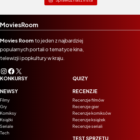
Sprawdź nasz Insta
MoviesRoom
Movies Room
to jeden z najbardziej
popularnych portali o tematyce kina,
telewizji i popkultury w kraju.
Instagram
Facebook
X
KONKURSY
QUIZY
NEWSY
RECENZJE
Filmy
Recenzje filmów
Gry
Recenzje gier
Komiksy
Recenzje komiksów
Książki
Recenzje książek
Seriale
Recenzje seriali
Tech
TEST SPRZĘTU