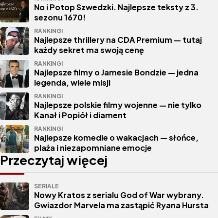
No i Potop Szwedzki. Najlepsze teksty z 3.
sezonu 1670!
RANKINGI
Najlepsze thrillery na CDA Premium — tutaj
każdy sekret ma swoją cenę
RANKINGI
Najlepsze filmy o Jamesie Bondzie — jedna
legenda, wiele misji
RANKINGI
Najlepsze polskie filmy wojenne — nie tylko
Kanał i Popiół i diament
RANKINGI
Najlepsze komedie o wakacjach — słońce,
plaża i niezapomniane emocje
Przeczytaj więcej
SERIALE
Nowy Kratos z serialu God of War wybrany.
Gwiazdor Marvela ma zastąpić Ryana Hursta