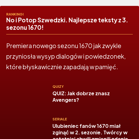
RANKINGI
No i Potop Szwedzki. Najlepsze teksty z 3.
sezonu 1670!
Premiera nowego sezonu 1670 jak zwykle
przyniosła wysyp dialogów i powiedzonek,
które błyskawicznie zapadają w pamięć.
QUIZY
QUIZ: Jak dobrze znasz
Avengers?
SERIALE
Ulubieniec fanów 1670 miał
zginąć w 2. sezonie. Twórcy w
ostatniej chwili zmienili zdanie