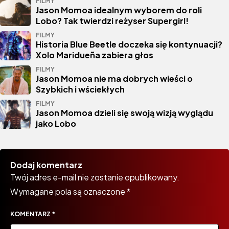
FILMY
Jason Momoa idealnym wyborem do roli
Lobo? Tak twierdzi reżyser Supergirl!
FILMY
Historia Blue Beetle doczeka się kontynuacji?
Xolo Maridueña zabiera głos
FILMY
Jason Momoa nie ma dobrych wieści o
Szybkich i wściekłych
FILMY
Jason Momoa dzieli się swoją wizją wyglądu
jako Lobo
Dodaj komentarz
Twój adres e-mail nie zostanie opublikowany.
Wymagane pola są oznaczone
*
KOMENTARZ
*