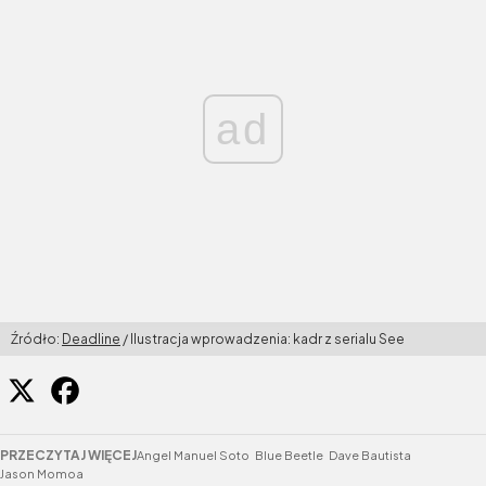
ad
Źródło:
Deadline
/ Ilustracja wprowadzenia: kadr z serialu See
PRZECZYTAJ WIĘCEJ
Angel Manuel Soto
Blue Beetle
Dave Bautista
Jason Momoa