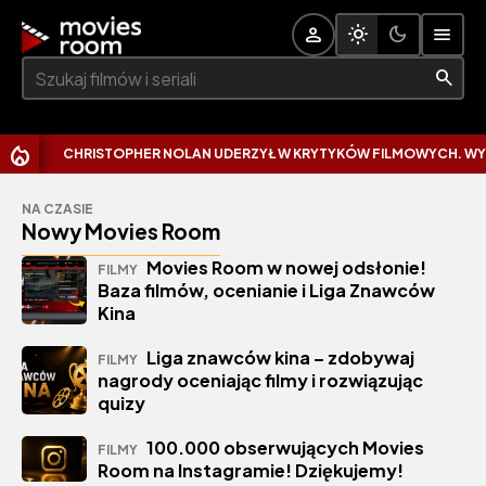
Szukaj:
CHRISTOPHER NOLAN UDERZYŁ W KRYTYKÓW FILMOWYCH. WYTKNĄŁ IM
NA CZASIE
Nowy Movies Room
Movies Room w nowej odsłonie!
FILMY
Baza filmów, ocenianie i Liga Znawców
Kina
Liga znawców kina – zdobywaj
FILMY
nagrody oceniając filmy i rozwiązując
quizy
100.000 obserwujących Movies
FILMY
Room na Instagramie! Dziękujemy!