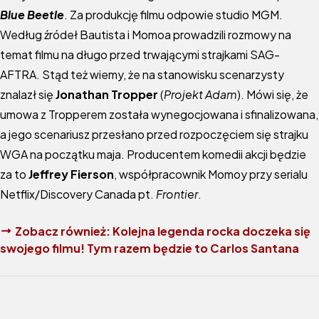
Blue Beetle
. Za produkcję filmu odpowie studio MGM.
Według źródeł Bautista i Momoa prowadzili rozmowy na
temat filmu na długo przed trwającymi strajkami SAG-
AFTRA. Stąd też wiemy, że na stanowisku scenarzysty
znalazł się
Jonathan Tropper
(
Projekt Adam
). Mówi się, że
umowa z Tropperem została wynegocjowana i sfinalizowana,
a jego scenariusz przesłano przed rozpoczęciem się strajku
WGA na początku maja. Producentem komedii akcji będzie
za to
Jeffrey Fierson
, współpracownik Momoy przy serialu
Netflix/Discovery Canada pt.
Frontier
.
Zobacz również:
Kolejna legenda rocka doczeka się
swojego filmu! Tym razem będzie to Carlos Santana