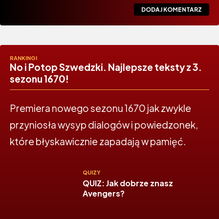
RANKINGI
No i Potop Szwedzki. Najlepsze teksty z 3.
sezonu 1670!
Premiera nowego sezonu 1670 jak zwykle
przyniosła wysyp dialogów i powiedzonek,
które błyskawicznie zapadają w pamięć.
QUIZY
QUIZ: Jak dobrze znasz
Avengers?