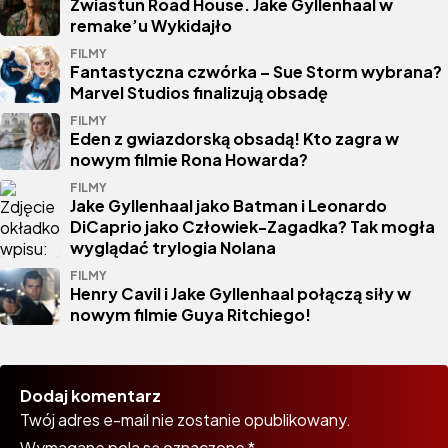
Zwiastun Road House. Jake Gyllenhaal w
remake’u Wykidajło
FILMY
Fantastyczna czwórka – Sue Storm wybrana?
Marvel Studios finalizują obsadę
FILMY
Eden z gwiazdorską obsadą! Kto zagra w
nowym filmie Rona Howarda?
FILMY
Jake Gyllenhaal jako Batman i Leonardo
DiCaprio jako Człowiek-Zagadka? Tak mogła
wyglądać trylogia Nolana
FILMY
Henry Cavil i Jake Gyllenhaal połączą siły w
nowym filmie Guya Ritchiego!
Dodaj komentarz
Twój adres e-mail nie zostanie opublikowany.
Wymagane pola są oznaczone
*