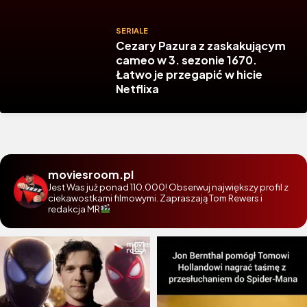
SERIALE
Cezary Pazura z zaskakującym
cameo w 3. sezonie 1670.
Łatwo je przegapić w hicie
Netflixa
moviesroom.pl
Jest Was już ponad 110.000! Obserwuj największy profil z
ciekawostkami filmowymi. Zapraszają Tom Rewers i
redakcja MR