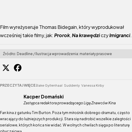
Film wyreżyseruje Thomas Bidegain, który wyprodukował
wcześniej takie filmy, jak:
Prorok
,
Na krawędzi
czy
Imigranci
.
Źródło: Deadline / Ilustracja wprowadzenia: materiały prasowe
PRZECZYTAJ WIĘCEJ
Jake Gyllenhaal
Suddenly
Vanessa Kirby
Kacper Domański
Zastępca redaktora prowadzącego Ligę Znawców Kina
Fan kina z gatunku Tim Burton. Poza tym miłośnik dobrego dramatu, często
wracający do luźniejszych produkcji. Stara się nadrobić wszelkie zaległości
serialowe, których końca nie widać. W wolnych chwilach sięga po literaturę
obyczajową.