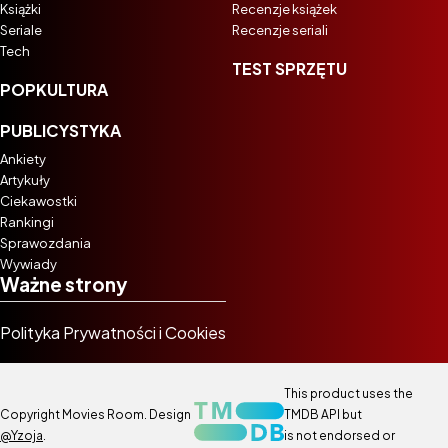
Książki
Recenzje książek
Seriale
Recenzje seriali
Tech
TEST SPRZĘTU
POPKULTURA
PUBLICYSTYKA
Ankiety
Artykuły
Ciekawostki
Rankingi
Sprawozdania
Wywiady
Ważne strony
Polityka Prywatności i Cookies
This product uses the
Copyright Movies Room. Design
TMDB API but
@Yzoja
.
is not endorsed or