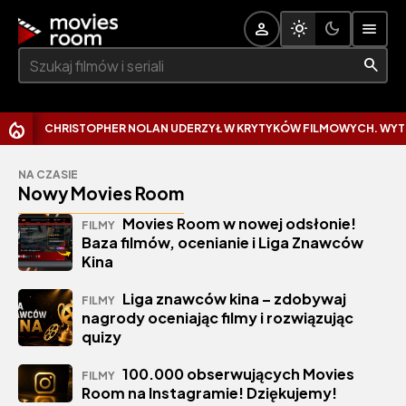
Szukaj:
CHRISTOPHER NOLAN UDERZYŁ W KRYTYKÓW FILMOWYCH. WYTKNĄŁ IM 
NA CZASIE
Nowy Movies Room
Movies Room w nowej odsłonie!
FILMY
Baza filmów, ocenianie i Liga Znawców
Kina
Liga znawców kina – zdobywaj
FILMY
nagrody oceniając filmy i rozwiązując
quizy
100.000 obserwujących Movies
FILMY
Room na Instagramie! Dziękujemy!