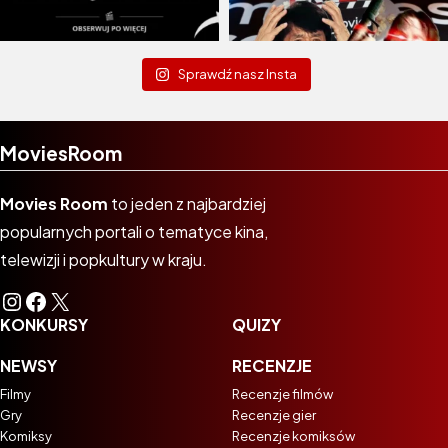
Sprawdź nasz Insta
MoviesRoom
Movies Room
to jeden z najbardziej
popularnych portali o tematyce kina,
telewizji i popkultury w kraju.
Instagram
Facebook
X
KONKURSY
QUIZY
NEWSY
RECENZJE
Filmy
Recenzje filmów
Gry
Recenzje gier
Komiksy
Recenzje komiksów