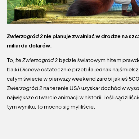
Zwierzogród 2
nie planuje zwalniać w drodze na sz
miliarda dolarów.
To, że
Zwierzogród 2
będzie światowym hitem prawdo
bajki
Disneya
ostatecznie przebiła jednak najśmielsze
całym świecie w pierwszy weekend zarobi jakieś 500 
Zwierzogród 2
na terenie USA uzyskał dochód w wysoko
największe otwarcie animacji w historii. Jeśli sądzili
tym wyniku, to mocno się myliliście.