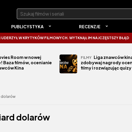
Szukaj:
PUBLICYSTYKA
RECENZJE
 KRYTYKÓW FILMOWYCH. WYTKNĄŁ IM NAJCZĘSTSZY BŁĄD
SPIDER-M
vies Room w nowej
Liga znawców kina
FILMY
! Baza filmów, ocenianie
zdobywaj nagrody ocen
nawców Kina
filmy i rozwiązując quizy
d dolarów
iard dolarów