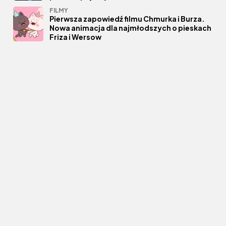
FILMY
Pierwsza zapowiedź filmu Chmurka i Burza.
Nowa animacja dla najmłodszych o pieskach
Friza i Wersow