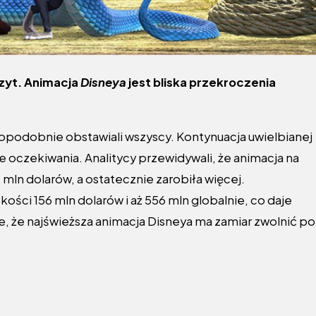
czyt. Animacja
Disneya
jest bliska przekroczenia
podobnie obstawiali wszyscy. Kontynuacja uwielbianej
 oczekiwania. Analitycy przewidywali, że animacja na
mln dolarów, a ostatecznie zarobiła więcej.
ści 156 mln dolarów i aż 556 mln globalnie, co daje
ście, że najświeższa animacja Disneya ma zamiar zwolnić po