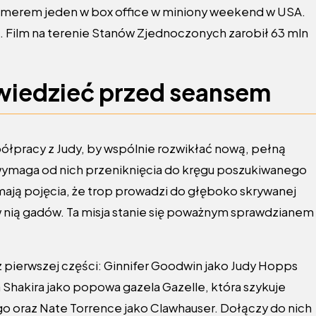
umerem jeden w box office w miniony weekend w USA.
. Film na terenie Stanów Zjednoczonych zarobił 63 mln
 wiedzieć przed seansem
ółpracy z Judy, by wspólnie rozwikłać nową, pełną
 wymaga od nich przeniknięcia do kręgu poszukiwanego
mają pojęcia, że trop prowadzi do głęboko skrywanej
 nią gadów. Ta misja stanie się poważnym sprawdzianem
 pierwszej części: Ginnifer Goodwin jako Judy Hopps
 Shakira jako popowa gazela Gazelle, która szykuje
ogo oraz Nate Torrence jako Clawhauser. Dołączy do nich