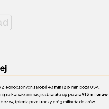
ad
cej
w Zjednoczonych zarobił
43 mln
i
219 mln
poza USA,
ną na koncie animacji uzbierało się prawie
915 milionów
bez wątpienia przekroczy próg miliarda dolarów.