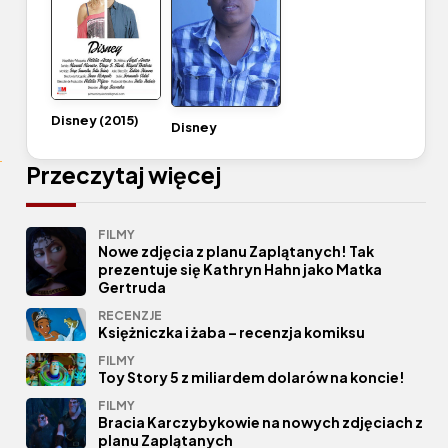
Disney (2015)
Disney
Przeczytaj więcej
FILMY
Nowe zdjęcia z planu Zaplątanych! Tak
prezentuje się Kathryn Hahn jako Matka
Gertruda
RECENZJE
Księżniczka i żaba – recenzja komiksu
FILMY
Toy Story 5 z miliardem dolarów na koncie!
FILMY
Bracia Karczybykowie na nowych zdjęciach z
planu Zaplątanych