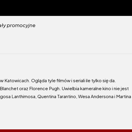
riały promocyjne
atowicach. Ogląda tyle filmów i seriali ile tylko się da.
lanchet oraz Florence Pugh. Uwielbia kameralne kino i nie jest
orgosa Lanthimosa, Quentina Tarantino, Wesa Andersona i Martina