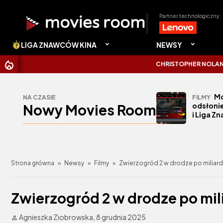
Partner technologiczny:
LIGA ZNAWCÓW KINA
NEWSY
CHRISTOPHER NOLAN UDERZYŁ W
Mo
NA CZASIE
FILMY
Nowy Movies Room
odsłonie
i Liga Z
Strona główna
»
Newsy
»
Filmy
»
Zwierzogród 2 w drodze po miliar
Zwierzogród 2 w drodze po mil
Agnieszka Ziobrowska,
8 grudnia 2025