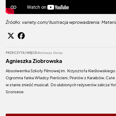
Źródło: variety.com/ Ilustracja wprowadzenia: Mate
PRZECZYTAJ WIĘCEJ
Animacja
Disney
Agnieszka Ziobrowska
Absolwentka Szkoły Filmowej im. Krzysztofa Kieślowskiego w K
Ogromna fanka Władcy Pierścieni, Piratów z Karaibów, Cate B
w stanie znieść musicali. Do ulubionych reżyserów zalicza Y
Scorsese.