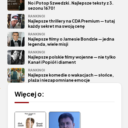
No i Potop Szwedzki. Najlepsze teksty z 3.
sezonu 1670!
RANKINGI
Najlepsze thrillery na CDA Premium — tutaj
każdy sekret ma swoją cenę
RANKINGI
Najlepsze filmy o Jamesie Bondzie — jedna
legenda, wiele misji
RANKINGI
Najlepsze polskie filmy wojenne — nie tylko
Kanał i Popiół i diament
RANKINGI
Najlepsze komedie o wakacjach — słońce,
plaża i niezapomniane emocje
Więcej o: