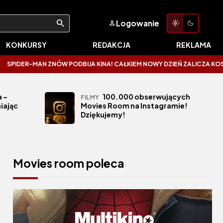
Logowanie
KONKURSY
REDAKCJA
REKLAMA
AN ZNÓW PODBIJA KINA! CAŁKIEM NOWY DZIEŃ ZALICZA KOSMICZNE OTWAR
 –
100.000 obserwujących
FILMY
iając
Movies Room na Instagramie!
Dziękujemy!
Movies room poleca