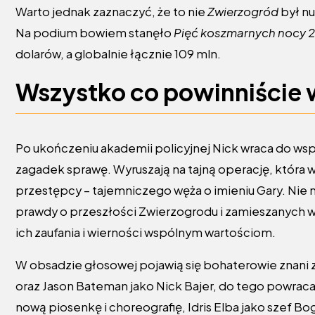
Warto jednak zaznaczyć, że to nie
Zwierzogród
był n
Na podium bowiem stanęło
Pięć koszmarnych nocy 2
dolarów, a globalnie łącznie 109 mln.
Wszystko co powinniście
Po ukończeniu akademii policyjnej Nick wraca do wsp
zagadek sprawę. Wyruszają na tajną operację, która
przestępcy – tajemniczego węża o imieniu Gary. Nie 
prawdy o przeszłości Zwierzogrodu i zamieszanych w
ich zaufania i wierności wspólnym wartościom.
W obsadzie głosowej pojawią się bohaterowie znani z
oraz Jason Bateman jako Nick Bajer, do tego powraca
nową piosenkę i choreografię, Idris Elba jako szef B