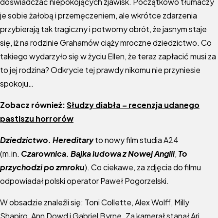
doświadczać niepokojących zjawisk. Początkowo tłumaczy
je sobie żałobą i przemęczeniem, ale wkrótce zdarzenia
przybierają tak tragiczny i potworny obrót, że jasnym staje
się, iż na rodzinie Grahamów ciąży mroczne dziedzictwo. Co
takiego wydarzyło się w życiu Ellen, że teraz zapłacić musi za
to jej rodzina? Odkrycie tej prawdy nikomu nie przyniesie
spokoju…
Zobacz również:
Słudzy diabła – recenzja udanego
pastiszu horrorów
Dziedzictwo. Hereditary
to nowy film studia A24
(m.in.
Czarownica. Bajka ludowa z Nowej Anglii
,
To
przychodzi po zmroku
). Co ciekawe, za zdjęcia do filmu
odpowiadał polski operator Paweł Pogorzelski.
W obsadzie znaleźli się: Toni Collette, Alex Wolff, Milly
Shapiro, Ann Dowd i Gabriel Byrne. Za kamerął stanął Ari