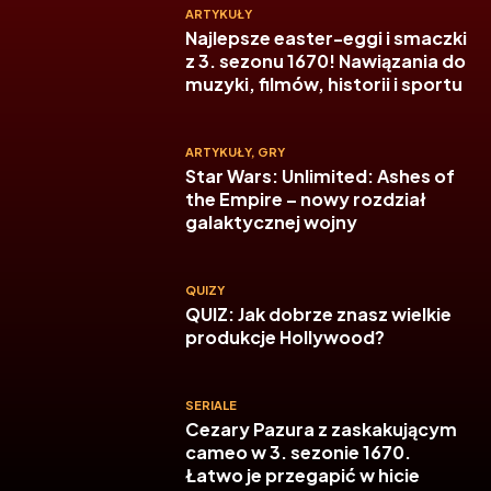
ARTYKUŁY
Najlepsze easter-eggi i smaczki
z 3. sezonu 1670! Nawiązania do
muzyki, filmów, historii i sportu
ARTYKUŁY
,
GRY
Star Wars: Unlimited: Ashes of
the Empire – nowy rozdział
galaktycznej wojny
QUIZY
QUIZ: Jak dobrze znasz wielkie
produkcje Hollywood?
SERIALE
Cezary Pazura z zaskakującym
cameo w 3. sezonie 1670.
Łatwo je przegapić w hicie