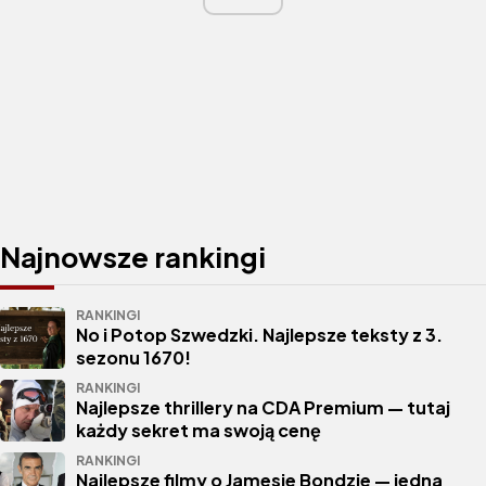
Najnowsze rankingi
RANKINGI
No i Potop Szwedzki. Najlepsze teksty z 3.
sezonu 1670!
RANKINGI
Najlepsze thrillery na CDA Premium — tutaj
każdy sekret ma swoją cenę
RANKINGI
Najlepsze filmy o Jamesie Bondzie — jedna