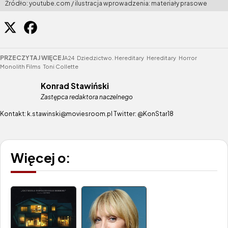
Źródło: youtube.com / ilustracja wprowadzenia: materiały prasowe
PRZECZYTAJ WIĘCEJ
A24
Dziedzictwo. Hereditary
Hereditary
Horror
Monolith Films
Toni Collette
Konrad Stawiński
Zastępca redaktora naczelnego
Kontakt: k.stawinski@moviesroom.pl Twitter: @KonStar18
Więcej o: