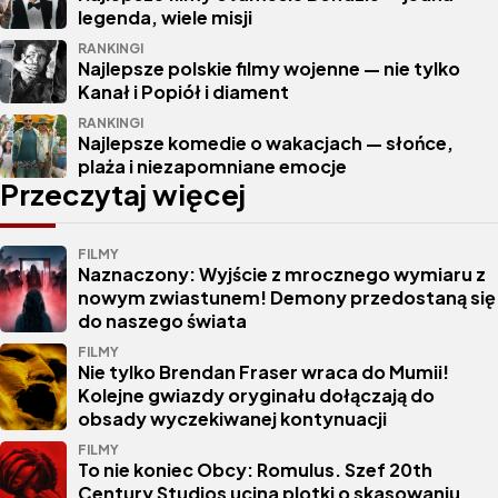
legenda, wiele misji
RANKINGI
Najlepsze polskie filmy wojenne — nie tylko
Kanał i Popiół i diament
RANKINGI
Najlepsze komedie o wakacjach — słońce,
plaża i niezapomniane emocje
Przeczytaj więcej
FILMY
Naznaczony: Wyjście z mrocznego wymiaru z
nowym zwiastunem! Demony przedostaną się
do naszego świata
FILMY
Nie tylko Brendan Fraser wraca do Mumii!
Kolejne gwiazdy oryginału dołączają do
obsady wyczekiwanej kontynuacji
FILMY
To nie koniec Obcy: Romulus. Szef 20th
Century Studios ucina plotki o skasowaniu