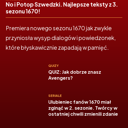
No i Potop Szwedzki. Najlepsze teksty z 3.
sezonu 1670!
Premiera nowego sezonu 1670 jak zwykle
przyniosła wysyp dialogów i powiedzonek,
które błyskawicznie zapadają w pamięć.
QUIZY
QUIZ: Jak dobrze znasz
Avengers?
SERIALE
Ulubieniec fanów 1670 miał
zginąć w 2. sezonie. Twórcy w
ostatniej chwili zmienili zdanie