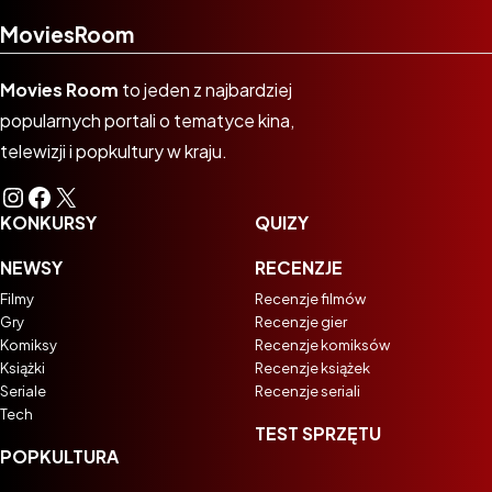
MoviesRoom
Movies Room
to jeden z najbardziej
popularnych portali o tematyce kina,
telewizji i popkultury w kraju.
Instagram
Facebook
X
KONKURSY
QUIZY
NEWSY
RECENZJE
Filmy
Recenzje filmów
Gry
Recenzje gier
Komiksy
Recenzje komiksów
Książki
Recenzje książek
Seriale
Recenzje seriali
Tech
TEST SPRZĘTU
POPKULTURA