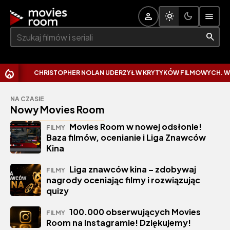
Szukaj:
CHRISTOPHER NOLAN UDERZYŁ W KRYTYKÓW FILMOWYCH. WYTKNĄŁ 
NA CZASIE
Nowy Movies Room
Movies Room w nowej odsłonie!
FILMY
Baza filmów, ocenianie i Liga Znawców
Kina
Liga znawców kina – zdobywaj
FILMY
nagrody oceniając filmy i rozwiązując
quizy
100.000 obserwujących Movies
FILMY
Room na Instagramie! Dziękujemy!