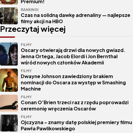
Premium!
RANKINGI
Czas na solidną dawkę adrenaliny — najlepsze
filmy akcji na HBO
Przeczytaj więcej
FILMY
Oscary otwierają drzwi dla nowych gwiazd.
Jenna Ortega, Jacob Elordi i Jon Bernthal
wśród nowych członków Akademii
FILMY
Dwayne Johnson zawiedziony brakiem
nominacji do Oscara za występ w Smashing
Machine
FILMY
Conan O’Brien trzeci raz z rzędu poprowadzi
ceremonię wręczenia Oscarów
FILMY
Ojczyzna – znamy datę polskiej premiery filmu
Pawła Pawlikowskiego