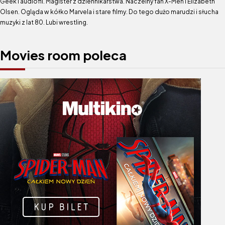
Geek i audiofil. Magister z dziennikarstwa. Naczelny fan X-Men i Elizabeth
Olsen. Ogląda w kółko Marvela i stare filmy. Do tego dużo marudzi i słucha
muzyki z lat 80. Lubi wrestling.
Movies room poleca