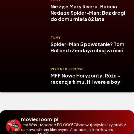
Nie żyje Mary Rivera. Babcia
Neda ze Spider-Man: Bez drogi
do domu miała 82 lata
FILMY
Spider-Man 5 powstanie? Tom
Holland i Zendaya chcą wrócić
RECENZJE FILMÓW
MFF Nowe Horyzonty: Róża –
recenzja filmu. If I were a boy
moviesroom.pl
Jest Was już ponad 110.000! Obserwuj największy profil z
ciekawostkami filmowymi. Zapraszają Tom Rewers i