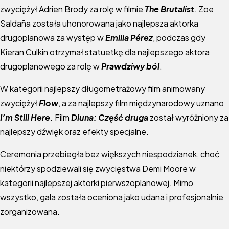
zwyciężył Adrien Brody za rolę w filmie
The Brutalist
. Zoe
Saldaña została uhonorowana jako najlepsza aktorka
drugoplanowa za występ w
Emilia Pérez
, podczas gdy
Kieran Culkin otrzymał statuetkę dla najlepszego aktora
drugoplanowego za rolę w
Prawdziwy ból
.
W kategorii najlepszy długometrażowy film animowany
zwyciężył
Flow
, a za najlepszy film międzynarodowy uznano
I’m Still Here.
Film
Diuna: Część druga
został wyróżniony za
najlepszy dźwięk oraz efekty specjalne.
Ceremonia przebiegła bez większych niespodzianek, choć
niektórzy spodziewali się zwycięstwa Demi Moore w
kategorii najlepszej aktorki pierwszoplanowej. Mimo
wszystko, gala została oceniona jako udana i profesjonalnie
zorganizowana.