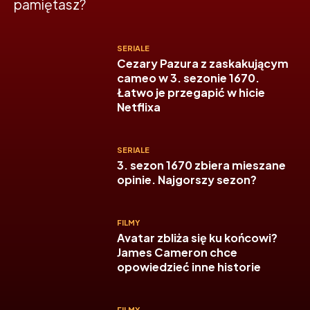
pamiętasz?
SERIALE
Cezary Pazura z zaskakującym
cameo w 3. sezonie 1670.
Łatwo je przegapić w hicie
Netflixa
SERIALE
3. sezon 1670 zbiera mieszane
opinie. Najgorszy sezon?
FILMY
Avatar zbliża się ku końcowi?
James Cameron chce
opowiedzieć inne historie
FILMY