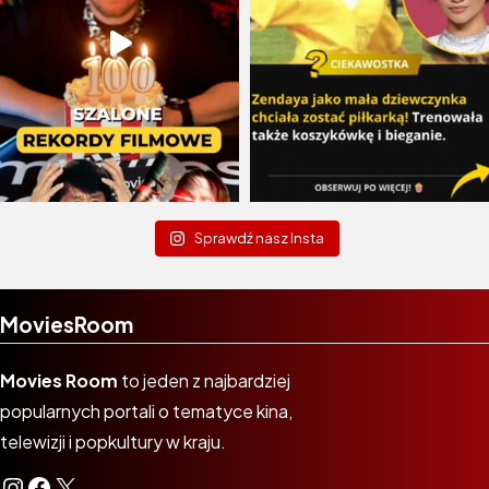
Sprawdź nasz Insta
MoviesRoom
Movies Room
to jeden z najbardziej
popularnych portali o tematyce kina,
telewizji i popkultury w kraju.
Instagram
Facebook
X