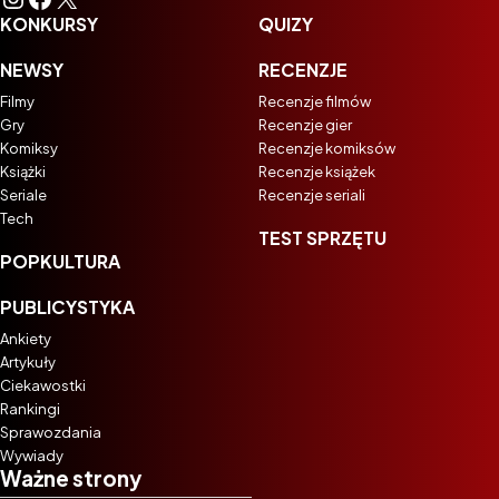
KONKURSY
QUIZY
NEWSY
RECENZJE
Filmy
Recenzje filmów
Gry
Recenzje gier
Komiksy
Recenzje komiksów
Książki
Recenzje książek
Seriale
Recenzje seriali
Tech
TEST SPRZĘTU
POPKULTURA
PUBLICYSTYKA
Ankiety
Artykuły
Ciekawostki
Rankingi
Sprawozdania
Wywiady
Ważne strony