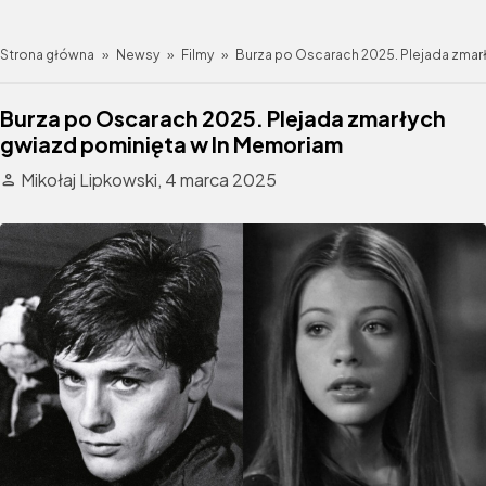
Strona główna
»
Newsy
»
Filmy
»
Burza po Oscarach 2025. Plejada zmar
Burza po Oscarach 2025. Plejada zmarłych
gwiazd pominięta w In Memoriam
Mikołaj Lipkowski,
4 marca 2025