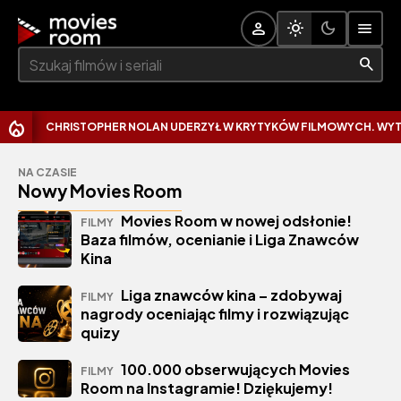
Szukaj:
CHRISTOPHER NOLAN UDERZYŁ W KRYTYKÓW FILMOWYCH. WYTKNĄŁ IM
NA CZASIE
Nowy Movies Room
Movies Room w nowej odsłonie!
FILMY
Baza filmów, ocenianie i Liga Znawców
Kina
Liga znawców kina – zdobywaj
FILMY
nagrody oceniając filmy i rozwiązując
quizy
100.000 obserwujących Movies
FILMY
Room na Instagramie! Dziękujemy!