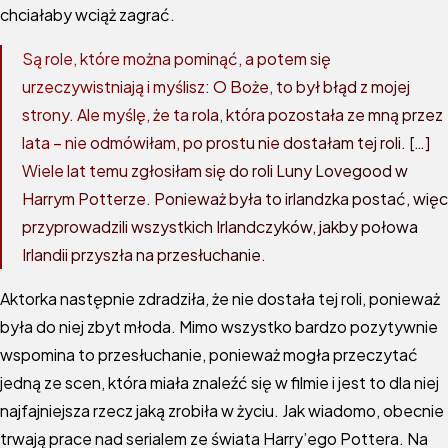
chciałaby wciąż zagrać.
Są role, które można pominąć, a potem się
urzeczywistniają i myślisz: O Boże, to był błąd z mojej
strony. Ale myślę, że ta rola, która pozostała ze mną przez
lata – nie odmówiłam, po prostu nie dostałam tej roli. […]
Wiele lat temu zgłosiłam się do roli Luny Lovegood w
Harrym Potterze. Ponieważ była to irlandzka postać, więc
przyprowadzili wszystkich Irlandczyków, jakby połowa
Irlandii przyszła na przesłuchanie.
Aktorka następnie zdradziła, że nie dostała tej roli, ponieważ
była do niej zbyt młoda. Mimo wszystko bardzo pozytywnie
wspomina to przesłuchanie, ponieważ mogła przeczytać
jedną ze scen, która miała znaleźć się w filmie i jest to dla niej
najfajniejsza rzecz jaką zrobiła w życiu. Jak wiadomo, obecnie
trwają prace nad serialem ze świata Harry’ego Pottera. Na