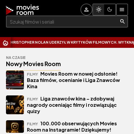
Szukaj:
OPHER NOLAN UDERZYŁ W KRYTYKÓW FILMOWYCH. WYTKNĄŁ IM NAJCZ
NA CZASIE
Nowy Movies Room
Movies Room w nowej odsłonie!
FILMY
Baza filmów, ocenianie i Liga Znawców
Kina
Liga znawców kina – zdobywaj
FILMY
nagrody oceniając filmy i rozwiązując
quizy
100.000 obserwujących Movies
FILMY
Room na Instagramie! Dziękujemy!