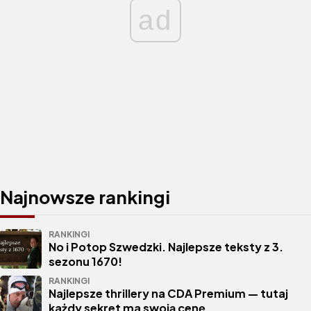
ad
Najnowsze rankingi
RANKINGI
No i Potop Szwedzki. Najlepsze teksty z 3.
sezonu 1670!
RANKINGI
Najlepsze thrillery na CDA Premium — tutaj
każdy sekret ma swoją cenę