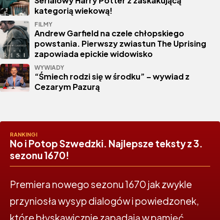
Serialowy Harry Potter z zaskakującą
kategorią wiekową!
FILMY
Andrew Garfield na czele chłopskiego
powstania. Pierwszy zwiastun The Uprising
zapowiada epickie widowisko
WYWIADY
“Śmiech rodzi się w środku” – wywiad z
Cezarym Pazurą
RANKINGI
No i Potop Szwedzki. Najlepsze teksty z 3.
sezonu 1670!
Premiera nowego sezonu 1670 jak zwykle
przyniosła wysyp dialogów i powiedzonek,
które błyskawicznie zapadają w pamięć.