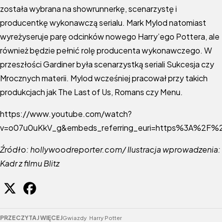
została wybrana na showrunnerkę, scenarzystę i
producentkę wykonawczą serialu. Mark Mylod natomiast
wyreżyseruje parę odcinków nowego Harry’ego Pottera, ale
również będzie pełnić rolę producenta wykonawczego. W
przeszłości Gardiner była scenarzystką seriali Sukcesja czy
Mrocznych materii. Mylod wcześniej pracował przy takich
produkcjach jak The Last of Us, Romans czy Menu.
https://www.youtube.com/watch?
v=o07u0uKkV_g&embeds_referring_euri=https%3A%2F%
Źródło: hollywoodreporter.com/ Ilustracja wprowadzenia:
Kadr z filmu Blitz
PRZECZYTAJ WIĘCEJ
Gwiazdy
Harry Potter