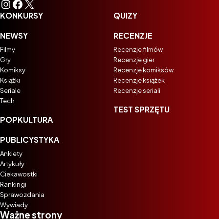
Instagram
Facebook
X
KONKURSY
QUIZY
NEWSY
RECENZJE
Filmy
Recenzje filmów
Gry
Recenzje gier
Komiksy
Recenzje komiksów
Książki
Recenzje książek
Seriale
Recenzje seriali
Tech
TEST SPRZĘTU
POPKULTURA
PUBLICYSTYKA
Ankiety
Artykuły
Ciekawostki
Rankingi
Sprawozdania
Wywiady
Ważne strony