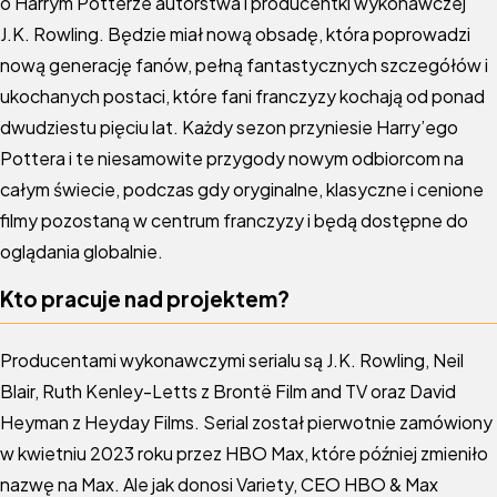
o Harrym Potterze autorstwa i producentki wykonawczej
J.K. Rowling. Będzie miał nową obsadę, która poprowadzi
nową generację fanów, pełną fantastycznych szczegółów i
ukochanych postaci, które fani franczyzy kochają od ponad
dwudziestu pięciu lat. Każdy sezon przyniesie Harry’ego
Pottera i te niesamowite przygody nowym odbiorcom na
całym świecie, podczas gdy oryginalne, klasyczne i cenione
filmy pozostaną w centrum franczyzy i będą dostępne do
oglądania globalnie.
Kto pracuje nad projektem?
Producentami wykonawczymi serialu są J.K. Rowling, Neil
Blair, Ruth Kenley-Letts z Brontë Film and TV oraz David
Heyman z Heyday Films. Serial został pierwotnie zamówiony
w kwietniu 2023 roku przez HBO Max, które później zmieniło
nazwę na Max. Ale jak donosi Variety, CEO HBO & Max