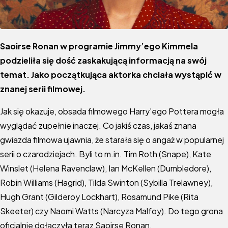
Saoirse Ronan w programie Jimmy’ego Kimmela
podzieliła się dość zaskakującą informacją na swój
temat. Jako początkująca aktorka chciała wystąpić w
znanej serii filmowej.
Jak się okazuje, obsada filmowego Harry’ego Pottera mogła
wyglądać zupełnie inaczej. Co jakiś czas, jakaś znana
gwiazda filmowa ujawnia, że starała się o angaż w popularnej
serii o czarodziejach. Byli to m.in. Tim Roth (Snape), Kate
Winslet (Helena Ravenclaw), Ian McKellen (Dumbledore),
Robin Williams (Hagrid), Tilda Swinton (Sybilla Trelawney),
Hugh Grant (Gilderoy Lockhart), Rosamund Pike (Rita
Skeeter) czy Naomi Watts (Narcyza Malfoy). Do tego grona
oficjalnie dołączyła teraz Saoirse Ronan.