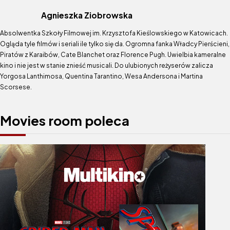
Agnieszka Ziobrowska
Absolwentka Szkoły Filmowej im. Krzysztofa Kieślowskiego w Katowicach.
Ogląda tyle filmów i seriali ile tylko się da. Ogromna fanka Władcy Pierścieni,
Piratów z Karaibów, Cate Blanchet oraz Florence Pugh. Uwielbia kameralne
kino i nie jest w stanie znieść musicali. Do ulubionych reżyserów zalicza
Yorgosa Lanthimosa, Quentina Tarantino, Wesa Andersona i Martina
Scorsese.
Movies room poleca