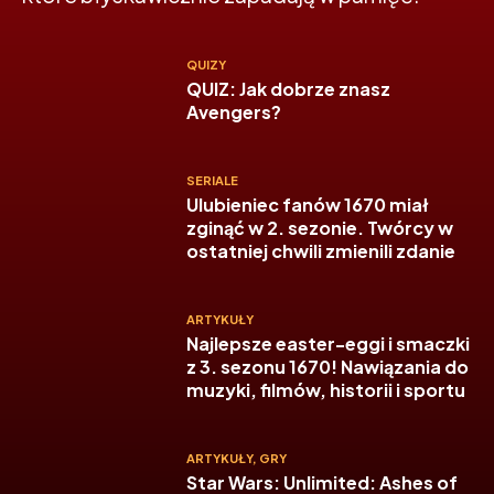
QUIZY
QUIZ: Jak dobrze znasz
Avengers?
SERIALE
Ulubieniec fanów 1670 miał
zginąć w 2. sezonie. Twórcy w
ostatniej chwili zmienili zdanie
ARTYKUŁY
Najlepsze easter-eggi i smaczki
z 3. sezonu 1670! Nawiązania do
muzyki, filmów, historii i sportu
ARTYKUŁY
,
GRY
Star Wars: Unlimited: Ashes of