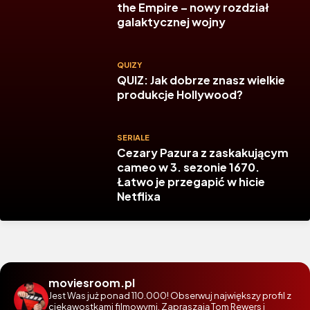
the Empire – nowy rozdział
galaktycznej wojny
QUIZY
QUIZ: Jak dobrze znasz wielkie
produkcje Hollywood?
SERIALE
Cezary Pazura z zaskakującym
cameo w 3. sezonie 1670.
Łatwo je przegapić w hicie
Netflixa
moviesroom.pl
Jest Was już ponad 110.000! Obserwuj największy profil z
ciekawostkami filmowymi. Zapraszają Tom Rewers i