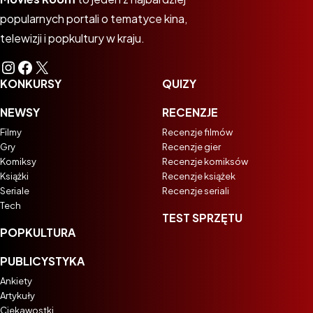
popularnych portali o tematyce kina,
telewizji i popkultury w kraju.
Instagram
Facebook
X
KONKURSY
QUIZY
NEWSY
RECENZJE
Filmy
Recenzje filmów
Gry
Recenzje gier
Komiksy
Recenzje komiksów
Książki
Recenzje książek
Seriale
Recenzje seriali
Tech
TEST SPRZĘTU
POPKULTURA
PUBLICYSTYKA
Ankiety
Artykuły
Ciekawostki