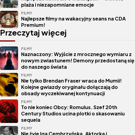
plaża i niezapomniane emocje
FILMY
Najlepsze filmy na wakacyjny seans na CDA
Premium!
Przeczytaj więcej
FILMY
Naznaczony: Wyjście z mrocznego wymiaru z
nowym zwiastunem! Demony przedostaną się
do naszego świata
FILMY
Nie tylko Brendan Fraser wraca do Mumii!
Kolejne gwiazdy oryginału dołączają do
obsady wyczekiwanej kontynuacji
FILMY
To nie koniec Obcy: Romulus. Szef 20th
Century Studios ucina plotki o skasowaniu
sequela
FILMY
Nie żyje Iga Cembrzyńska. Aktorka i