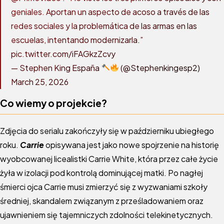
geniales. Aportan un aspecto de acoso a través de las
redes sociales y la problemática de las armas en las
escuelas, intentando modernizarla.”
pic.twitter.com/iFAGkzZcvy
— Stephen King España
(@Stephenkingesp2)
March 25, 2026
Co wiemy o projekcie?
Zdjęcia do serialu zakończyły się w październiku ubiegłego
roku.
Carrie
opisywana jest jako nowe spojrzenie na historię
wyobcowanej licealistki Carrie White, która przez całe życie
żyła w izolacji pod kontrolą dominującej matki. Po nagłej
śmierci ojca Carrie musi zmierzyć się z wyzwaniami szkoły
średniej, skandalem związanym z prześladowaniem oraz
ujawnieniem się tajemniczych zdolności telekinetycznych.