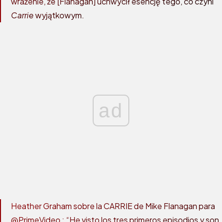
wrażenie, że [Flanagan] uchwycił esencję tego, co czyni
Carrie
wyjątkowym.
ad
Heather Graham sobre la CARRIE de Mike Flanagan para
@PrimeVideo
: “He visto los tres primeros episodios y son