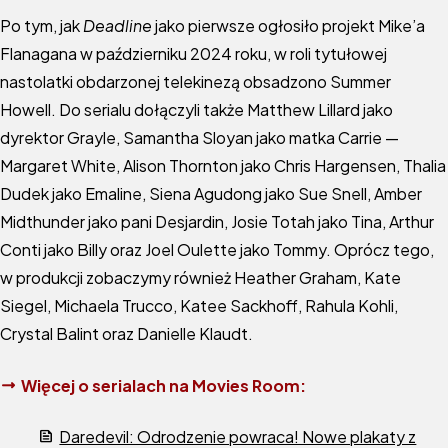
Po tym, jak
Deadline
jako pierwsze ogłosiło projekt Mike’a
Flanagana w październiku 2024 roku, w roli tytułowej
nastolatki obdarzonej telekinezą obsadzono Summer
Howell. Do serialu dołączyli także Matthew Lillard jako
dyrektor Grayle, Samantha Sloyan jako matka Carrie —
Margaret White, Alison Thornton jako Chris Hargensen, Thalia
Dudek jako Emaline, Siena Agudong jako Sue Snell, Amber
Midthunder jako pani Desjardin, Josie Totah jako Tina, Arthur
Conti jako Billy oraz Joel Oulette jako Tommy. Oprócz tego,
w produkcji zobaczymy również Heather Graham, Kate
Siegel, Michaela Trucco, Katee Sackhoff, Rahula Kohli,
Crystal Balint oraz Danielle Klaudt.
Więcej o serialach na Movies Room:
Daredevil: Odrodzenie powraca! Nowe plakaty z