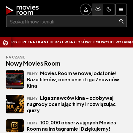
Szukaj:
STOPHER NOLAN UDERZYŁ W KRYTYKÓW FILMOWYCH. WYTKNĄŁ IM NAJC
NA CZASIE
Nowy Movies Room
Movies Room w nowej odsłonie!
FILMY
Baza filmów, ocenianie i Liga Znawców
Kina
Liga znawców kina – zdobywaj
FILMY
nagrody oceniając filmy i rozwiązując
quizy
100.000 obserwujących Movies
FILMY
Room na Instagramie! Dziękujemy!