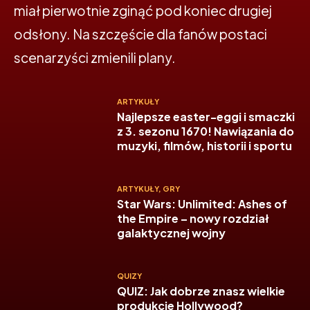
miał pierwotnie zginąć pod koniec drugiej
odsłony. Na szczęście dla fanów postaci
scenarzyści zmienili plany.
ARTYKUŁY
Najlepsze easter-eggi i smaczki
z 3. sezonu 1670! Nawiązania do
muzyki, filmów, historii i sportu
ARTYKUŁY
,
GRY
Star Wars: Unlimited: Ashes of
the Empire – nowy rozdział
galaktycznej wojny
QUIZY
QUIZ: Jak dobrze znasz wielkie
produkcje Hollywood?