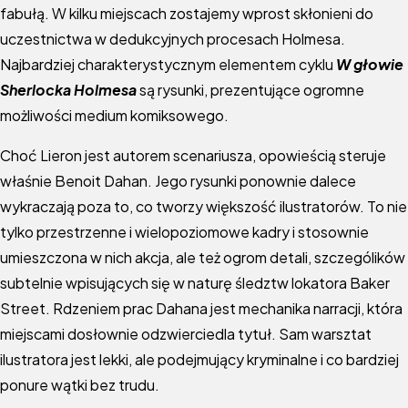
fabułą. W kilku miejscach zostajemy wprost skłonieni do
uczestnictwa w dedukcyjnych procesach Holmesa.
Najbardziej charakterystycznym elementem cyklu
W głowie
Sherlocka Holmesa
są rysunki, prezentujące ogromne
możliwości medium komiksowego.
Choć Lieron jest autorem scenariusza, opowieścią steruje
właśnie Benoit Dahan. Jego rysunki ponownie dalece
wykraczają poza to, co tworzy większość ilustratorów. To nie
tylko przestrzenne i wielopoziomowe kadry i stosownie
umieszczona w nich akcja, ale też ogrom detali, szczególików
subtelnie wpisujących się w naturę śledztw lokatora Baker
Street. Rdzeniem prac Dahana jest mechanika narracji, która
miejscami dosłownie odzwierciedla tytuł. Sam warsztat
ilustratora jest lekki, ale podejmujący kryminalne i co bardziej
ponure wątki bez trudu.