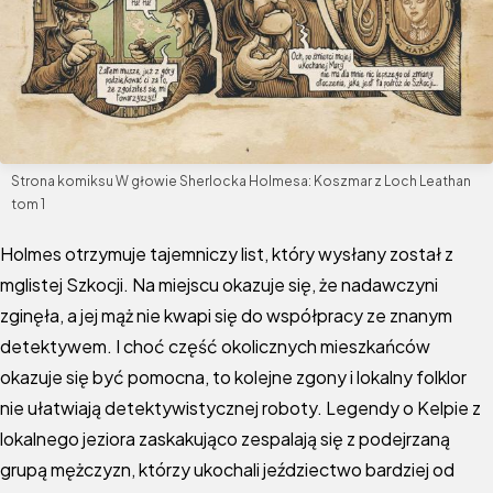
Strona komiksu W głowie Sherlocka Holmesa: Koszmar z Loch Leathan
tom 1
Holmes otrzymuje tajemniczy list, który wysłany został z
mglistej Szkocji. Na miejscu okazuje się, że nadawczyni
zginęła, a jej mąż nie kwapi się do współpracy ze znanym
detektywem. I choć część okolicznych mieszkańców
okazuje się być pomocna, to kolejne zgony i lokalny folklor
nie ułatwiają detektywistycznej roboty. Legendy o Kelpie z
lokalnego jeziora zaskakująco zespalają się z podejrzaną
grupą mężczyzn, którzy ukochali jeździectwo bardziej od