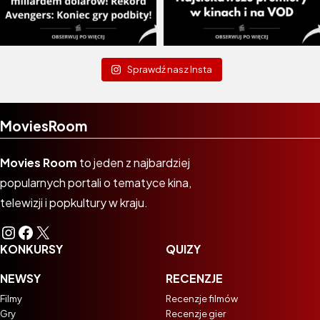
Sprawdź nasz Insta
MoviesRoom
Movies Room
to jeden z najbardziej
popularnych portali o tematyce kina,
telewizji i popkultury w kraju.
Instagram
Facebook
X
KONKURSY
QUIZY
NEWSY
RECENZJE
Filmy
Recenzje filmów
Gry
Recenzje gier