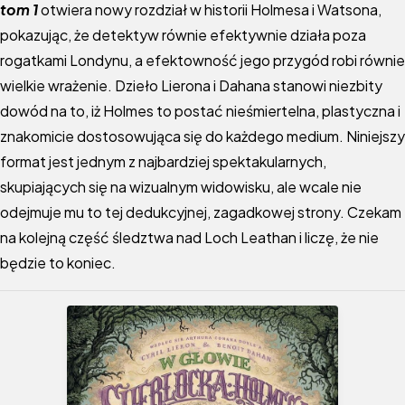
tom 1
otwiera nowy rozdział w historii Holmesa i Watsona,
pokazując, że detektyw równie efektywnie działa poza
rogatkami Londynu, a efektowność jego przygód robi równie
wielkie wrażenie. Dzieło Lierona i Dahana stanowi niezbity
dowód na to, iż Holmes to postać nieśmiertelna, plastyczna i
znakomicie dostosowująca się do każdego medium. Niniejszy
format jest jednym z najbardziej spektakularnych,
skupiających się na wizualnym widowisku, ale wcale nie
odejmuje mu to tej dedukcyjnej, zagadkowej strony. Czekam
na kolejną część śledztwa nad Loch Leathan i liczę, że nie
będzie to koniec.