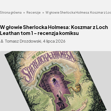
Strona główna
»
Recenzje
»
W głowie Sherlocka Holmesa: Koszmar z Loc
W głowie Sherlocka Holmesa: Koszmar z Loch
Leathan tom 1 – recenzja komiksu
Tomasz Drozdowski,
4 lipca 2026