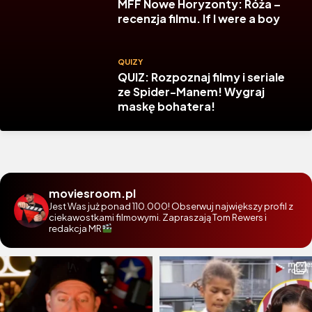
MFF Nowe Horyzonty: Róża –
recenzja filmu. If I were a boy
QUIZY
QUIZ: Rozpoznaj filmy i seriale
ze Spider-Manem! Wygraj
maskę bohatera!
moviesroom.pl
Jest Was już ponad 110.000! Obserwuj największy profil z
ciekawostkami filmowymi. Zapraszają Tom Rewers i
redakcja MR