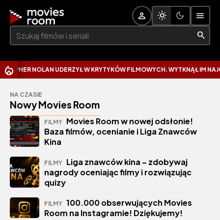
Szukaj:
AN UDERZYŁ W KRYTYKÓW FILMOWYCH. WYTKNĄŁ IM NAJCZĘSTSZY BŁ
NA CZASIE
Nowy Movies Room
Movies Room w nowej odsłonie!
FILMY
Baza filmów, ocenianie i Liga Znawców
Kina
Liga znawców kina – zdobywaj
FILMY
nagrody oceniając filmy i rozwiązując
quizy
100.000 obserwujących Movies
FILMY
Room na Instagramie! Dziękujemy!