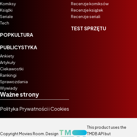
Komiksy
Recenzje komiksów
Książki
Recenzje książek
Seriale
Recenzje seriali
Tech
TEST SPRZĘTU
POPKULTURA
PUBLICYSTYKA
Ankiety
Artykuły
Ciekawostki
Rankingi
Sprawozdania
Wywiady
Ważne strony
Polityka Prywatności i Cookies
This product uses the
Copyright Movies Room. Design
TMDB API but