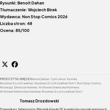
Rysunki: Benoit Dahan
Tłumaczenie: Wojciech Birek
Wydawca: Non Stop Comics 2026
Liczba stron: 48
Ocena: 85/100
PRZECZYTAJ WIĘCEJ
Benoit Dahan
Cyril Lieron
Komiks
Koszmar Z Loch Leathan
Koszmar Z Loch Leathan Tom 1
Non Stop Comics
Recenzja
Sherlock Holmes
W Głowie Sherlocka Holmesa
W Głowie Sherlocka Holmesa: Koszmar Z Loch Leathan Tom 1
Tomasz Drozdowski
Dziennikarz, felietonista. Miłośnik klasyki SF, komiksów i muzyki minionych