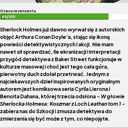
Ocena recenzenta
85/100
Sherlock Holmes już dawno wyrwał się z autorskich
objęć Arthura Conan Doyle’a, stając się ikoną
powieści detektywistycznych i akcji. Nie mam
nawet sił sprawdzać, ile ekranizacji i interpretacji
przygód detektywa z Baker Street funkcjonuje w
kulturze masowej i choć jest tego cała góra,
pierwotny duch zdołał przetrwać. Jednym z
najciekawszych dzieł inspirowanych oryginalnym
autorem jest komiksowa seria Cyrila Lierona i
Benoita Dahana, której trzecia odsłona
–
W głowie
Sherlocka Holmesa: Koszmar z Loch Leathan tom 1
–
zabiera nas do Szkocji i zmusza detektywa do
zmierzenia się być może z tym, co niepojęte.