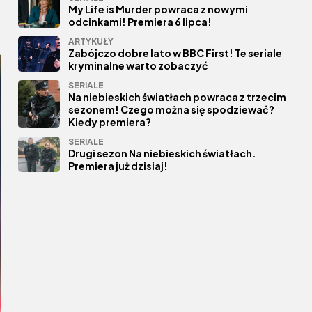
My Life is Murder powraca z nowymi
odcinkami! Premiera 6 lipca!
ARTYKUŁY
Zabójczo dobre lato w BBC First! Te seriale
kryminalne warto zobaczyć
SERIALE
Na niebieskich światłach powraca z trzecim
sezonem! Czego można się spodziewać?
Kiedy premiera?
SERIALE
Drugi sezon Na niebieskich światłach.
Premiera już dzisiaj!