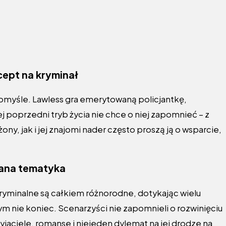
ept na kryminał
omyśle. Lawless gra emerytowaną policjantkę,
ej poprzedni tryb życia nie chce o niej zapomnieć – z
, jak i jej znajomi nader często proszą ją o wsparcie,
ana tematyka
yminalne są całkiem różnorodne, dotykając wielu
m nie koniec. Scenarzyści nie zapomnieli o rozwinięciu
yjaciele, romanse i niejeden dylemat na jej drodze na