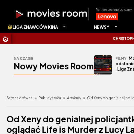
Partner technologiczny:
LIGA ZNAWCÓW KINA
NEWSY
CHRISTOPHER NOLAN UDE
Mo
NA CZASIE
FILMY
Nowy Movies Room
odsłonie
i Liga Z
Strona główna
»
Publicystyka
»
Artykuły
»
Od Xeny do genialnej polic
Od Xeny do genialnej policjant
oglądać Life is Murder z Lucy 