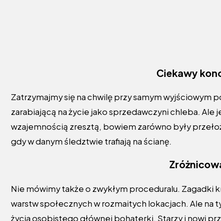
Ciekawy konc
Zatrzymajmy się na chwilę przy samym wyjściowym p
zarabiającą na życie jako sprzedawczyni chleba. Ale j
wzajemnością zresztą, bowiem zarówno były przełożony
gdy w danym śledztwie trafiają na ścianę.
Zróżnicow
Nie mówimy także o zwykłym proceduralu. Zagadki kr
warstw społecznych w rozmaitych lokacjach. Ale na ty
życia osobistego głównej bohaterki. Starzy i nowi prz