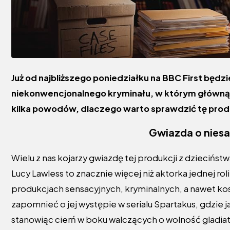
Już od najbliższego poniedziałku na BBC First będzi
niekonwencjonalnego kryminału, w którym główną 
kilka powodów, dlaczego warto sprawdzić tę produ
Gwiazda o nies
Wielu z nas kojarzy gwiazdę tej produkcji z dzieciństw
Lucy Lawless to znacznie więcej niż aktorka jednej rol
produkcjach sensacyjnych, kryminalnych, a nawet kost
zapomnieć o jej występie w serialu Spartakus, gdzie 
stanowiąc cierń w boku walczących o wolność gladia