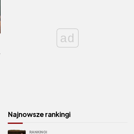
ad
y
Najnowsze rankingi
RANKINGI