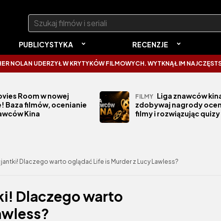
Szukaj:
PUBLICYSTYKA
RECENZJE
RZYŁ W KRYTYKÓW FILMOWYCH. WYTKNĄŁ IM NAJCZĘSTSZY BŁĄD
S
vies Room w nowej
Liga znawców kina
FILMY
! Baza filmów, ocenianie
zdobywaj nagrody ocen
nawców Kina
filmy i rozwiązując quizy
jantki! Dlaczego warto oglądać Life is Murder z Lucy Lawless?
ki! Dlaczego warto
Lawless?