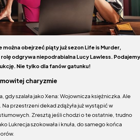
e można obejrzeć piąty już sezon Life is Murder,
rolę odgrywa niepodrabialna Lucy Lawless. Podajem
kcję. Nie tylko dla fanów gatunku!
amowitej charyzmie
a, gdy szalała jako Xena: Wojownicza księżniczka. Ale
i. Na przestrzeni dekad zdążyła już wystąpić w
iumowych. Zresztą jeśli chodzi o te ostatnie, trudno
jako Lukrecja szokowała i knuła, do samego końca
torów.