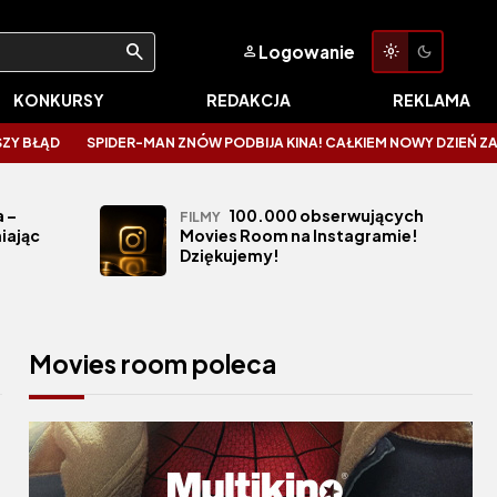
Logowanie
KONKURSY
REDAKCJA
REKLAMA
PIDER-MAN ZNÓW PODBIJA KINA! CAŁKIEM NOWY DZIEŃ ZALICZA KOSMICZN
 –
100.000 obserwujących
FILMY
iając
Movies Room na Instagramie!
Dziękujemy!
Movies room poleca