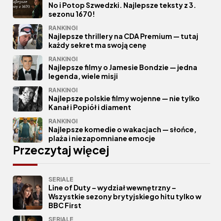
No i Potop Szwedzki. Najlepsze teksty z 3.
sezonu 1670!
RANKINGI
Najlepsze thrillery na CDA Premium — tutaj
każdy sekret ma swoją cenę
RANKINGI
Najlepsze filmy o Jamesie Bondzie — jedna
legenda, wiele misji
RANKINGI
Najlepsze polskie filmy wojenne — nie tylko
Kanał i Popiół i diament
RANKINGI
Najlepsze komedie o wakacjach — słońce,
plaża i niezapomniane emocje
Przeczytaj więcej
SERIALE
Line of Duty – wydział wewnętrzny –
Wszystkie sezony brytyjskiego hitu tylko w
BBC First
SERIALE